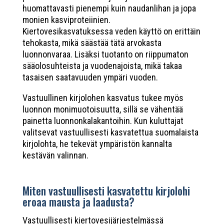
huomattavasti pienempi kuin naudanlihan ja jopa
monien kasviproteiinien.
Kiertovesikasvatuksessa veden käyttö on erittäin
tehokasta, mikä säästää tätä arvokasta
luonnonvaraa. Lisäksi tuotanto on riippumaton
sääolosuhteista ja vuodenajoista, mikä takaa
tasaisen saatavuuden ympäri vuoden.
Vastuullinen kirjolohen kasvatus tukee myös
luonnon monimuotoisuutta, sillä se vähentää
painetta luonnonkalakantoihin. Kun kuluttajat
valitsevat vastuullisesti kasvatettua suomalaista
kirjolohta, he tekevät ympäristön kannalta
kestävän valinnan.
Miten vastuullisesti kasvatettu kirjolohi
eroaa mausta ja laadusta?
Vastuullisesti kiertovesijärjestelmässä