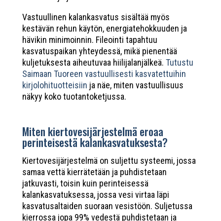
Vastuullinen kalankasvatus sisältää myös
kestävän rehun käytön, energiatehokkuuden ja
hävikin minimoinnin. Fileointi tapahtuu
kasvatuspaikan yhteydessä, mikä pienentää
kuljetuksesta aiheutuvaa hiilijalanjälkeä.
Tutustu
Saimaan Tuoreen vastuullisesti kasvatettuihin
kirjolohituotteisiin
ja näe, miten vastuullisuus
näkyy koko tuotantoketjussa.
Miten kiertovesijärjestelmä eroaa
perinteisestä kalankasvatuksesta?
Kiertovesijärjestelmä on suljettu systeemi, jossa
samaa vettä kierrätetään ja puhdistetaan
jatkuvasti, toisin kuin perinteisessä
kalankasvatuksessa, jossa vesi virtaa läpi
kasvatusaltaiden suoraan vesistöön. Suljetussa
kierrossa jopa 99% vedestä puhdistetaan ja