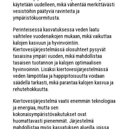
käytetään uudelleen, mikä vähentää merkittävästi
vesistöihin päätyviä ravinteita ja
ympäristökuormitusta.
Perinteisessä kasvatuksessa veden laatu
vaihtelee vuodenaikojen mukaan, mikä vaikuttaa
kalojen kasvuun ja hyvinvointiin.
Kiertovesijärjestelmässä olosuhteet pysyvät
tasaisina ympäri vuoden, mikä mahdollistaa
tasaisen tuotannon ja kalojen optimaalisen
hyvinvoinnin. Lisäksi kiertovesijärjestelmässä
veden lämpötilaa ja happipitoisuutta voidaan
säädellä tarkasti, mikä parantaa kalojen kasvua ja
rehutehokkuutta.
Kiertovesijärjestelmä vaatii enemmän teknologiaa
ja energiaa, mutta sen
kokonaisympäristövaikutukset ovat
huomattavasti pienemmät. Järjestelmä
mahdollistaa myös kasvatuksen alueilla, joissa