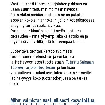
Vastuullisesti tuotetun kirjolohen pakkaus on
usein suunniteltu minimoimaan hävikkiä.
Esimerkiksi meidän tuotteemme on pakattu
sopivan kokoisiin annoksiin, jolloin kotitaloudessa
ei synny turhaa ruokahävikkiä.
Pakkausmerkinnöistä näet myös tuotteen
tuoreuden – mitä lyhyempi aika kalastuksen ja
myyntipäivän välillä, sitä tuoreempaa kala on.
Luotettava tuottaja kertoo avoimesti
tuotantomenetelmistään ja voi tarjota
jäljitettävyystietoa tuotteistaan.
Tutustu Saimaan
Tuoreen kirjolohituotteisiin
ja lue lisää
vastuullisesta kalankasvatuksestamme – meille
läpinäkyvyys koko tuotantoketjussa on tärkeä
arvo.
Miten valmistaa vastuullisesti kasvatettua