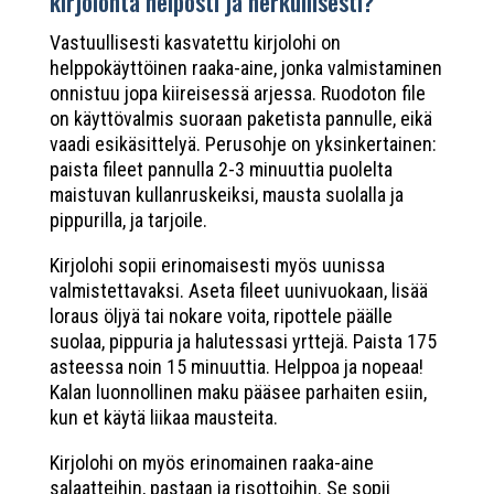
kirjolohta helposti ja herkullisesti?
Vastuullisesti kasvatettu kirjolohi on
helppokäyttöinen raaka-aine, jonka valmistaminen
onnistuu jopa kiireisessä arjessa. Ruodoton file
on käyttövalmis suoraan paketista pannulle, eikä
vaadi esikäsittelyä. Perusohje on yksinkertainen:
paista fileet pannulla 2-3 minuuttia puolelta
maistuvan kullanruskeiksi, mausta suolalla ja
pippurilla, ja tarjoile.
Kirjolohi sopii erinomaisesti myös uunissa
valmistettavaksi. Aseta fileet uunivuokaan, lisää
loraus öljyä tai nokare voita, ripottele päälle
suolaa, pippuria ja halutessasi yrttejä. Paista 175
asteessa noin 15 minuuttia. Helppoa ja nopeaa!
Kalan luonnollinen maku pääsee parhaiten esiin,
kun et käytä liikaa mausteita.
Kirjolohi on myös erinomainen raaka-aine
salaatteihin, pastaan ja risottoihin. Se sopii