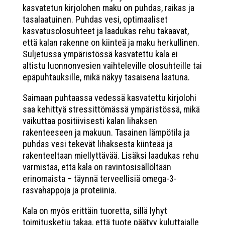
kasvatetun kirjolohen maku on puhdas, raikas ja
tasalaatuinen. Puhdas vesi, optimaaliset
kasvatusolosuhteet ja laadukas rehu takaavat,
että kalan rakenne on kiinteä ja maku herkullinen.
Suljetussa ympäristössä kasvatettu kala ei
altistu luonnonvesien vaihteleville olosuhteille tai
epäpuhtauksille, mikä näkyy tasaisena laatuna.
Saimaan puhtaassa vedessä kasvatettu kirjolohi
saa kehittyä stressittömässä ympäristössä, mikä
vaikuttaa positiivisesti kalan lihaksen
rakenteeseen ja makuun. Tasainen lämpötila ja
puhdas vesi tekevät lihaksesta kiinteää ja
rakenteeltaan miellyttävää. Lisäksi laadukas rehu
varmistaa, että kala on ravintosisällöltään
erinomaista – täynnä terveellisiä omega-3-
rasvahappoja ja proteiinia.
Kala on myös erittäin tuoretta, sillä lyhyt
toimitusketju takaa, että tuote päätyy kuluttajalle