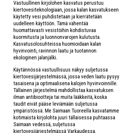
Vastuullinen kirjolohen kasvatus perustuu
kiertovesiteknologiaan, jossa kalan kasvatukseen
käytetty vesi puhdistetaan ja kierrätetään
uudelleen käyttöön. Tämä vähentää
huomattavasti vesistöihin kohdistuvaa
kuormitusta ja luonnonvarojen kulutusta.
Kasvatusolosuhteissa huomioidaan kalan
hyvinvointi, ravinnon laatu ja tuotannon
ekologinen jalanjälki.
Käytännössä vastuullisuus näkyy suljetussa
kiertovesijärjestelmässä, jossa veden laatu pysyy
tasaisena ja optimaalisena kalojen hyvinvoinnille.
Tällainen järjestelmä mahdollistaa kasvatuksen
ilman antibiootteja tai muita lääkkeitä, koska
taudit eivät pääse leviämään suljetussa
ympäristössä. Me Saimaan Tuoreella kasvatamme
kotimaista kirjolohta juuri tällaisessa puhtaassa
Saimaan vedessä, suljetussa
kiertovesijärjestelmässä Varkaudessa.