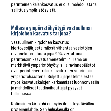
perinteinen kalankasvatus ei olisi mahdollista tai
sallittua ympäristösyistä.
Millaisia ympäristöhyötyjä vastuullinen
kirjolohen kasvatus tarjoaa?
Vastuullinen kirjolohen kasvatus
kiertovesijärjestelmässä vähentää vesistöjen
ravinnekuormitusta jopa 99% verrattuna
perinteisiin kasvatusmenetelmiin. Tämä on
merkittävä ympäristöhyöty, sillä ravinnepäästöt
ovat perinteisen kalankasvatuksen suurimpia
ympäristöhaasteita. Suljettu järjestelmä estää
myös kasvatuskalojen karkaamiset luonnonvesiin
ja mahdolliset taudinaiheuttajat pysyvät
hallinnassa.
Kotimainen kirjolohi on myös ilmastoystävällinen
proteiininlähde. Sen hiilijalanjälki on