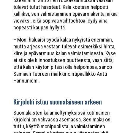
useammin. Silti arjen ruokavalinnoissa vastaan
tulevat tutut haasteet. Kala koetaan helposti
kalliiksi, sen valmistaminen epävarmaksi tai aikaa
vieväksi, eikä sopivaa vaihtoehtoa löydy aina
nopeasti kaupan hyllyltä.
– Moni haluaisi syödä kalaa nykyistä enemmän,
mutta arjessa vastaan tulevat esimerkiksi hinta,
kiire ja epävarmuus kalan valmistamisesta. Kyse
ei siis ole kiinnostuksen puutteesta, vaan siitä,
että kalan käytön pitäisi olla helpompaa, sanoo
Saimaan Tuoreen markkinointipäällikkö Antti
Hannuniemi.
Kirjolohi istuu suomalaiseen arkeen
Suomalaisten kalamieltymyksissä kotimainen
kirjolohi on vahvassa asemassa. Sen maku on
tuttu, käyttö monipuolista ja valmistaminen