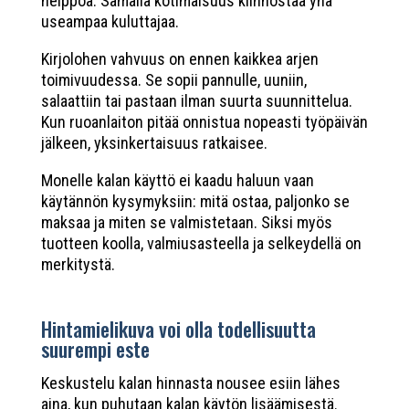
helppoa. Samalla kotimaisuus kiinnostaa yhä
useampaa kuluttajaa.
Kirjolohen vahvuus on ennen kaikkea arjen
toimivuudessa. Se sopii pannulle, uuniin,
salaattiin tai pastaan ilman suurta suunnittelua.
Kun ruoanlaiton pitää onnistua nopeasti työpäivän
jälkeen, yksinkertaisuus ratkaisee.
Monelle kalan käyttö ei kaadu haluun vaan
käytännön kysymyksiin: mitä ostaa, paljonko se
maksaa ja miten se valmistetaan. Siksi myös
tuotteen koolla, valmiusasteella ja selkeydellä on
merkitystä.
Hintamielikuva voi olla todellisuutta
suurempi este
Keskustelu kalan hinnasta nousee esiin lähes
aina, kun puhutaan kalan käytön lisäämisestä.