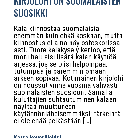
KIRJOLOHI ON SUOMALAISTEN
SUOSIKKI
Kala kiinnostaa suomalaisia
enemmän kuin ehkä koskaan, mutta
kiinnostus ei aina näy ostoskorissa
asti. Tuore kalakysely kertoo, että
moni haluaisi lisätä kalan käyttöä
arjessa, jos se olisi helpompaa,
tutumpaa ja paremmin omaan
arkeen sopivaa. Kotimainen kirjolohi
on noussut viime vuosina vahvasti
suomalaisten suosioon. Samalla
kuluttajien suhtautuminen kalaan
näyttää muuttuneen
käytännönläheisemmäksi: tärkeintä
ei ole enää pelkästään […]
Kerro kaverillekin!