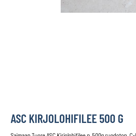
ASC KIRJOLOHIFILEE 500 G
Saimaan Tuore ASC Kirjolohifilee n. 500g ruodoton, C-