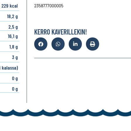
/ 229 kcal
2358777000005
18,2 g
2,5 g
KERRO KAVERILLEKIN!
16,1 g
1,8 g
3 g
i kalassa)
0 g
0 g