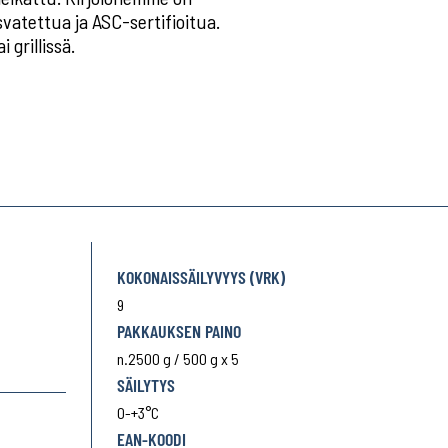
vatettua ja ASC-sertifioitua.
 grillissä.
KOKONAISSÄILYVYYS (VRK)
9
PAKKAUKSEN PAINO
n.2500 g / 500 g x 5
SÄILYTYS
0-+3°C
EAN-KOODI