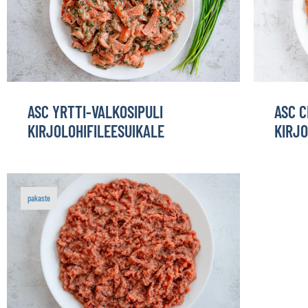
ASC YRTTI-VALKOSIPULI
ASC C
KIRJOLOHIFILEESUIKALE
KIRJO
pakaste