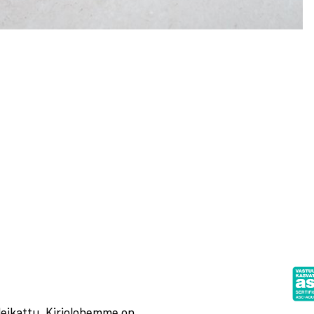
leikattu. Kirjolohemme on