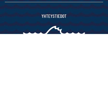
YHTEYSTIEDOT
FINNFOREL OY
SATAKUNNANKATU 10
78300 VARKAUS
020 731 0140
asiakaspalvelu@saimaantuore.fi
info@saimaantuore.fi