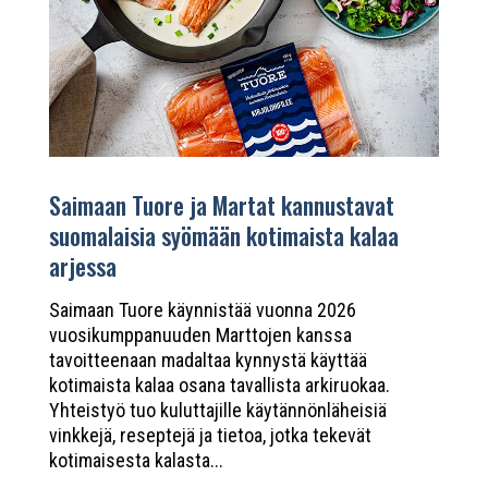
Saimaan Tuore ja Martat kannustavat
suomalaisia syömään kotimaista kalaa
arjessa
Saimaan Tuore käynnistää vuonna 2026
vuosikumppanuuden Marttojen kanssa
tavoitteenaan madaltaa kynnystä käyttää
kotimaista kalaa osana tavallista arkiruokaa.
Yhteistyö tuo kuluttajille käytännönläheisiä
vinkkejä, reseptejä ja tietoa, jotka tekevät
kotimaisesta kalasta...