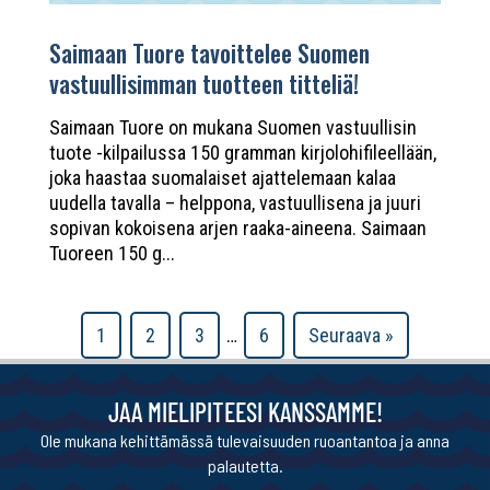
Saimaan Tuore tavoittelee Suomen
vastuullisimman tuotteen titteliä!
Saimaan Tuore on mukana Suomen vastuullisin
tuote -kilpailussa 150 gramman kirjolohifileellään,
joka haastaa suomalaiset ajattelemaan kalaa
uudella tavalla – helppona, vastuullisena ja juuri
sopivan kokoisena arjen raaka-aineena. Saimaan
Tuoreen 150 g...
1
2
3
…
6
Seuraava »
JAA MIELIPITEESI KANSSAMME!
Ole mukana kehittämässä tulevaisuuden ruoantantoa ja anna
palautetta.