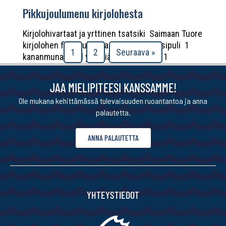
Pikkujoulumenu kirjolohesta
Kirjolohivartaat ja yrttinen tsatsiki Saimaan Tuore
kirjolohen fileejauheliha 280 g 1 pieni sipuli 1
1
2
Seuraava »
kananmuna 3 rkl yrttisiä fetakuutioita 1
valkosipulinkynsi ½ ruukkua persiljaa 1/3 tl
suolaa ½ tl...
JAA MIELIPITEESI KANSSAMME!
Ole mukana kehittämässä tulevaisuuden ruoantantoa ja anna
palautetta.
ANNA PALAUTETTA
YHTEYSTIEDOT