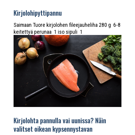
Kirjolohipyttipannu
Saimaan Tuore kirjolohen fileejauheliha 280 g 6-8
keitettyä perunaa 1 iso sipuli 1
valkosipulinkynsi 1-2 rkl voita paistamiseen 1 tl
suolaa 1/3 tl sitruunanpippuria ripaus
mustapippuria Tarjoiluun:...
Kirjolohta pannulla vai uunissa? Näin
valitset oikean kypsennystavan