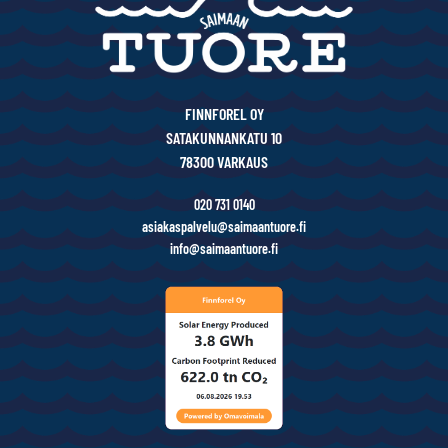
FINNFOREL OY
SATAKUNNANKATU 10
78300 VARKAUS
020 731 0140
asiakaspalvelu@saimaantuore.fi
info@saimaantuore.fi