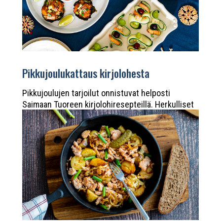
Pikkujoulukattaus kirjolohesta
Pikkujoulujen tarjoilut onnistuvat helposti
Saimaan Tuoreen kirjolohiresepteillä. Herkulliset
kirjolohisushimuffinit, savulohirullat ja
napostelutikut valmistuvat vaivatta.
Kirjolohisushimuffinit 12 kpl Saimaan Tuore
kirjolohifilee 2*150 g 2 dl sushiriisiä ...