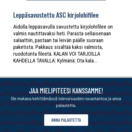
Leppäsavustettu ASC kirjolohifilee
Aidolla leppäsavulla savustettu kirjolohifilee on
valmis nautittavaksi heti. Parasta sellaisenaan
salaattiin, pastaan tai leivän päälle suoraan
paketista. Pakkaus sisältää kaksi valmista,
ruodotonta fileetä. KALAN VOI TARJOILLA
KAHDELLA TAVALLA: Kylmänä: Ota kala...
JAA MIELIPITEESI KANSSAMME!
Ole mukana kehittämässä tulevaisuuden ruoantantoa ja anna
palautetta.
ANNA PALAUTETTA