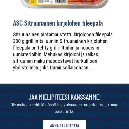
ASC Sitruunainen kirjolohen fileepala
Sitruunainen pintamaustettu kirjolohen fileepala
300 g grilliin tai uuniin Sitruunainen kirjolohen
fileepala on tehty grilli-iltoihin ja nopeisiin
uuniaterioihin. Mehukas kirjolohi ja raikas
sitruunan maku muodostavat herkullisen
yhdistelmän, joka toimii sellaisenaan...
JAA MIELIPITEESI KANSSAMME!
Ole mukana kehittämässä tulevaisuuden ruoantantoa ja anna
palautetta.
ANNA PALAUTETTA