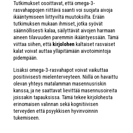
Tutkimukset osoittavat, että omega-3-
rasvahappojen riittävä saanti voi suojata aivoja
ikääntymiseen liittyviltä muutoksilta. Erään
tutkimuksen mukaan ihmiset, jotka syövät
säännöllisesti kalaa, säilyttävät aivojen harmaan
aineen tilavuuden paremmin ikääntyessään. Tämä
viittaa siihen, että
kirjolohen
kaltaiset rasvaiset
kalat voivat auttaa ylläpitämään aivotoimintoja
pidempään.
Lisäksi omega-3-rasvahapot voivat vaikuttaa
positiivisesti mielenterveyteen. Niillä on havaittu
olevan yhteys matalamman masennusriskin
kanssa, ja ne saattavat lievittää masennusoireita
joissakin tapauksissa. Tämä tekee kirjolohesta
erinomaisen valinnan sekä kognitiivisen
terveyden että psyykkisen hyvinvoinnin
tukemiseen.