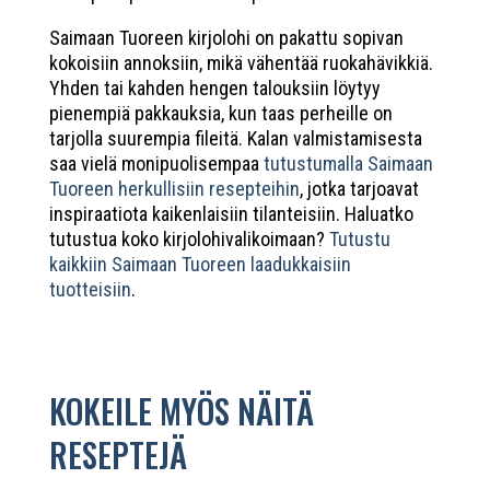
Saimaan Tuoreen kirjolohi on pakattu sopivan
kokoisiin annoksiin, mikä vähentää ruokahävikkiä.
Yhden tai kahden hengen talouksiin löytyy
pienempiä pakkauksia, kun taas perheille on
tarjolla suurempia fileitä. Kalan valmistamisesta
saa vielä monipuolisempaa
tutustumalla Saimaan
Tuoreen herkullisiin resepteihin
, jotka tarjoavat
inspiraatiota kaikenlaisiin tilanteisiin. Haluatko
tutustua koko kirjolohivalikoimaan?
Tutustu
kaikkiin Saimaan Tuoreen laadukkaisiin
tuotteisiin
.
KOKEILE MYÖS NÄITÄ
RESEPTEJÄ