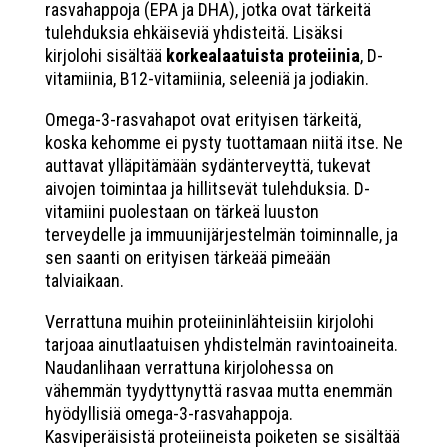
rasvahappoja (EPA ja DHA), jotka ovat tärkeitä
tulehduksia ehkäiseviä yhdisteitä. Lisäksi
kirjolohi sisältää
korkealaatuista proteiinia
, D-
vitamiinia, B12-vitamiinia, seleeniä ja jodiakin.
Omega-3-rasvahapot ovat erityisen tärkeitä,
koska kehomme ei pysty tuottamaan niitä itse. Ne
auttavat ylläpitämään sydänterveyttä, tukevat
aivojen toimintaa ja hillitsevät tulehduksia. D-
vitamiini puolestaan on tärkeä luuston
terveydelle ja immuunijärjestelmän toiminnalle, ja
sen saanti on erityisen tärkeää pimeään
talviaikaan.
Verrattuna muihin proteiininlähteisiin kirjolohi
tarjoaa ainutlaatuisen yhdistelmän ravintoaineita.
Naudanlihaan verrattuna kirjolohessa on
vähemmän tyydyttynyttä rasvaa mutta enemmän
hyödyllisiä omega-3-rasvahappoja.
Kasviperäisistä proteiineista poiketen se sisältää