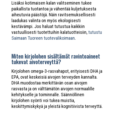
Lisäksi kotimaisen kalan valitseminen tukee
paikallista tuotantoa ja vähentää kuljetuksesta
aiheutuvia päästöjä. Näin ravitsemuksellisesti
laadukas valinta on myös ekologisesti
kestävämpi. Jos haluat tutustua kaikkiin
vastuullisesti tuotettuihin kalatuotteisiin,
tutustu
Saimaan Tuoreen tuotevalikoimaan
.
Miten kirjolohen sisältämät ravintoaineet
tukevat aivoterveyttä?
Kirjolohen omega-3-rasvahapot, erityisesti DHA ja
EPA, ovat keskeisiä aivojen terveyden kannalta.
DHA muodostaa merkittävän osan aivojen
rasvasta ja on välttämätön aivojen normaalille
kehitykselle ja toiminnalle. Säännöllinen
kirjolohen syönti voi tukea muistia,
keskittymiskykyä ja yleistä kognitiivista terveyttä.