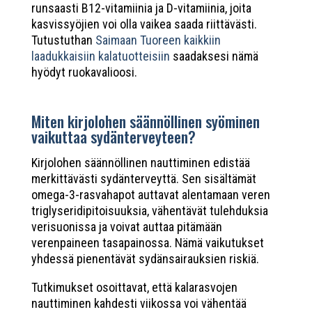
runsaasti B12-vitamiinia ja D-vitamiinia, joita
kasvissyöjien voi olla vaikea saada riittävästi.
Tutustuthan
Saimaan Tuoreen kaikkiin
laadukkaisiin kalatuotteisiin
saadaksesi nämä
hyödyt ruokavalioosi.
Miten kirjolohen säännöllinen syöminen
vaikuttaa sydänterveyteen?
Kirjolohen säännöllinen nauttiminen edistää
merkittävästi sydänterveyttä. Sen sisältämät
omega-3-rasvahapot auttavat alentamaan veren
triglyseridipitoisuuksia, vähentävät tulehduksia
verisuonissa ja voivat auttaa pitämään
verenpaineen tasapainossa. Nämä vaikutukset
yhdessä pienentävät sydänsairauksien riskiä.
Tutkimukset osoittavat, että kalarasvojen
nauttiminen kahdesti viikossa voi vähentää