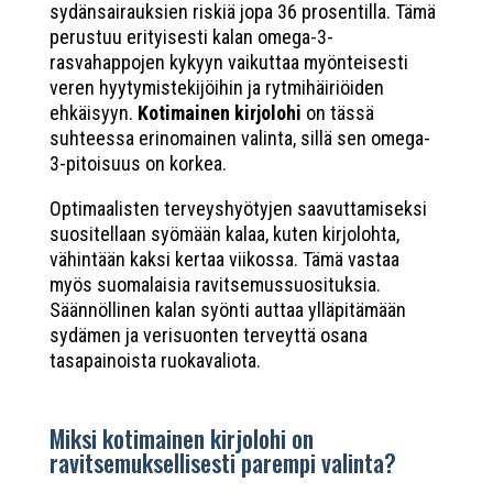
sydänsairauksien riskiä jopa 36 prosentilla. Tämä
perustuu erityisesti kalan omega-3-
rasvahappojen kykyyn vaikuttaa myönteisesti
veren hyytymistekijöihin ja rytmihäiriöiden
ehkäisyyn.
Kotimainen kirjolohi
on tässä
suhteessa erinomainen valinta, sillä sen omega-
3-pitoisuus on korkea.
Optimaalisten terveyshyötyjen saavuttamiseksi
suositellaan syömään kalaa, kuten kirjolohta,
vähintään kaksi kertaa viikossa. Tämä vastaa
myös suomalaisia ravitsemussuosituksia.
Säännöllinen kalan syönti auttaa ylläpitämään
sydämen ja verisuonten terveyttä osana
tasapainoista ruokavaliota.
Miksi kotimainen kirjolohi on
ravitsemuksellisesti parempi valinta?