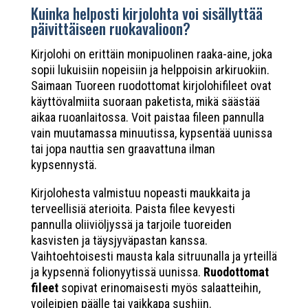
Kuinka helposti kirjolohta voi sisällyttää
päivittäiseen ruokavalioon?
Kirjolohi on erittäin monipuolinen raaka-aine, joka
sopii lukuisiin nopeisiin ja helppoisin arkiruokiin.
Saimaan Tuoreen ruodottomat kirjolohifileet ovat
käyttövalmiita suoraan paketista, mikä säästää
aikaa ruoanlaitossa. Voit paistaa fileen pannulla
vain muutamassa minuutissa, kypsentää uunissa
tai jopa nauttia sen graavattuna ilman
kypsennystä.
Kirjolohesta valmistuu nopeasti maukkaita ja
terveellisiä aterioita. Paista filee kevyesti
pannulla oliiviöljyssä ja tarjoile tuoreiden
kasvisten ja täysjyväpastan kanssa.
Vaihtoehtoisesti mausta kala sitruunalla ja yrteillä
ja kypsennä folionyytissä uunissa.
Ruodottomat
fileet
sopivat erinomaisesti myös salaatteihin,
voileipien päälle tai vaikkapa sushiin.