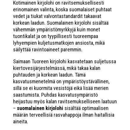
Kotimainen kirjolohi on ravitsemuksellisesti
erinomainen valinta, koska suomalaiset puhtaat
vedet ja tiukat valvontastandardit takaavat
korkean laadun. Suomalainen kirjolohi sisältää
vähemmän ympäristömyrkkyjä kuin monet
tuontikalat ja on tyypillisesti tuoreempaa
lyhyempien kuljetusmatkojen ansiosta, mikä
säilyttää ravintoaineet paremmin.
Saimaan Tuoreen kirjolohi kasvatetaan suljetussa
kiertovesijärjestelmässä, mikä takaa kalan
puhtauden ja korkean laadun. Tämä
kasvatusmenetelmä on ympäristöystävällinen,
sillä se ei kuormita vesistöjä eikä lisää merien
saastumista. Puhdas kasvatusympäristö
heijastuu myös kalan ravitsemukselliseen laatuun
–
suomalainen kirjolohi
sisältää optimaalisen
määrän terveellisiä rasvahappoja ilman haitallisia
aineita.