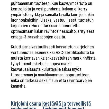
puhtaamman tuotteen. Kun kasvuympäristö on
kontrolloitu ja vesi puhdasta, kalaan ei kerry
ympäristömyrkkyjä samalla tavalla kuin joihinkin
luonnonkaloihin. Lisäksi vastuullisesti tuotetun
kirjolohen rehu on tarkkaan suunniteltu
optimoimaan kalan ravintoainesisältö, erityisesti
omega-3-rasvahappojen osalta.
Kuluttajana vastuullisesti kasvatetun kirjolohen
voi tunnistaa esimerkiksi ASC-sertifikaatista tai
muista kestävän kalankasvatuksen merkinnöistä.
Lyhyt toimitusketju ja nopea matka
kasvatusaltaasta kuluttajalle takaa myös
tuoreemman ja maukkaamman lopputuotteen,
mikä on tärkeää sekä maun että ravintoarvojen
kannalta.
Kirjolohi osana kestävää ja terveellistä
ruokavaliota – Tärkeimmät huomiot