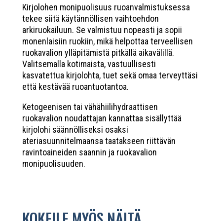
Kirjolohen monipuolisuus ruoanvalmistuksessa
tekee siitä käytännöllisen vaihtoehdon
arkiruokailuun. Se valmistuu nopeasti ja sopii
monenlaisiin ruokiin, mikä helpottaa terveellisen
ruokavalion ylläpitämistä pitkällä aikavälillä.
Valitsemalla kotimaista, vastuullisesti
kasvatettua kirjolohta, tuet sekä omaa terveyttäsi
että kestävää ruoantuotantoa.
Ketogeenisen tai vähähiilihydraattisen
ruokavalion noudattajan kannattaa sisällyttää
kirjolohi säännölliseksi osaksi
ateriasuunnitelmaansa taatakseen riittävän
ravintoaineiden saannin ja ruokavalion
monipuolisuuden.
KOKEILE MYÖS NÄITÄ