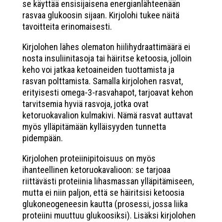
se käyttää ensisijaisena energianlähteenään
rasvaa glukoosin sijaan. Kirjolohi tukee näitä
tavoitteita erinomaisesti.
Kirjolohen lähes olematon hiilihydraattimäärä ei
nosta insuliinitasoja tai häiritse ketoosia, jolloin
keho voi jatkaa ketoaineiden tuottamista ja
rasvan polttamista. Samalla kirjolohen rasvat,
erityisesti omega-3-rasvahapot, tarjoavat kehon
tarvitsemia hyviä rasvoja, jotka ovat
ketoruokavalion kulmakivi. Nämä rasvat auttavat
myös ylläpitämään kylläisyyden tunnetta
pidempään.
Kirjolohen proteiinipitoisuus on myös
ihanteellinen ketoruokavalioon: se tarjoaa
riittävästi proteiinia lihasmassan ylläpitämiseen,
mutta ei niin paljon, että se häiritsisi ketoosia
glukoneogeneesin kautta (prosessi, jossa liika
proteiini muuttuu glukoosiksi). Lisäksi kirjolohen