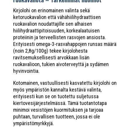
Kirjolohi on erinomainen valinta sekä
ketoruokavalion että vähähiilihydraattisen
ruokavalion noudattajille sen alhaisen
hiilihydraattipitoisuuden, korkealaatuisen
proteiinin ja terveellisten rasvojen ansiosta.
Erityisesti omega-3-rasvahappojen runsas määrä
(noin 2,8g/100g) tekee kirjolohesta
ravitsemuksellisesti arvokkaan lisän
ruokavalioon, tukien aivoterveyttä ja sydämen
hyvinvointia.
Kotomainen, vastuullisesti kasvatettu kirjolohi on
myös ympäristön kannalta kestävä valinta,
erityisesti kun se on tuotettu suljetussa
kiertovesijärjestelmässä. Tämä tuotantotapa
minimoi vesistöjen kuormituksen ja tarjoaa
puhtaan, turvallisen tuotteen, jossa ei ole
ympäristömyrkkyjä.