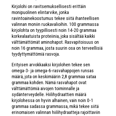
Kirjolohi on ravitsemuksellisesti erittäin
monipuolinen elintarvike, jonka
ravintoainekoostumus tekee siitä ihanteellisen
valinnan moniin ruokavalioihin. 100 grammassa
kirjolohta on tyypillisesti noin 14-20 grammaa
korkealaatuista proteiinia, joka sisältää kaikki
välttämättömät aminohapot. Rasvapitoisuus on
noin 16 grammaa, josta suurin osa on terveellisiä
tyydyttymättömiä rasvoja.
Erityisen arvokkaaksi kirjolohen tekee sen
omega-3- ja omega-6-rasvahappojen runsas
määrä, jota on keskimäärin 2,8 grammaa sataa
grammaa kohden. Nämä rasvahapot ovat
välttämättömiä aivojen toiminnalle ja
sydänterveydelle. Hiilihydraattien määrä
kirjolohessa on hyvin alhainen, vain noin 0-1
grammaa sadassa grammassa, mikä tekee siitä
erinomaisen valinnan hiilihydraatteja rajoittaviin