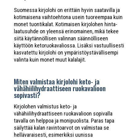
Suomessa kirjolohi on erittäin hyvin saatavilla ja
kotimaisena vaihtoehtona usein tuoreempaa kuin
monet tuontikalat. Kotimaisen kirjolohen hinta-
laatusuhde on yleensä erinomainen, mikä tekee
siitä käytännöllisen valinnan säännölliseen
käyttöön ketoruokavaliossa. Lisäksi vastuullisesti
kasvatettu kirjolohi on ympäristöystävällisempi
valinta kuin monet muut kalalajit.
Miten valmistaa kirjolohi keto- ja
vähähiilihydraattiseen ruokavalioon
sopivasti?
Kirjolohen valmistus keto- ja
vähähiilihydraattiseen ruokavalioon sopivalla
tavalla on helppoa ja monipuolista. Paras tapa
säilyttää kalan ravintoarvot on valmistaa se
hellävaraisesti, esimerkiksi uunissa