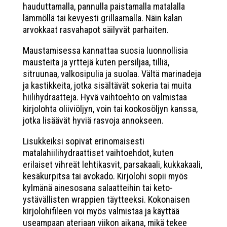
hauduttamalla, pannulla paistamalla matalalla
lämmöllä tai kevyesti grillaamalla. Näin kalan
arvokkaat rasvahapot säilyvät parhaiten.
Maustamisessa kannattaa suosia luonnollisia
mausteita ja yrttejä kuten persiljaa, tilliä,
sitruunaa, valkosipulia ja suolaa. Vältä marinadeja
ja kastikkeita, jotka sisältävät sokeria tai muita
hiilihydraatteja. Hyvä vaihtoehto on valmistaa
kirjolohta oliiviöljyn, voin tai kookosöljyn kanssa,
jotka lisäävät hyviä rasvoja annokseen.
Lisukkeiksi sopivat erinomaisesti
matalahiilihydraattiset vaihtoehdot, kuten
erilaiset vihreät lehtikasvit, parsakaali, kukkakaali,
kesäkurpitsa tai avokado. Kirjolohi sopii myös
kylmänä ainesosana salaatteihin tai keto-
ystävällisten wrappien täytteeksi. Kokonaisen
kirjolohifileen voi myös valmistaa ja käyttää
useampaan ateriaan viikon aikana, mikä tekee