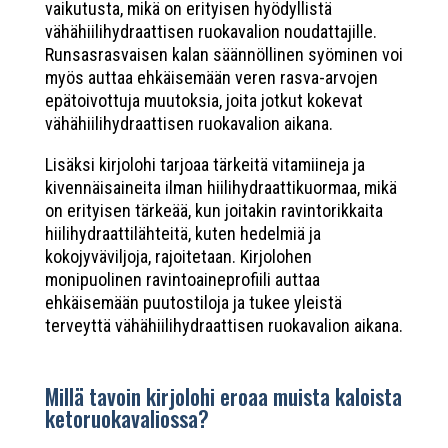
vaikutusta, mikä on erityisen hyödyllistä
vähähiilihydraattisen ruokavalion noudattajille.
Runsasrasvaisen kalan säännöllinen syöminen voi
myös auttaa ehkäisemään veren rasva-arvojen
epätoivottuja muutoksia, joita jotkut kokevat
vähähiilihydraattisen ruokavalion aikana.
Lisäksi kirjolohi tarjoaa tärkeitä vitamiineja ja
kivennäisaineita ilman hiilihydraattikuormaa, mikä
on erityisen tärkeää, kun joitakin ravintorikkaita
hiilihydraattilähteitä, kuten hedelmiä ja
kokojyväviljoja, rajoitetaan. Kirjolohen
monipuolinen ravintoaineprofiili auttaa
ehkäisemään puutostiloja ja tukee yleistä
terveyttä vähähiilihydraattisen ruokavalion aikana.
Millä tavoin kirjolohi eroaa muista kaloista
ketoruokavaliossa?