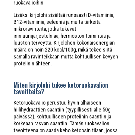
ruokavalioihin.
Lisäksi kirjolohi sisältää runsaasti D-vitamiinia,
B12-vitamiinia, seleeniä ja muita tärkeitä
mikroravinteita, jotka tukevat
immuunijärjestelmää, hermoston toimintaa ja
luuston terveyttä. Kirjolohen kokonaisenergian
määrä on noin 220 kcal/100g, mikä tekee siitä
samalla ravinteikkaan mutta kohtuullisen kevyen
proteiininlähteen.
Miten kirjolohi tukee ketoruokavalion
tavoitteita?
Ketoruokavalio perustuu hyvin alhaiseen
hiilihydraattien saantiin (tyypillisesti alle 50g
päivässä), kohtuulliseen proteiinin saantiin ja
korkeaan rasvan saantiin. Tämän ruokavalion
tavoitteena on saada keho ketoosin tilaan, jossa