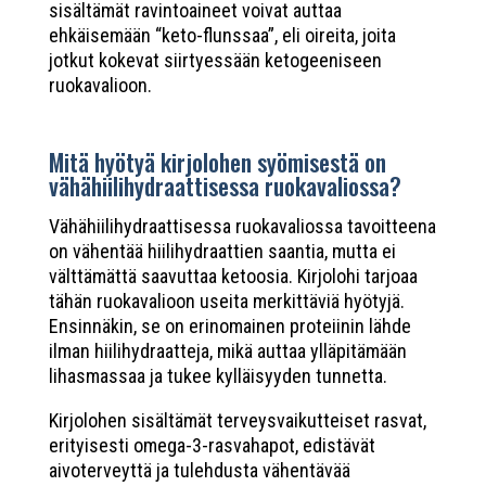
sisältämät ravintoaineet voivat auttaa
ehkäisemään “keto-flunssaa”, eli oireita, joita
jotkut kokevat siirtyessään ketogeeniseen
ruokavalioon.
Mitä hyötyä kirjolohen syömisestä on
vähähiilihydraattisessa ruokavaliossa?
Vähähiilihydraattisessa ruokavaliossa tavoitteena
on vähentää hiilihydraattien saantia, mutta ei
välttämättä saavuttaa ketoosia. Kirjolohi tarjoaa
tähän ruokavalioon useita merkittäviä hyötyjä.
Ensinnäkin, se on erinomainen proteiinin lähde
ilman hiilihydraatteja, mikä auttaa ylläpitämään
lihasmassaa ja tukee kylläisyyden tunnetta.
Kirjolohen sisältämät terveysvaikutteiset rasvat,
erityisesti omega-3-rasvahapot, edistävät
aivoterveyttä ja tulehdusta vähentävää