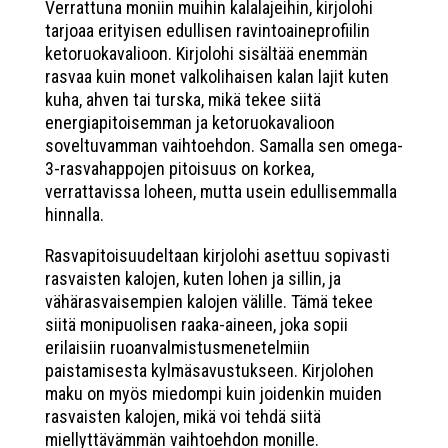
Verrattuna moniin muihin kalalajeihin, kirjolohi
tarjoaa erityisen edullisen ravintoaineprofiilin
ketoruokavalioon. Kirjolohi sisältää enemmän
rasvaa kuin monet valkolihaisen kalan lajit kuten
kuha, ahven tai turska, mikä tekee siitä
energiapitoisemman ja ketoruokavalioon
soveltuvamman vaihtoehdon. Samalla sen omega-
3-rasvahappojen pitoisuus on korkea,
verrattavissa loheen, mutta usein edullisemmalla
hinnalla.
Rasvapitoisuudeltaan kirjolohi asettuu sopivasti
rasvaisten kalojen, kuten lohen ja sillin, ja
vähärasvaisempien kalojen välille. Tämä tekee
siitä monipuolisen raaka-aineen, joka sopii
erilaisiin ruoanvalmistusmenetelmiin
paistamisesta kylmäsavustukseen. Kirjolohen
maku on myös miedompi kuin joidenkin muiden
rasvaisten kalojen, mikä voi tehdä siitä
miellyttävämmän vaihtoehdon monille.