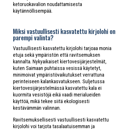
ketoruokavalion noudattamisesta
käytännöllisempää.
Miksi vastuullisesti kasvatettu kirjolohi on
parempi valinta?
Vastuullisesti kasvatettu kirjolohi tarjoaa monia
etuja sekä ympäristön että ravitsemuksen
kannalta. Nykyaikaiset kiertovesijärjestelmät,
kuten Saimaan puhtaissa vesissä käytetyt,
minimoivat ympäristövaikutukset verrattuna
perinteiseen kalankasvatukseen. Suljetussa
kiertovesijärjestelmässä kasvatettu kala ei
kuormita vesistöjä eikä vaadi merialueiden
käyttöä, mikä tekee siitä ekologisesti
kestävämmän valinnan.
Ravitsemuksellisesti vastuullisesti kasvatettu
kirjolohi voi tarjota tasalaatuisemman ja