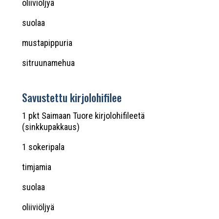
oliiviöljyä
suolaa
mustapippuria
sitruunamehua
Savustettu kirjolohifilee
1 pkt Saimaan Tuore kirjolohifileetä
(sinkkupakkaus)
1 sokeripala
timjamia
suolaa
oliiviöljyä