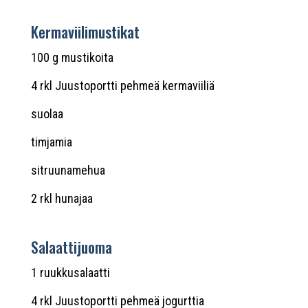
Kermaviilimustikat
100 g mustikoita
4 rkl Juustoportti pehmeä kermaviiliä
suolaa
timjamia
sitruunamehua
2 rkl hunajaa
Salaattijuoma
1 ruukkusalaatti
4 rkl Juustoportti pehmeä jogurttia