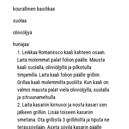
kourallinen basilikaa
suolaa
oliiviöljyä
hunajaa
Leikkaa Romanesco kaali kahteen osaan.
Laita molemmat palat folion päälle. Mausta
kaali suolalla, oliiviöljyllä ja pilkotulla
timjamilla. Laita kaali folion päälle grilliin.
Grillaa kaali molemmilta puolilta. Kun kaali on
valmis mausta palat vielä oliiviöljyllä, suolalla
ja sitruunamehulla
Laita kasariin kirnuvoi ja nosta kasari sen
jälkeen grilliin. Lisää toiseen kasariin
smetana. Ota grillistä 3 grillihiiltä ja tiputa ne
terässiivilään. Aseta siivilä kasarin päälle