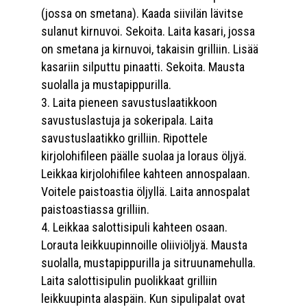
(jossa on smetana). Kaada siivilän lävitse
sulanut kirnuvoi. Sekoita. Laita kasari, jossa
on smetana ja kirnuvoi, takaisin grilliin. Lisää
kasariin silputtu pinaatti. Sekoita. Mausta
suolalla ja mustapippurilla.
Laita pieneen savustuslaatikkoon
savustuslastuja ja sokeripala. Laita
savustuslaatikko grilliin. Ripottele
kirjolohifileen päälle suolaa ja loraus öljyä.
Leikkaa kirjolohifilee kahteen annospalaan.
Voitele paistoastia öljyllä. Laita annospalat
paistoastiassa grilliin.
Leikkaa salottisipuli kahteen osaan.
Lorauta leikkuupinnoille oliiviöljyä. Mausta
suolalla, mustapippurilla ja sitruunamehulla.
Laita salottisipulin puolikkaat grilliin
leikkuupinta alaspäin. Kun sipulipalat ovat