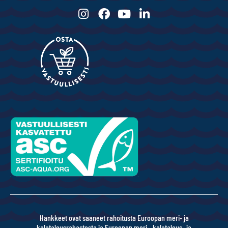
Hankkeet ovat saaneet rahoitusta Euroopan meri- ja
kalatalousrahastosta ja Euroopan meri-, kalatalous- ja