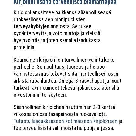
Kirjolohi osana terveellistä elämäntapaa
Kirjolohi ansaitsee paikkansa säännöllisessä
ruokavaliossa sen monipuolisten
terveyshyötyjen
ansiosta. Se tukee
sydänterveyttä, aivotoimintoja ja yleistä
hyvinvointia tarjoten samalla laadukasta
proteiinia.
Kotimainen kirjolohi on turvallinen valinta koko
perheelle. Sen puhtaus, tuoreus ja helppo
valmistettavuus tekevät siitä ihanteellisen osan
arkista ruoanlaittoa. Omega-3-rasvahapot ja muut
tärkeät ravintoaineet tekevät jokaisesta aterialla
investoinnin terveyteen.
Säännöllinen kirjolohen nauttiminen 2-3 kertaa
viikossa on osa tasapainoista ruokavaliota.
Tutustu laadukkaaseen kotimaiseen kirjoloheen
ja
tee terveellisistä valinnoista helppoja arjessa.