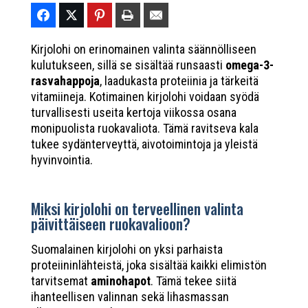
Kirjolohi on erinomainen valinta säännölliseen
kulutukseen, sillä se sisältää runsaasti
omega-3-
rasvahappoja
, laadukasta proteiinia ja tärkeitä
vitamiineja. Kotimainen kirjolohi voidaan syödä
turvallisesti useita kertoja viikossa osana
monipuolista ruokavaliota. Tämä ravitseva kala
tukee sydänterveyttä, aivotoimintoja ja yleistä
hyvinvointia.
Miksi kirjolohi on terveellinen valinta
päivittäiseen ruokavalioon?
Suomalainen kirjolohi on yksi parhaista
proteiininlähteistä, joka sisältää kaikki elimistön
tarvitsemat
aminohapot
. Tämä tekee siitä
ihanteellisen valinnan sekä lihasmassan