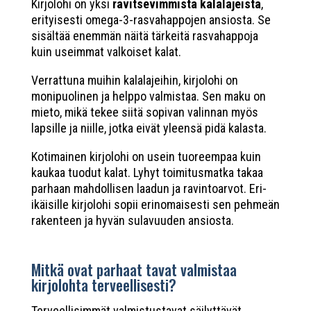
Kirjolohi on yksi
ravitsevimmista kalalajeista
,
erityisesti omega-3-rasvahappojen ansiosta. Se
sisältää enemmän näitä tärkeitä rasvahappoja
kuin useimmat valkoiset kalat.
Verrattuna muihin kalalajeihin, kirjolohi on
monipuolinen ja helppo valmistaa. Sen maku on
mieto, mikä tekee siitä sopivan valinnan myös
lapsille ja niille, jotka eivät yleensä pidä kalasta.
Kotimainen kirjolohi on usein tuoreempaa kuin
kaukaa tuodut kalat. Lyhyt toimitusmatka takaa
parhaan mahdollisen laadun ja ravintoarvot. Eri-
ikäisille kirjolohi sopii erinomaisesti sen pehmeän
rakenteen ja hyvän sulavuuden ansiosta.
Mitkä ovat parhaat tavat valmistaa
kirjolohta terveellisesti?
Terveellisimmät valmistustavat säilyttävät