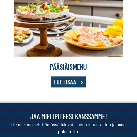
PÄÄSIÄISMENU
LUE LISÄÄ
JAA MIELIPITEESI KANSSAMME!
Ole mukana kehittämässä tulevaisuuden ruoantantoa ja anna
palautetta.