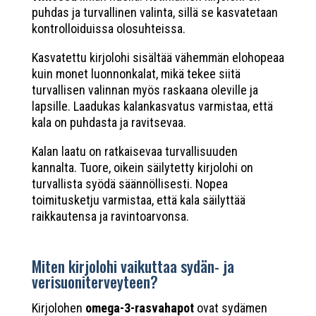
puhdas ja turvallinen valinta, sillä se kasvatetaan
kontrolloiduissa olosuhteissa.
Kasvatettu kirjolohi sisältää vähemmän elohopeaa
kuin monet luonnonkalat, mikä tekee siitä
turvallisen valinnan myös raskaana oleville ja
lapsille. Laadukas kalankasvatus varmistaa, että
kala on puhdasta ja ravitsevaa.
Kalan laatu on ratkaisevaa turvallisuuden
kannalta. Tuore, oikein säilytetty kirjolohi on
turvallista syödä säännöllisesti. Nopea
toimitusketju varmistaa, että kala säilyttää
raikkautensa ja ravintoarvonsa.
Miten kirjolohi vaikuttaa sydän- ja
verisuoniterveyteen?
Kirjolohen
omega-3-rasvahapot
ovat sydämen