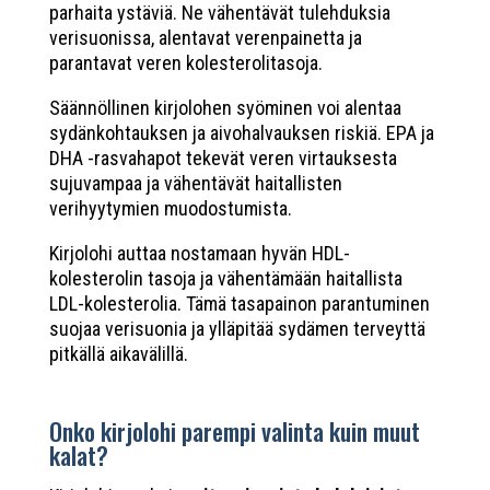
parhaita ystäviä. Ne vähentävät tulehduksia
verisuonissa, alentavat verenpainetta ja
parantavat veren kolesterolitasoja.
Säännöllinen kirjolohen syöminen voi alentaa
sydänkohtauksen ja aivohalvauksen riskiä. EPA ja
DHA -rasvahapot tekevät veren virtauksesta
sujuvampaa ja vähentävät haitallisten
verihyytymien muodostumista.
Kirjolohi auttaa nostamaan hyvän HDL-
kolesterolin tasoja ja vähentämään haitallista
LDL-kolesterolia. Tämä tasapainon parantuminen
suojaa verisuonia ja ylläpitää sydämen terveyttä
pitkällä aikavälillä.
Onko kirjolohi parempi valinta kuin muut
kalat?