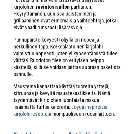
kirjolohen
ravintosisällön
parhaiten.
Höyryttäminen, uunissa paistaminen ja
grillaaminen ovat erinomaisia vaihtoehtoja, jotka
eivät vaadi runsaasti lisärasvoja.
Pannupaisto kevyesti öljyllä on nopea ja
herkullinen tapa. Korkealaatuinen kirjolohi
valmistuu nopeasti, joten ylikypsentämistä tulee
välttää. Ruodoton filee on erityisen helppo
käsitellä, sillä se voidaan laittaa suoraan paketista
pannulle.
Mausteina kannattaa käyttää tuoreita yrttejä,
sitruunaa ja kevyitä maustekastikkeita. Nämä
täydentävät kirjolohen luontaista makua
lisäämättä turhia kaloreita.
Löydä inspiroivia
kirjolohireseptejä
monipuoliseen ruoanlaittoon.