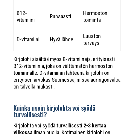
B12-
Hermoston
Runsaasti
vitamiini
toiminta
Luuston
D-vitamiini
Hyvä lähde
terveys
Kirjolohi sisältää myös B-vitamiineja, erityisesti
B12-vitamiinia, joka on välttämätön hermoston
toiminnalle. D-vitamiinin lähteenä kirjolohi on
erityisen arvokas Suomessa, missä auringonvaloa
on talvella niukasti.
Kuinka usein kirjolohta voi syödä
turvallisesti?
Kirjolohta voi syödä turvallisesti
2-3 kertaa
viikossa
ilman huolia. Kotimainen kirjolohi on