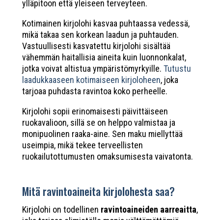
ylläpitoon että yleiseen terveyteen.
Kotimainen kirjolohi kasvaa puhtaassa vedessä,
mikä takaa sen korkean laadun ja puhtauden.
Vastuullisesti kasvatettu kirjolohi sisältää
vähemmän haitallisia aineita kuin luonnonkalat,
jotka voivat altistua ympäristömyrkyille.
Tutustu
laadukkaaseen kotimaiseen kirjoloheen
, joka
tarjoaa puhdasta ravintoa koko perheelle.
Kirjolohi sopii erinomaisesti päivittäiseen
ruokavalioon, sillä se on helppo valmistaa ja
monipuolinen raaka-aine. Sen maku miellyttää
useimpia, mikä tekee terveellisten
ruokailutottumusten omaksumisesta vaivatonta.
Mitä ravintoaineita kirjolohesta saa?
Kirjolohi on todellinen
ravintoaineiden aarreaitta
,