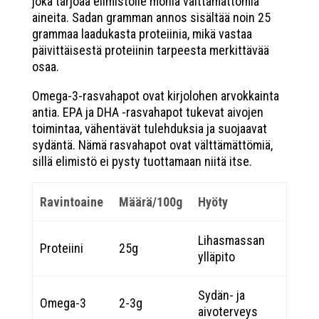
joka tarjoaa elimistölle monia välttämättömiä
aineita. Sadan gramman annos sisältää noin 25
grammaa laadukasta proteiinia, mikä vastaa
päivittäisestä proteiinin tarpeesta merkittävää
osaa.
Omega-3-rasvahapot ovat kirjolohen arvokkainta
antia. EPA ja DHA -rasvahapot tukevat aivojen
toimintaa, vähentävät tulehduksia ja suojaavat
sydäntä. Nämä rasvahapot ovat välttämättömiä,
sillä elimistö ei pysty tuottamaan niitä itse.
Ravintoaine
Määrä/100g
Hyöty
Lihasmassan
Proteiini
25g
ylläpito
Sydän- ja
Omega-3
2-3g
aivoterveys