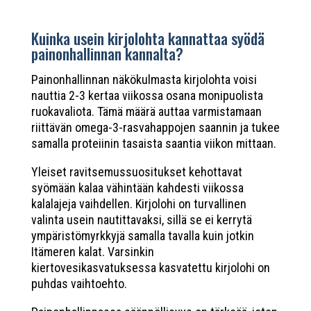
Kuinka usein kirjolohta kannattaa syödä
painonhallinnan kannalta?
Painonhallinnan näkökulmasta kirjolohta voisi
nauttia 2-3 kertaa viikossa osana monipuolista
ruokavaliota. Tämä määrä auttaa varmistamaan
riittävän omega-3-rasvahappojen saannin ja tukee
samalla proteiinin tasaista saantia viikon mittaan.
Yleiset ravitsemussuositukset kehottavat
syömään kalaa vähintään kahdesti viikossa
kalalajeja vaihdellen. Kirjolohi on turvallinen
valinta usein nautittavaksi, sillä se ei kerrytä
ympäristömyrkkyjä samalla tavalla kuin jotkin
Itämeren kalat. Varsinkin
kiertovesikasvatuksessa kasvatettu kirjolohi on
puhdas vaihtoehto.