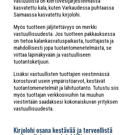
vastuullista on kiertovesijärjestelmässä
kasvatettu kala, kuten Varkaudessa puhtaassa
Saimaassa kasvatettu kirjolohi.
Myös tuotteen jäljitettävyys on merkki
vastuullisuudesta. Jos tuotteen pakkauksessa
on tietoa kalankasvatuspaikasta, tuottajasta ja
mahdollisesti jopa tuotantomenetelmästä, se
viittaa läpinäkyvään ja vastuulliseen
tuotantoketjuun.
Lisäksi vastuullisten tuottajien viestinnässä
korostuvat usein ympäristöarvot, kestävät
tuotantomenetelmät ja lähituotanto. Tutustu siis
myös tuottajan verkkosivuihin tai muuhun
viestintään saadaksesi kokonaiskuvan yrityksen
vastuullisuudesta.
Kirjolohi osana kestävää ja terveellistä