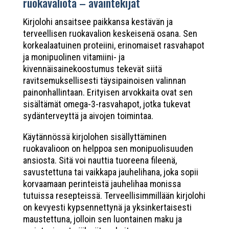
ruokavaliota – avaintekijät
Kirjolohi ansaitsee paikkansa kestävän ja
terveellisen ruokavalion keskeisenä osana. Sen
korkealaatuinen proteiini, erinomaiset rasvahapot
ja monipuolinen vitamiini- ja
kivennäisainekoostumus tekevät siitä
ravitsemuksellisesti täysipainoisen valinnan
painonhallintaan. Erityisen arvokkaita ovat sen
sisältämät omega-3-rasvahapot, jotka tukevat
sydänterveyttä ja aivojen toimintaa.
Käytännössä kirjolohen sisällyttäminen
ruokavalioon on helppoa sen monipuolisuuden
ansiosta. Sitä voi nauttia tuoreena fileenä,
savustettuna tai vaikkapa jauhelihana, joka sopii
korvaamaan perinteistä jauhelihaa monissa
tutuissa resepteissä. Terveellisimmillään kirjolohi
on kevyesti kypsennettynä ja yksinkertaisesti
maustettuna, jolloin sen luontainen maku ja