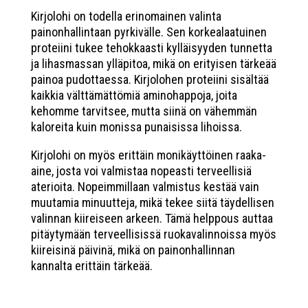
Kirjolohi on todella erinomainen valinta
painonhallintaan pyrkivälle. Sen korkealaatuinen
proteiini tukee tehokkaasti kylläisyyden tunnetta
ja lihasmassan ylläpitoa, mikä on erityisen tärkeää
painoa pudottaessa. Kirjolohen proteiini sisältää
kaikkia välttämättömiä aminohappoja, joita
kehomme tarvitsee, mutta siinä on vähemmän
kaloreita kuin monissa punaisissa lihoissa.
Kirjolohi on myös erittäin monikäyttöinen raaka-
aine, josta voi valmistaa nopeasti terveellisiä
aterioita. Nopeimmillaan valmistus kestää vain
muutamia minuutteja, mikä tekee siitä täydellisen
valinnan kiireiseen arkeen. Tämä helppous auttaa
pitäytymään terveellisissä ruokavalinnoissa myös
kiireisinä päivinä, mikä on painonhallinnan
kannalta erittäin tärkeää.