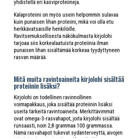
yhdistellä eri kasviproteiineja.
Kalaproteiini on myös usein helpommin sulavaa
kuin punaisen lihan proteiini, mikä voi olla etu
herkkävatsaisille henkilöille.
Ravitsemuksellisesta näkökulmasta kirjolohi
tarjoaa siis korkealaatuista proteiinia ilman
punaisen lihan sisältämää korkeaa tyydyttyneen
rasvan määrää.
Mitä muita ravintoaineita kirjolohi sisältää
proteiinin lisäksi?
Kirjolohi on todellinen ravinnollinen
voimapakkaus, joka sisältää proteiinin lisäksi
useita tärkeitä ravintoaineita. Merkittävimmät
ovat omega-3-rasvahapot, joita kirjolohi sisältää
runsaasti, noin 2,8 grammaa 100 grammassa.
Nämä rasvahapot tukevat sydänterveyttä, aivojen