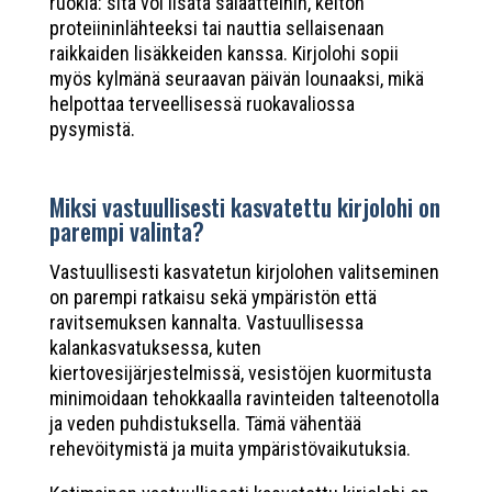
ruokia: sitä voi lisätä salaatteihin, keiton
proteiininlähteeksi tai nauttia sellaisenaan
raikkaiden lisäkkeiden kanssa. Kirjolohi sopii
myös kylmänä seuraavan päivän lounaaksi, mikä
helpottaa terveellisessä ruokavaliossa
pysymistä.
Miksi vastuullisesti kasvatettu kirjolohi on
parempi valinta?
Vastuullisesti kasvatetun kirjolohen valitseminen
on parempi ratkaisu sekä ympäristön että
ravitsemuksen kannalta. Vastuullisessa
kalankasvatuksessa, kuten
kiertovesijärjestelmissä, vesistöjen kuormitusta
minimoidaan tehokkaalla ravinteiden talteenotolla
ja veden puhdistuksella. Tämä vähentää
rehevöitymistä ja muita ympäristövaikutuksia.