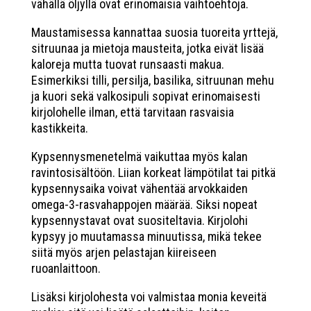
vähällä öljyllä ovat erinomaisia vaihtoehtoja.
Maustamisessa kannattaa suosia tuoreita yrttejä,
sitruunaa ja mietoja mausteita, jotka eivät lisää
kaloreja mutta tuovat runsaasti makua.
Esimerkiksi tilli, persilja, basilika, sitruunan mehu
ja kuori sekä valkosipuli sopivat erinomaisesti
kirjolohelle ilman, että tarvitaan rasvaisia
kastikkeita.
Kypsennysmenetelmä vaikuttaa myös kalan
ravintosisältöön. Liian korkeat lämpötilat tai pitkä
kypsennysaika voivat vähentää arvokkaiden
omega-3-rasvahappojen määrää. Siksi nopeat
kypsennystavat ovat suositeltavia. Kirjolohi
kypsyy jo muutamassa minuutissa, mikä tekee
siitä myös arjen pelastajan kiireiseen
ruoanlaittoon.
Lisäksi kirjolohesta voi valmistaa monia keveitä