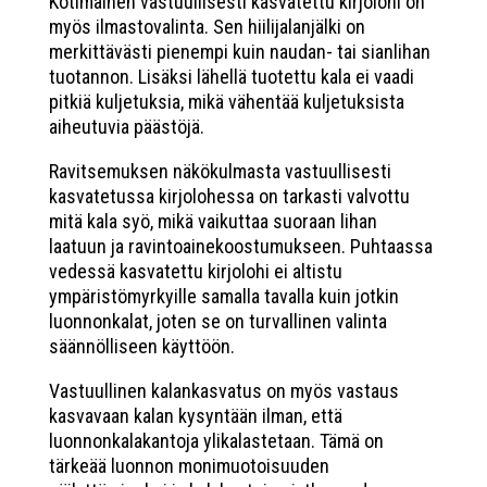
Kotimainen vastuullisesti kasvatettu kirjolohi on
myös ilmastovalinta. Sen hiilijalanjälki on
merkittävästi pienempi kuin naudan- tai sianlihan
tuotannon. Lisäksi lähellä tuotettu kala ei vaadi
pitkiä kuljetuksia, mikä vähentää kuljetuksista
aiheutuvia päästöjä.
Ravitsemuksen näkökulmasta vastuullisesti
kasvatetussa kirjolohessa on tarkasti valvottu
mitä kala syö, mikä vaikuttaa suoraan lihan
laatuun ja ravintoainekoostumukseen. Puhtaassa
vedessä kasvatettu kirjolohi ei altistu
ympäristömyrkyille samalla tavalla kuin jotkin
luonnonkalat, joten se on turvallinen valinta
säännölliseen käyttöön.
Vastuullinen kalankasvatus on myös vastaus
kasvavaan kalan kysyntään ilman, että
luonnonkalakantoja ylikalastetaan. Tämä on
tärkeää luonnon monimuotoisuuden