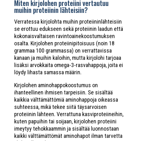
Miten kirjolohen proteiini vertautuu
muihin proteiinin lähteisiin?
Verratessa kirjolohta muihin proteiininlähteisiin
se erottuu edukseen sekä proteiinin laadun että
kokonaisvaltaisen ravintoainekoostumuksen
osalta. Kirjolohen proteiinipitoisuus (noin 18
grammaa 100 grammassa) on verrattavissa
kanaan ja muihin kaloihin, mutta kirjolohi tarjoaa
lisäksi arvokkaita omega-3-rasvahappoja, joita ei
löydy lihasta samassa määrin.
Kirjolohen aminohappokoostumus on
ihanteellinen ihmisen tarpeisiin. Se sisältää
kaikkia välttämättömiä aminohappoja oikeassa
suhteessa, mikä tekee siitä täysarvoisen
proteiinin lähteen. Verrattuna kasviproteiineihin,
kuten papuihin tai soijaan, kirjolohen proteiini
imeytyy tehokkaammin ja sisältää luonnostaan
kaikki välttämättömät aminohapot ilman tarvetta