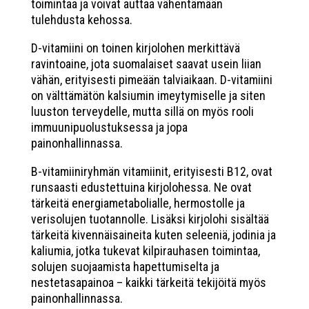
toimintaa ja voivat auttaa vähentämään
tulehdusta kehossa.
D-vitamiini on toinen kirjolohen merkittävä
ravintoaine, jota suomalaiset saavat usein liian
vähän, erityisesti pimeään talviaikaan. D-vitamiini
on välttämätön kalsiumin imeytymiselle ja siten
luuston terveydelle, mutta sillä on myös rooli
immuunipuolustuksessa ja jopa
painonhallinnassa.
B-vitamiiniryhmän vitamiinit, erityisesti B12, ovat
runsaasti edustettuina kirjolohessa. Ne ovat
tärkeitä energiametabolialle, hermostolle ja
verisolujen tuotannolle. Lisäksi kirjolohi sisältää
tärkeitä kivennäisaineita kuten seleeniä, jodinia ja
kaliumia, jotka tukevat kilpirauhasen toimintaa,
solujen suojaamista hapettumiselta ja
nestetasapainoa – kaikki tärkeitä tekijöitä myös
painonhallinnassa.