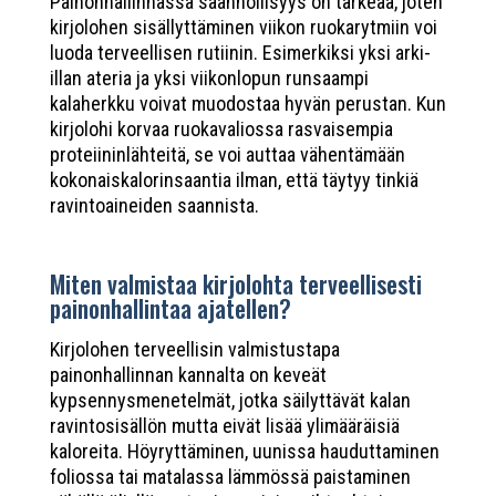
Painonhallinnassa säännöllisyys on tärkeää, joten
kirjolohen sisällyttäminen viikon ruokarytmiin voi
luoda terveellisen rutiinin. Esimerkiksi yksi arki-
illan ateria ja yksi viikonlopun runsaampi
kalaherkku voivat muodostaa hyvän perustan. Kun
kirjolohi korvaa ruokavaliossa rasvaisempia
proteiininlähteitä, se voi auttaa vähentämään
kokonaiskalorinsaantia ilman, että täytyy tinkiä
ravintoaineiden saannista.
Miten valmistaa kirjolohta terveellisesti
painonhallintaa ajatellen?
Kirjolohen terveellisin valmistustapa
painonhallinnan kannalta on keveät
kypsennysmenetelmät, jotka säilyttävät kalan
ravintosisällön mutta eivät lisää ylimääräisiä
kaloreita. Höyryttäminen, uunissa hauduttaminen
foliossa tai matalassa lämmössä paistaminen