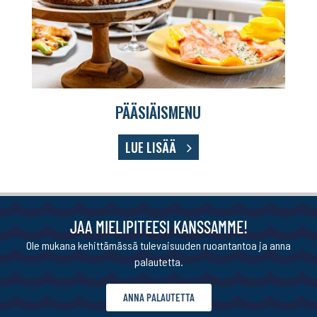
PÄÄSIÄISMENU
LUE LISÄÄ
JAA MIELIPITEESI KANSSAMME!
Ole mukana kehittämässä tulevaisuuden ruoantantoa ja anna
palautetta.
ANNA PALAUTETTA