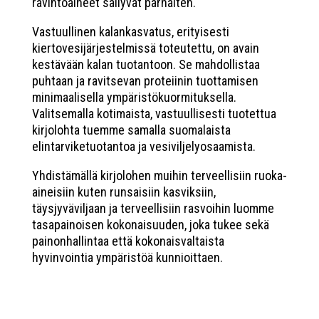
ravintoaineet säilyvät parhaiten.
Vastuullinen kalankasvatus, erityisesti
kiertovesijärjestelmissä toteutettu, on avain
kestävään kalan tuotantoon. Se mahdollistaa
puhtaan ja ravitsevan proteiinin tuottamisen
minimaalisella ympäristökuormituksella.
Valitsemalla kotimaista, vastuullisesti tuotettua
kirjolohta tuemme samalla suomalaista
elintarviketuotantoa ja vesiviljelyosaamista.
Yhdistämällä kirjolohen muihin terveellisiin ruoka-
aineisiin kuten runsaisiin kasviksiin,
täysjyväviljaan ja terveellisiin rasvoihin luomme
tasapainoisen kokonaisuuden, joka tukee sekä
painonhallintaa että kokonaisvaltaista
hyvinvointia ympäristöä kunnioittaen.