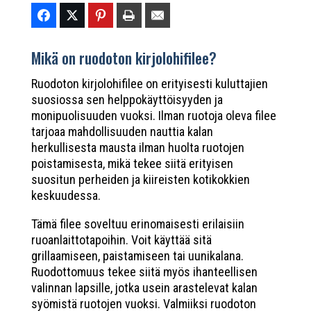
Mikä on ruodoton kirjolohifilee?
Ruodoton kirjolohifilee on erityisesti kuluttajien
suosiossa sen helppokäyttöisyyden ja
monipuolisuuden vuoksi. Ilman ruotoja oleva filee
tarjoaa mahdollisuuden nauttia kalan
herkullisesta mausta ilman huolta ruotojen
poistamisesta, mikä tekee siitä erityisen
suositun perheiden ja kiireisten kotikokkien
keskuudessa.
Tämä filee soveltuu erinomaisesti erilaisiin
ruoanlaittotapoihin. Voit käyttää sitä
grillaamiseen, paistamiseen tai uunikalana.
Ruodottomuus tekee siitä myös ihanteellisen
valinnan lapsille, jotka usein arastelevat kalan
syömistä ruotojen vuoksi. Valmiiksi ruodoton