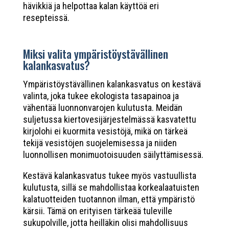
hävikkiä ja helpottaa kalan käyttöä eri
resepteissä.
Miksi valita ympäristöystävällinen
kalankasvatus?
Ympäristöystävällinen kalankasvatus on kestävä
valinta, joka tukee ekologista tasapainoa ja
vähentää luonnonvarojen kulutusta. Meidän
suljetussa kiertovesijärjestelmässä kasvatettu
kirjolohi ei kuormita vesistöjä, mikä on tärkeä
tekijä vesistöjen suojelemisessa ja niiden
luonnollisen monimuotoisuuden säilyttämisessä.
Kestävä kalankasvatus tukee myös vastuullista
kulutusta, sillä se mahdollistaa korkealaatuisten
kalatuotteiden tuotannon ilman, että ympäristö
kärsii. Tämä on erityisen tärkeää tuleville
sukupolville, jotta heilläkin olisi mahdollisuus