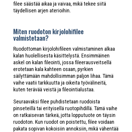
filee säästää aikaa ja vaivaa, mikä tekee siitä
täydellisen arjen aterioihin.
Miten ruodoton kirjolohifilee
valmistetaan?
Ruodottoman kirjolohifileen valmistaminen alkaa
kalan huolellisesta käsittelystä. Ensimmäinen
askel on kalan fileointi, jossa fileerausveitsellä
erotetaan kala kahteen osaan, pyrkien
säilyttämään mahdollisimman paljon lihaa. Tämä
vaihe vaatii tarkkuutta ja oikeita työvälineitä,
kuten terävää veistä ja fileointialustaa.
Seuraavaksi filee puhdistetaan ruodoista
pinseteillä tai erityisellä ruotopihdillä. Tämä vaihe
on ratkaisevan tärkeä, jotta lopputuote on täysin
ruodoton. Kun ruodot on poistettu, filee voidaan
pakata sopivan kokoisiin annoksiin, mikä vähentää