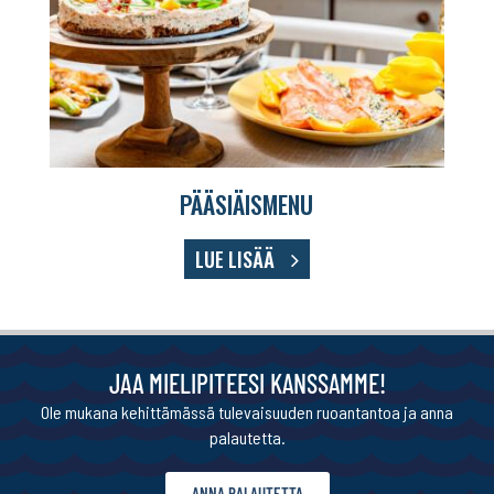
PÄÄSIÄISMENU
LUE LISÄÄ
JAA MIELIPITEESI KANSSAMME!
Ole mukana kehittämässä tulevaisuuden ruoantantoa ja anna
palautetta.
ANNA PALAUTETTA