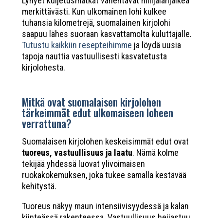
Lyhyet kuljetusmatkat vähentävät hiilijalanjälkeä
merkittävästi. Kun ulkomainen lohi kulkee
tuhansia kilometrejä, suomalainen kirjolohi
saapuu lähes suoraan kasvattamolta kuluttajalle.
Tutustu kaikkiin resepteihimme
ja löydä uusia
tapoja nauttia vastuullisesti kasvatetusta
kirjolohesta.
Mitkä ovat suomalaisen kirjolohen
tärkeimmät edut ulkomaiseen loheen
verrattuna?
Suomalaisen kirjolohen keskeisimmät edut ovat
tuoreus, vastuullisuus ja laatu
. Nämä kolme
tekijää yhdessä luovat ylivoimaisen
ruokakokemuksen, joka tukee samalla kestävää
kehitystä.
Tuoreus näkyy maun intensiivisyydessä ja kalan
kiinteässä rakenteessa. Vastuullisuus heijastuu