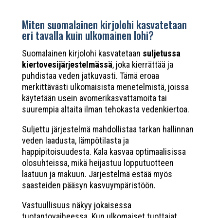
Miten suomalainen kirjolohi kasvatetaan
eri tavalla kuin ulkomainen lohi?
Suomalainen kirjolohi kasvatetaan
suljetussa
kiertovesijärjestelmässä
, joka kierrättää ja
puhdistaa veden jatkuvasti. Tämä eroaa
merkittävästi ulkomaisista menetelmistä, joissa
käytetään usein avomerikasvattamoita tai
suurempia altaita ilman tehokasta vedenkiertoa.
Suljettu järjestelmä mahdollistaa tarkan hallinnan
veden laadusta, lämpötilasta ja
happipitoisuudesta. Kala kasvaa optimaalisissa
olosuhteissa, mikä heijastuu lopputuotteen
laatuun ja makuun. Järjestelmä estää myös
saasteiden pääsyn kasvuympäristöön.
Vastuullisuus näkyy jokaisessa
tuotantovaiheessa. Kun ulkomaiset tuottajat