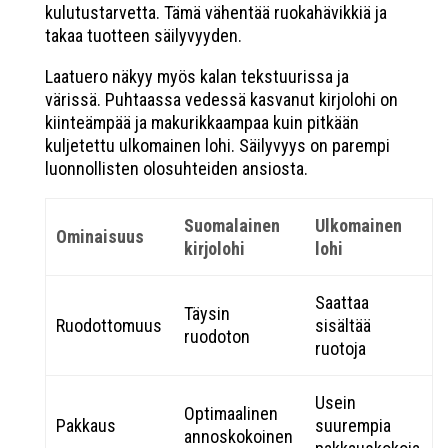
kulutustarvetta. Tämä vähentää ruokahävikkiä ja
takaa tuotteen säilyvyyden.
Laatuero näkyy myös kalan tekstuurissa ja
värissä. Puhtaassa vedessä kasvanut kirjolohi on
kiinteämpää ja makurikkaampaa kuin pitkään
kuljetettu ulkomainen lohi. Säilyvyys on parempi
luonnollisten olosuhteiden ansiosta.
Suomalainen
Ulkomainen
Ominaisuus
kirjolohi
lohi
Saattaa
Täysin
Ruodottomuus
sisältää
ruodoton
ruotoja
Usein
Optimaalinen
Pakkaus
suurempia
annoskokoinen