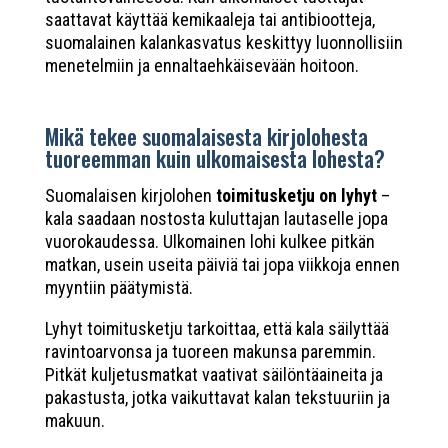
saattavat käyttää kemikaaleja tai antibiootteja,
suomalainen kalankasvatus keskittyy luonnollisiin
menetelmiin ja ennaltaehkäisevään hoitoon.
Mikä tekee suomalaisesta kirjolohesta
tuoreemman kuin ulkomaisesta lohesta?
Suomalaisen kirjolohen
toimitusketju on lyhyt
–
kala saadaan nostosta kuluttajan lautaselle jopa
vuorokaudessa. Ulkomainen lohi kulkee pitkän
matkan, usein useita päiviä tai jopa viikkoja ennen
myyntiin päätymistä.
Lyhyt toimitusketju tarkoittaa, että kala säilyttää
ravintoarvonsa ja tuoreen makunsa paremmin.
Pitkät kuljetusmatkat vaativat säilöntäaineita ja
pakastusta, jotka vaikuttavat kalan tekstuuriin ja
makuun.