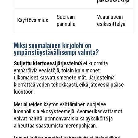
pakkauskokoja
Suoraan
Vaatii usein
Käyttövalmius
pannulle
esikäsittelyä
Miksi suomalainen kirjolohi on
ympäristöystävällisempi valinta?
Suljettu kiertovesijärjestelmä
ei kuormita
ympäröiviä vesistöjä, toisin kuin monet
ulkomaiset kasvatusmenetelmät. Järjestelmä
kierrättää veden tehokkaasti, eikä jätevesiä pääse
luontoon.
Merialueiden käytön välttäminen suojelee
luonnollisia ekosysteemejä. Avomerikasvattamot
voivat häiritä luonnonvaraisia kalayksiköitä ja
aiheuttaa saastumista merenpohjaan.