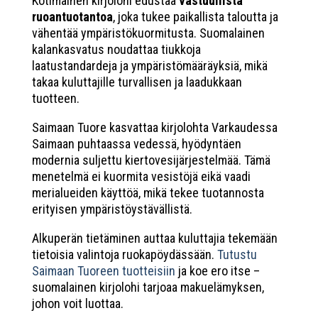
Kotimainen kirjolohi edustaa
vastuullista
ruoantuotantoa
, joka tukee paikallista taloutta ja
vähentää ympäristökuormitusta. Suomalainen
kalankasvatus noudattaa tiukkoja
laatustandardeja ja ympäristömääräyksiä, mikä
takaa kuluttajille turvallisen ja laadukkaan
tuotteen.
Saimaan Tuore kasvattaa kirjolohta Varkaudessa
Saimaan puhtaassa vedessä, hyödyntäen
modernia suljettu kiertovesijärjestelmää. Tämä
menetelmä ei kuormita vesistöjä eikä vaadi
merialueiden käyttöä, mikä tekee tuotannosta
erityisen ympäristöystävällistä.
Alkuperän tietäminen auttaa kuluttajia tekemään
tietoisia valintoja ruokapöydässään.
Tutustu
Saimaan Tuoreen tuotteisiin
ja koe ero itse –
suomalainen kirjolohi tarjoaa makuelämyksen,
johon voit luottaa.