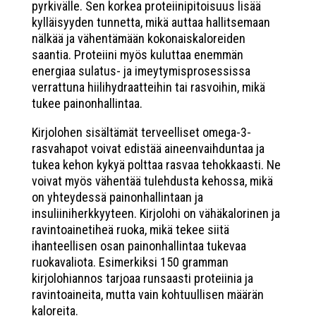
pyrkivälle. Sen korkea proteiinipitoisuus lisää
kylläisyyden tunnetta, mikä auttaa hallitsemaan
nälkää ja vähentämään kokonaiskaloreiden
saantia. Proteiini myös kuluttaa enemmän
energiaa sulatus- ja imeytymisprosessissa
verrattuna hiilihydraatteihin tai rasvoihin, mikä
tukee painonhallintaa.
Kirjolohen sisältämät terveelliset omega-3-
rasvahapot voivat edistää aineenvaihduntaa ja
tukea kehon kykyä polttaa rasvaa tehokkaasti. Ne
voivat myös vähentää tulehdusta kehossa, mikä
on yhteydessä painonhallintaan ja
insuliiniherkkyyteen. Kirjolohi on vähäkalorinen ja
ravintoainetiheä ruoka, mikä tekee siitä
ihanteellisen osan painonhallintaa tukevaa
ruokavaliota. Esimerkiksi 150 gramman
kirjolohiannos tarjoaa runsaasti proteiinia ja
ravintoaineita, mutta vain kohtuullisen määrän
kaloreita.