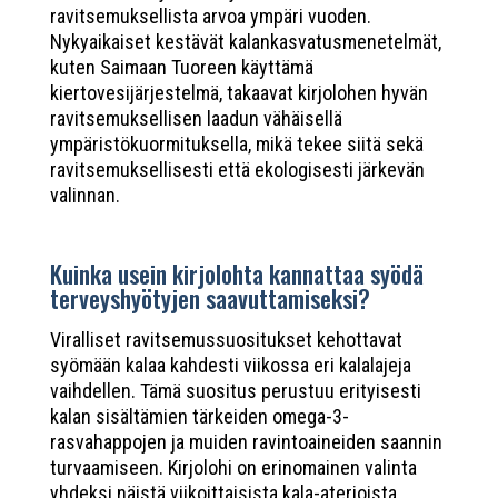
ravitsemuksellista arvoa ympäri vuoden.
Nykyaikaiset kestävät kalankasvatusmenetelmät,
kuten Saimaan Tuoreen käyttämä
kiertovesijärjestelmä, takaavat kirjolohen hyvän
ravitsemuksellisen laadun vähäisellä
ympäristökuormituksella, mikä tekee siitä sekä
ravitsemuksellisesti että ekologisesti järkevän
valinnan.
Kuinka usein kirjolohta kannattaa syödä
terveyshyötyjen saavuttamiseksi?
Viralliset ravitsemussuositukset kehottavat
syömään kalaa kahdesti viikossa eri kalalajeja
vaihdellen. Tämä suositus perustuu erityisesti
kalan sisältämien tärkeiden omega-3-
rasvahappojen ja muiden ravintoaineiden saannin
turvaamiseen. Kirjolohi on erinomainen valinta
yhdeksi näistä viikoittaisista kala-aterioista.