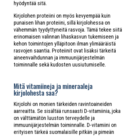
hyödyntää sitä.
Kirjolohen proteiini on myös kevyempää kuin
punaisen lihan proteiini, sillä kirjolohessa on
vähemmän tyydyttyneitä rasvoja. Tämä tekee siitä
erinomaisen valinnan lihaskasvun tukemiseen ja
kehon toimintojen ylläpitoon ilman ylimääräistä
rasvojen saantia. Proteiinit ovat lisäksi tärkeitä
aineenvaihdunnan ja immuunijärjestelmän
toiminnalle sekä kudosten uusiutumiselle.
Mitä vitamiineja ja mineraaleja
kirjolohesta saa?
Kirjolohi on monien tärkeiden ravintoaineiden
aarreaitta. Se sisältää runsaasti D-vitamiinia, joka
on välttämätön luuston terveydelle ja
immuunijärjestelmän toiminnalle. D-vitamiini on
erityisen tärkeä suomalaisille pitkän ja pimeän