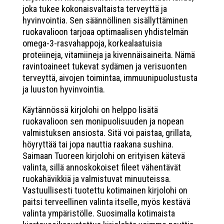
joka tukee kokonaisvaltaista terveyttä ja
hyvinvointia. Sen säännöllinen sisällyttäminen
ruokavalioon tarjoaa optimaalisen yhdistelmän
omega-3-rasvahappoja, korkealaatuisia
proteiineja, vitamiineja ja kivennäisaineita. Nämä
ravintoaineet tukevat sydämen ja verisuonten
terveyttä, aivojen toimintaa, immuunipuolustusta
ja luuston hyvinvointia.
Käytännössä kirjolohi on helppo lisätä
ruokavalioon sen monipuolisuuden ja nopean
valmistuksen ansiosta. Sitä voi paistaa, grillata,
höyryttää tai jopa nauttia raakana sushina.
Saimaan Tuoreen kirjolohi on erityisen kätevä
valinta, sillä annoskokoiset fileet vähentävät
ruokahävikkiä ja valmistuvat minuuteissa.
Vastuullisesti tuotettu kotimainen kirjolohi on
paitsi terveellinen valinta itselle, myös kestävä
valinta ympäristölle. Suosimalla kotimaista