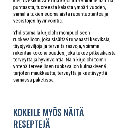
kiertovesikasvatettua kirjolohta voimme nauttia
puhtaasta, tuoreesta kalasta ympäri vuoden,
samalla tukien suomalaista ruoantuotantoa ja
vesistöjen hyvinvointia.
Yhdistämällä kirjolohi monipuoliseen
ruokavalioon, joka sisältää runsaasti kasviksia,
täysjyväviljoja ja terveitä rasvoja, voimme
rakentaa kokonaisuuden, joka tukee pitkäaikaista
terveyttä ja hyvinvointia. Näin kirjolohi toimii
yhtenä terveellisen ruokavalion kulmakivenä
tarjoten maukkautta, terveyttä ja kestävyyttä
samassa paketissa.
KOKEILE MYÖS NÄITÄ
RESEPTEJÄ