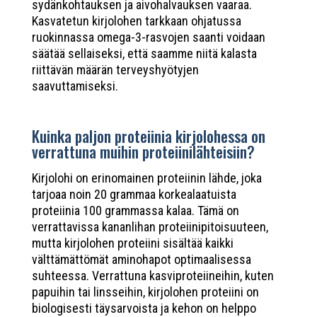
sydänkohtauksen ja aivohalvauksen vaaraa.
Kasvatetun kirjolohen tarkkaan ohjatussa
ruokinnassa omega-3-rasvojen saanti voidaan
säätää sellaiseksi, että saamme niitä kalasta
riittävän määrän terveyshyötyjen
saavuttamiseksi.
Kuinka paljon proteiinia kirjolohessa on
verrattuna muihin proteiinilähteisiin?
Kirjolohi on erinomainen proteiinin lähde, joka
tarjoaa noin 20 grammaa korkealaatuista
proteiinia 100 grammassa kalaa. Tämä on
verrattavissa kananlihan proteiinipitoisuuteen,
mutta kirjolohen proteiini sisältää kaikki
välttämättömät aminohapot optimaalisessa
suhteessa. Verrattuna kasviproteiineihin, kuten
papuihin tai linsseihin, kirjolohen proteiini on
biologisesti täysarvoista ja kehon on helppo