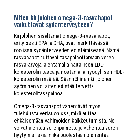
Miten kirjolohen omega-3-rasvahapot
vaikuttavat sydänterveyteen?
Kirjolohen sisältämät omega-3-rasvahapot,
erityisesti EPA ja DHA, ovat merkittävässä
roolissa sydänterveyden edistämisessä. Nämä
rasvahapot auttavat tasapainottamaan veren
rasva-arvoja, alentamalla haitallisen LDL-
kolesterolin tasoa ja nostamalla hyödyllisen HDL-
kolesterolin määrää. Säännöllinen kirjolohen
syöminen voi siten edistää tervettä
kolesterolitasapainoa.
Omega-3-rasvahapot vähentävät myös
tulehdusta verisuonissa, mikä auttaa
ehkäisemään valtimoiden kalkkeutumista. Ne
voivat alentaa verenpainetta ja vähentää veren
hyytymisriskiä, mikä puolestaan pienentää