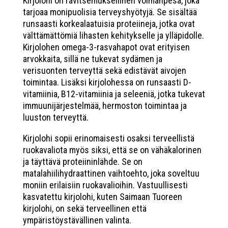
Kirjolohi on ravitsemuksellinen voimanpesä, joka
tarjoaa monipuolisia terveyshyötyjä. Se sisältää
runsaasti korkealaatuisia proteiineja, jotka ovat
välttämättömiä lihasten kehitykselle ja ylläpidolle.
Kirjolohen omega-3-rasvahapot ovat erityisen
arvokkaita, sillä ne tukevat sydämen ja
verisuonten terveyttä sekä edistävät aivojen
toimintaa. Lisäksi kirjolohessa on runsaasti D-
vitamiinia, B12-vitamiinia ja seleeniä, jotka tukevat
immuunijärjestelmää, hermoston toimintaa ja
luuston terveyttä.
Kirjolohi sopii erinomaisesti osaksi terveellistä
ruokavaliota myös siksi, että se on vähäkalorinen
ja täyttävä proteiininlähde. Se on
matalahiilihydraattinen vaihtoehto, joka soveltuu
moniin erilaisiin ruokavalioihin. Vastuullisesti
kasvatettu kirjolohi, kuten Saimaan Tuoreen
kirjolohi, on sekä terveellinen että
ympäristöystävällinen valinta.