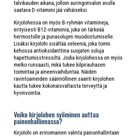
talvikauden aikana, jolloin auringonvalon avulla
saatava D-vitamiini jää vähäiseksi.
Kirjolohessa on myös B-ryhmän vitamiineja,
erityisesti B12-vitamiinia, joka on tärkeää
hermostolle ja punasolujen muodostumiselle.
Lisäksi kirjolohi sisältää seleeniä, joka toimii
kehossa antioksidanttina suojaten soluja
hapettumisstressiltä. Jodia kirjolohessa on myös
melko runsaasti, mikä tukee kilpirauhasen
toimintaa ja aineenvaihduntaa. Näiden
ravintoaineiden säännöllinen saanti kirjolohen
kautta tukee kokonaisvaltaista terveyttä ja
hyvinvointia.
Voiko kirjolohen syöminen auttaa
painonhallinnassa?
Kirjolohi on erinomainen valinta painonhallintaan