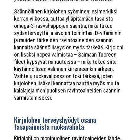
Säännöllinen kirjolohen syöminen, esimerkiksi
kerran viikossa, auttaa ylläpitämään tasaista
omega-3-rasvahappojen saantia, mikä tukee
sydänterveyttä ja aivojen toimintaa. D-vitamiinin
ja muiden tärkeiden ravintoaineiden saannin
kannalta säännöllisyys on myös tärkeää. Kirjolohi
on lisäksi nopea valmistaa – Saimaan Tuoreen
fileet kypsyvät minuuteissa – mikä tekee siitä
käytännöllisen valinnan kiireiseenkin arkeen.
Vaihtelu ruokavaliossa on toki tärkeää, joten
kirjolohen lisäksi kannattaa nauttia myös muita
kalalajeja monipuolisen ravintoaineiden saannin
varmistamiseksi.
Kirjolohen terveyshyödyt osana
tasapainoista ruokavaliota
Kirjolohi on monipuolinen ravintoaineiden lähde,