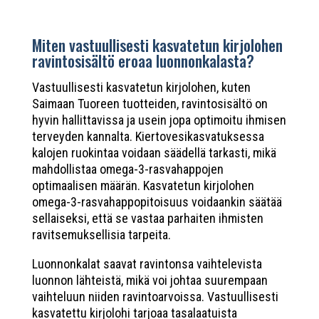
Miten vastuullisesti kasvatetun kirjolohen
ravintosisältö eroaa luonnonkalasta?
Vastuullisesti kasvatetun kirjolohen, kuten
Saimaan Tuoreen tuotteiden, ravintosisältö on
hyvin hallittavissa ja usein jopa optimoitu ihmisen
terveyden kannalta. Kiertovesikasvatuksessa
kalojen ruokintaa voidaan säädellä tarkasti, mikä
mahdollistaa omega-3-rasvahappojen
optimaalisen määrän. Kasvatetun kirjolohen
omega-3-rasvahappopitoisuus voidaankin säätää
sellaiseksi, että se vastaa parhaiten ihmisten
ravitsemuksellisia tarpeita.
Luonnonkalat saavat ravintonsa vaihtelevista
luonnon lähteistä, mikä voi johtaa suurempaan
vaihteluun niiden ravintoarvoissa. Vastuullisesti
kasvatettu kirjolohi tarjoaa tasalaatuista