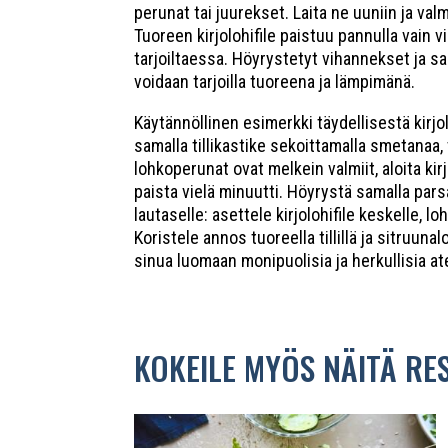
perunat tai juurekset. Laita ne uuniin ja val
Tuoreen kirjolohifile paistuu pannulla vain
tarjoiltaessa. Höyrystetyt vihannekset ja sal
voidaan tarjoilla tuoreena ja lämpimänä.
Käytännöllinen esimerkki täydellisestä kirj
samalla tillikastike sekoittamalla smetanaa, 
lohkoperunat ovat melkein valmiit, aloita kir
paista vielä minuutti. Höyrystä samalla par
lautaselle: asettele kirjolohifile keskelle, l
Koristele annos tuoreella tillillä ja sitruunal
sinua luomaan monipuolisia ja herkullisia at
KOKEILE MYÖS NÄITÄ RE