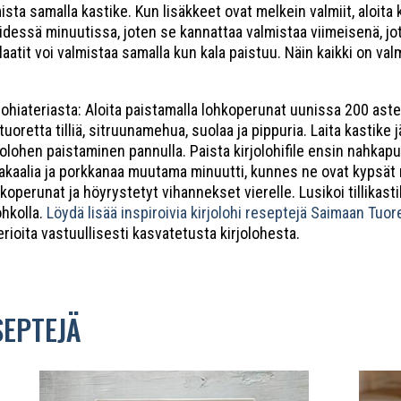
mista samalla kastike. Kun lisäkkeet ovat melkein valmiit, aloit
 viidessä minuutissa, joten se kannattaa valmistaa viimeisenä, 
aatit voi valmistaa samalla kun kala paistuu. Näin kaikki on val
olohiateriasta: Aloita paistamalla lohkoperunat uunissa 200 ast
tuoretta tilliä, sitruunamehua, suolaa ja pippuria. Laita kastik
jolohen paistaminen pannulla. Paista kirjolohifile ensin nahkapu
sakaalia ja porkkanaa muutama minuutti, kunnes ne ovat kypsät 
ohkoperunat ja höyrystetyt vihannekset vierelle. Lusikoi tillikasti
ohkolla.
Löydä lisää inspiroivia kirjolohi reseptejä Saimaan Tuor
erioita vastuullisesti kasvatetusta kirjolohesta.
SEPTEJÄ