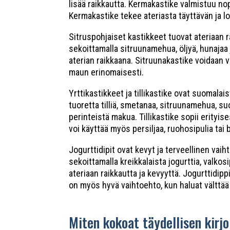
lisää raikkautta. Kermakastike valmistuu nope
Kermakastike tekee ateriasta täyttävän ja 
Sitruspohjaiset kastikkeet tuovat ateriaan r
sekoittamalla sitruunamehua, öljyä, hunajaa j
aterian raikkaana. Sitruunakastike voidaan v
maun erinomaisesti.
Yrttikastikkeet ja tillikastike ovat suomalai
tuoretta tilliä, smetanaa, sitruunamehua, su
perinteistä makua. Tillikastike sopii erityi
voi käyttää myös persiljaa, ruohosipulia tai ba
Jogurttidipit ovat kevyt ja terveellinen vaiht
sekoittamalla kreikkalaista jogurttia, valkos
ateriaan raikkautta ja kevyyttä. Jogurttidipp
on myös hyvä vaihtoehto, kun haluat välttää
Miten kokoat täydellisen kirjo