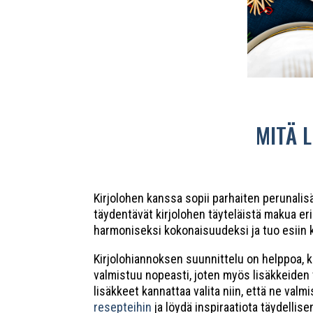
MITÄ 
Kirjolohen kanssa sopii parhaiten perunalisä
täydentävät kirjolohen täyteläistä makua eri
harmoniseksi kokonaisuudeksi ja tuo esiin 
Kirjolohiannoksen suunnittelu on helppoa, ku
valmistuu nopeasti, joten myös lisäkkeiden tu
lisäkkeet kannattaa valita niin, että ne val
resepteihin
ja löydä inspiraatiota täydellis