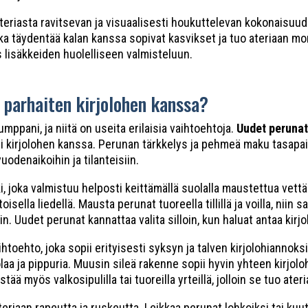
ateriasta ravitsevan ja visuaalisesti houkuttelevan kokonaisuu
a täydentää kalan kanssa sopivat kasvikset ja tuo ateriaan mon
s lisäkkeiden huolelliseen valmisteluun.
 parhaiten kirjolohen kanssa?
mppani, ja niitä on useita erilaisia vaihtoehtoja.
Uudet perunat
i kirjolohen kanssa. Perunan tärkkelys ja pehmeä maku tasapain
vuodenaikoihin ja tilanteisiin.
 joka valmistuu helposti keittämällä suolalla maustettua vettä. 
ella liedellä. Mausta perunat tuoreella tillillä ja voilla, niin sa
in. Uudet perunat kannattaa valita silloin, kun haluat antaa kirj
oehto, joka sopii erityisesti syksyn ja talven kirjolohiannoksi
laa ja pippuria. Muusin sileä rakenne sopii hyvin yhteen kirjol
ä myös valkosipulilla tai tuoreilla yrteillä, jolloin se tuo ater
riaan rapeutta ja ruskeutta. Leikkaa perunat lohkoiksi tai kuuti