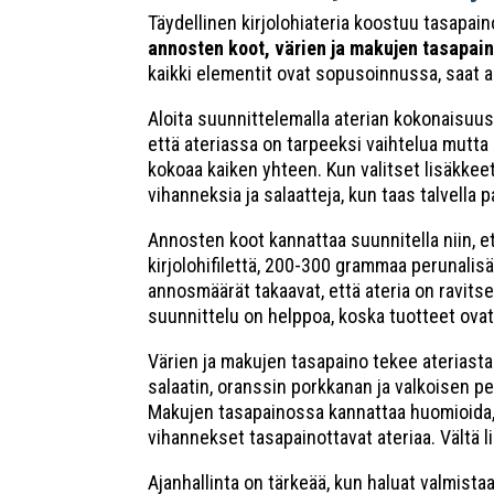
Täydellinen kirjolohiateria koostuu tasapain
annosten koot, värien ja makujen tasapain
kaikki elementit ovat sopusoinnussa, saat ai
Aloita suunnittelemalla aterian kokonaisuus.
että ateriassa on tarpeeksi vaihtelua mutta e
kokoaa kaiken yhteen. Kun valitset lisäkkeet
vihanneksia ja salaatteja, kun taas talvella
Annosten koot kannattaa suunnitella niin, 
kirjolohifilettä, 200-300 grammaa perunalisä
annosmäärät takaavat, että ateria on ravitse
suunnittelu on helppoa, koska tuotteet ovat
Värien ja makujen tasapaino tekee ateriasta
salaatin, oranssin porkkanan ja valkoisen per
Makujen tasapainossa kannattaa huomioida, et
vihannekset tasapainottavat ateriaa. Vältä l
Ajanhallinta on tärkeää, kun haluat valmistaa