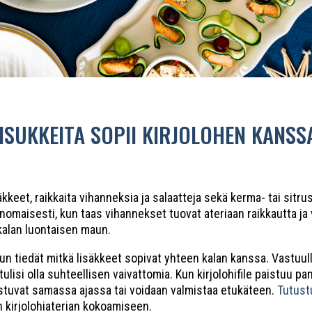
LISUKKEITA SOPII KIRJOLOHEN KANSS
kkeet, raikkaita vihanneksia ja salaatteja sekä kerma- tai sitr
nomaisesti, kun taas vihannekset tuovat ateriaan raikkautta ja 
kalan luontaisen maun.
n tiedät mitkä lisäkkeet sopivat yhteen kalan kanssa. Vastuulli
lisi olla suhteellisen vaivattomia. Kun kirjolohifile paistuu pa
mistuvat samassa ajassa tai voidaan valmistaa etukäteen.
Tutust
en kirjolohiaterian kokoamiseen.