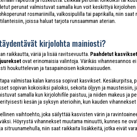
tut perunat valmistuvat samalla kun voit keskittyä kirjolohen 
koperunat rosmariinilla, valkosipulilla tai paprikalla, niin saat 
tilanteisiin, joissa haluat tarjota runsaamman aterian.
 täydentävät kirjolohta mainiosti?
an raikkautta, väriä ja lisää ravitsevuutta.
Paahdetut kasvikset
 juurekset
ovat erinomaisia valintoja. Värikäs vihannesannos ei
sti houkuttelevan ja tasapainoisen kokonaisuuden.
apa valmistaa kalan kanssa sopivat kasvikset. Kesäkurpitsa, pap
kset sopivan kokoisiksi paloiksi, sekoita öljyyn ja mausteisiin
istuvat samalla kun kirjolohifile paistuu, ja niiden makeus ja
 erityisesti kesän ja syksyn aterioihin, kun kauden vihannekset
linen vaihtoehto, joka säilyttää kasvisten värin ja ravintoainee
äväksi. Höyrystä vihannekset muutama minuutti, kunnes ne ovat
ja sitruunamehulla, niin saat raikkaita lisäkkeitä, jotka eivät va