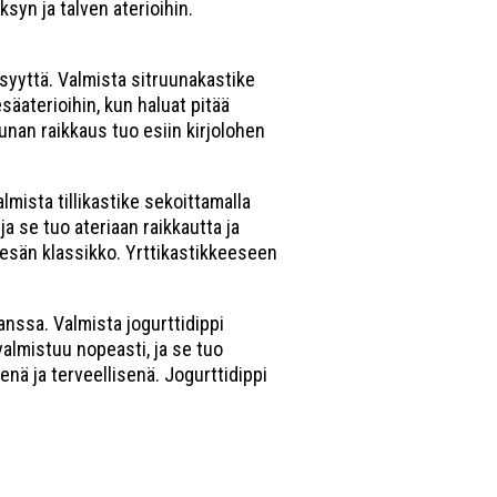
ksyn ja talven aterioihin.
isyyttä. Valmista sitruunakastike
esäaterioihin, kun haluat pitää
uunan raikkaus tuo esiin kirjolohen
lmista tillikastike sekoittamalla
a se tuo ateriaan raikkautta ja
 kesän klassikko. Yrttikastikkeeseen
kanssa. Valmista jogurttidippi
 valmistuu nopeasti, ja se tuo
yenä ja terveellisenä. Jogurttidippi