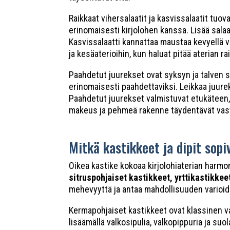
Raikkaat vihersalaatit ja kasvissalaatit tuova
erinomaisesti kirjolohen kanssa. Lisää salaa
Kasvissalaatti kannattaa maustaa kevyellä vi
ja kesäaterioihin, kun haluat pitää aterian ra
Paahdetut juurekset ovat syksyn ja talven su
erinomaisesti paahdettaviksi. Leikkaa juurek
Paahdetut juurekset valmistuvat etukäteen, 
makeus ja pehmeä rakenne täydentävät vastu
Mitkä kastikkeet ja dipit sopi
Oikea kastike kokoaa kirjolohiaterian harmo
sitruspohjaiset kastikkeet, yrttikastikkeet,
mehevyyttä ja antaa mahdollisuuden varioida
Kermapohjaiset kastikkeet ovat klassinen v
lisäämällä valkosipulia, valkopippuria ja suo