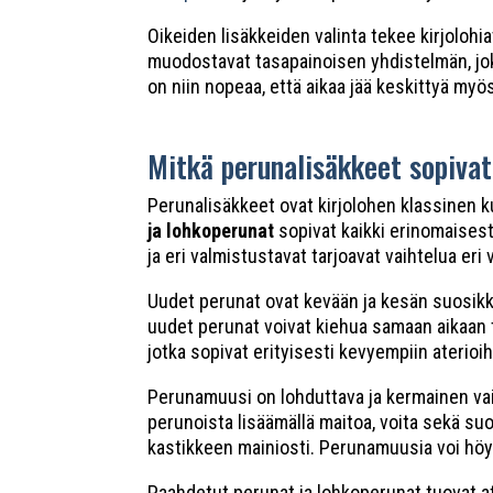
Oikeiden lisäkkeiden valinta tekee kirjolohi
muodostavat tasapainoisen yhdistelmän, jok
on niin nopeaa, että aikaa jää keskittyä myö
Mitkä perunalisäkkeet sopivat
Perunalisäkkeet ovat kirjolohen klassinen ku
ja lohkoperunat
sopivat kaikki erinomaisest
ja eri valmistustavat tarjoavat vaihtelua eri 
Uudet perunat ovat kevään ja kesän suosikki,
uudet perunat voivat kiehua samaan aikaan tois
jotka sopivat erityisesti kevyempiin aterioih
Perunamuusi on lohduttava ja kermainen vaiht
perunoista lisäämällä maitoa, voita sekä suo
kastikkeen mainiosti. Perunamuusia voi höystä
Paahdetut perunat ja lohkoperunat tuovat ate