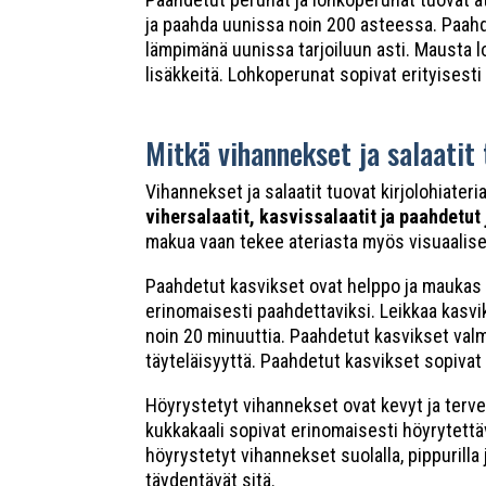
ja paahda uunissa noin 200 asteessa. Paahde
lämpimänä uunissa tarjoiluun asti. Mausta loh
lisäkkeitä. Lohkoperunat sopivat erityisesti 
Mitkä vihannekset ja salaatit
Vihannekset ja salaatit tuovat kirjolohiateria
vihersalaatit, kasvissalaatit ja paahdetut
makua vaan tekee ateriasta myös visuaalise
Paahdetut kasvikset ovat helppo ja maukas t
erinomaisesti paahdettaviksi. Leikkaa kasvi
noin 20 minuuttia. Paahdetut kasvikset valm
täyteläisyyttä. Paahdetut kasvikset sopivat
Höyrystetyt vihannekset ovat kevyt ja terveel
kukkakaali sopivat erinomaisesti höyrytett
höyrystetyt vihannekset suolalla, pippurilla 
täydentävät sitä.