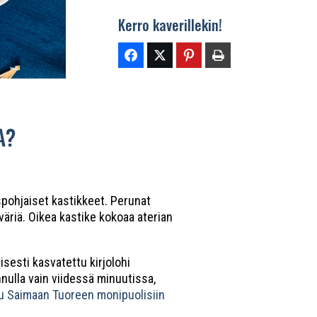
Kerro kaverillekin!
A?
uspohjaiset kastikkeet. Perunat
väriä. Oikea kastike kokoaa aterian
sesti kasvatettu kirjolohi
nnulla vain viidessä minuutissa,
u Saimaan Tuoreen monipuolisiin