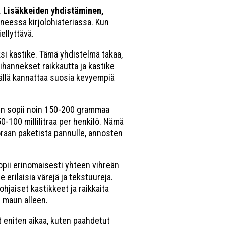
.
Lisäkkeiden yhdistäminen,
uneessa kirjolohiateriassa. Kun
ellyttävä.
ksi kastike. Tämä yhdistelmä takaa,
vihannekset raikkautta ja kastike
sällä kannattaa suosia kevyempiä
een sopii noin 150-200 grammaa
0-100 millilitraa per henkilö. Nämä
uoraan paketista pannulle, annosten
opii erinomaisesti yhteen vihreän
 erilaisia värejä ja tekstuureja.
hjaiset kastikkeet ja raikkaita
n maun alleen.
ät eniten aikaa, kuten paahdetut