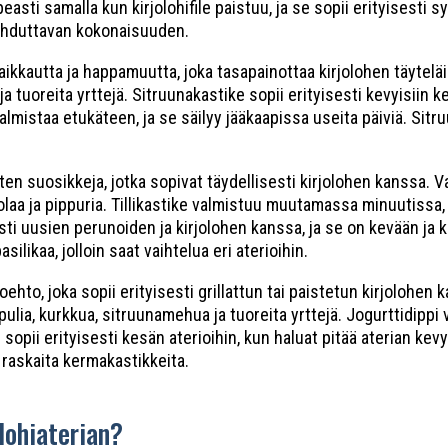
asti samalla kun kirjolohifile paistuu, ja se sopii erityisesti sy
lohduttavan kokonaisuuden.
aikkautta ja happamuutta, joka tasapainottaa kirjolohen täytelä
a tuoreita yrttejä. Sitruunakastike sopii erityisesti kevyisiin k
almistaa etukäteen, ja se säilyy jääkaapissa useita päiviä. Sitr
sten suosikkeja, jotka sopivat täydellisesti kirjolohen kanssa. Va
olaa ja pippuria. Tillikastike valmistuu muutamassa minuutissa, j
sesti uusien perunoiden ja kirjolohen kanssa, ja se on kevään ja
silikaa, jolloin saat vaihtelua eri aterioihin.
oehto, joka sopii erityisesti grillattun tai paistetun kirjolohen 
ipulia, kurkkua, sitruunamehua ja tuoreita yrttejä. Jogurttidippi
i sopii erityisesti kesän aterioihin, kun haluat pitää aterian kev
 raskaita kermakastikkeita.
lohiaterian?