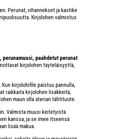
den. Perunat, vihannekset ja kastike
ipuolisuutta. Kirjolohen valmistus
, perunamuusi, paahdetut perunat
ottavat kirjolohen täyteläisyyttä,
Kun kirjolohifile paistuu pannulla,
at raikkaita kirjolohen lisäkkeitä,
olohen maun olla aterian tähtituote.
in. Valmista muusi keitetyistä
ohen kanssa, ja se imee itseensä
iaan lisää makua.
oiksi, sekoita öljyyn ja mausteisiin,