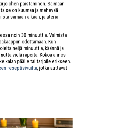
a kirjolohen paistaminen. Saimaan
jotta se on kuumaa ja mehevää
mista samaan aikaan, ja ateria
eessa noin 30 minuuttia. Valmista
e jääkaappiin odottamaan. Kun
olelta neljä minuuttia, käännä ja
mutta vielä rapeita. Kokoa annos
ke kalan päälle tai tarjoile erikseen.
een reseptisivuilta
, jotka auttavat