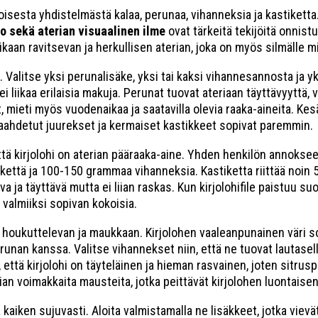
oisesta yhdistelmästä kalaa, perunaa, vihanneksia ja kastiketta
o sekä aterian visuaalinen ilme
ovat tärkeitä tekijöitä onnist
kaan ravitsevan ja herkullisen aterian, joka on myös silmälle mi
 Valitse yksi perunalisäke, yksi tai kaksi vihannesannosta ja y
i liikaa erilaisia makuja. Perunat tuovat ateriaan täyttävyyttä, 
, mieti myös vuodenaikaa ja saatavilla olevia raaka-aineita. Ke
 paahdetut juurekset ja kermaiset kastikkeet sopivat paremmin.
että kirjolohi on aterian pääraaka-aine. Yhden henkilön annoks
kettä ja 100-150 grammaa vihanneksia. Kastiketta riittää noin 5
va ja täyttävä mutta ei liian raskas. Kun kirjolohifile paistuu s
 valmiiksi sopivan kokoisia.
 houkuttelevan ja maukkaan. Kirjolohen vaaleanpunainen väri s
unan kanssa. Valitse vihannekset niin, että ne tuovat lautaselle
tä kirjolohi on täyteläinen ja hieman rasvainen, joten sitruspo
iian voimakkaita mausteita, jotka peittävät kirjolohen luontaise
 kaiken sujuvasti. Aloita valmistamalla ne lisäkkeet, jotka viev