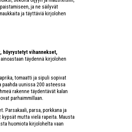
paistamiseen, ja ne säilyvät
maukkaita ja täyttäviä kirjolohen
, höyrystetyt vihannekset,
 ainoastaan täydennä kirjolohen
rika, tomaatti ja sipuli sopivat
, ja paahda uunissa 200 asteessa
 pehmeä rakenne täydentävät kalan
 ovat parhaimmillaan.
t. Parsakaali, parsa, porkkana ja
 kypsät mutta vielä rapeita. Mausta
rasta huomiota kirjolohelta vaan