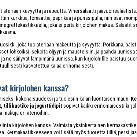
t ateriaan kevyyttä ja rapeutta. Vihersalaatti jäävuorisalaatista,
ttiin kurkkua, tomaattia, paprikaa ja punasipulia, niin saat moni
negrettekastikkeella, joka ei peitä kirjolohen makua. Salaatit so
ikkaana.
osikki, joka tuo ateriaan makeutta ja syvyyttä. Porkkana, palst
set lohkoiksi, sekoita öljyyn ja mausteisiin, ja paahda uuniss
ja ne säilyvät lämpimänä uunissa, kun kirjolohifile paistuu su
ullisesti kasvatettua kalaa erinomaisesti.
vat kirjolohen kanssa?
niseksi kokonaisuudeksi ja tuo esiin kalan luontaisen maun.
Ke
 tillikastike ja jogurttidipit
sopivat kaikki erinomaisesti kirjo
 makuja eri aterioihin.
alinta kirjolohen kanssa. Valmista yksinkertainen kermakastik
laa. Kermakastikkeeseen voi lisätä myös tuoretta tilliä, persilja