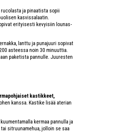
 rucolasta ja pinaatista sopii
puolisen kasvissalaatin.
pivat erityisesti kevyisiin lounas-
ernakka, lanttu ja punajuuri sopivat
a 200 asteessa noin 30 minuuttia.
oraan paketista pannulle. Juuresten
rmapohjaiset kastikkeet,
lohen kanssa. Kastike lisää aterian
e kuumentamalla kermaa pannulla ja
a tai sitruunamehua, jolloin se saa