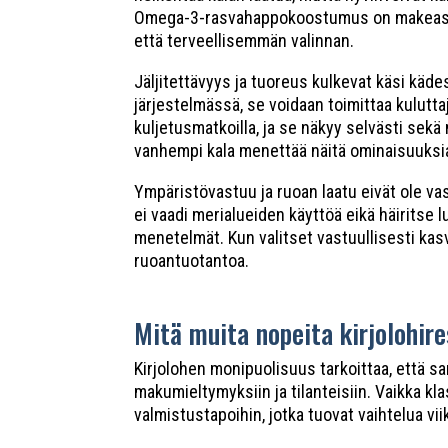
Omega-3-rasvahappokoostumus on makeassa v
että terveellisemmän valinnan.
Jäljitettävyys ja tuoreus kulkevat käsi käd
järjestelmässä, se voidaan toimittaa kulut
kuljetusmatkoilla, ja se näkyy selvästi sek
vanhempi kala menettää näitä ominaisuuksia
Ympäristövastuu ja ruoan laatu eivät ole vas
ei vaadi merialueiden käyttöä eikä häirits
menetelmät. Kun valitset vastuullisesti kas
ruoantuotantoa.
Mitä muita nopeita kirjolohire
Kirjolohen monipuolisuus tarkoittaa, että sa
makumieltymyksiin ja tilanteisiin. Vaikka k
valmistustapoihin, jotka tuovat vaihtelua v