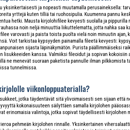
u yksinkertaisesti ja nopeasti muutamalla perusaineksella: tarv
oreita yrttejä kuten tilliä tai ruohosipulia. Kuumenna pannu kesk
entua hetki. Mausta kirjolohifilee kevyesti suolalla ja pippurill
 rauhassa noin neljä minuuttia liikuttelematta, jotta nahka saa k
ilee varovasti ja paista toista puolta vielä noin minuutin ajan, k
sä. Voit tarkistaa kypsyyden painamalla fileetä kevyesti: kyp
leanpunaisen sijasta läpinäkymätön. Purista päällimmäiseksi ra
ien lisukkeeiden kanssa. Valmiiksi fileoidut ja sopivan kokoisiin 
illä ne menevät suoraan paketista pannulle ilman pilkkomista t
oissa tunnelmissa.
irjololle viikonloppuaterialla?
ukkeet, jotka täydentävät sitä ylivoimaisesti sen sijaan että n
 syvyyttä kokonaisuuteen säilyttäen samalla kirjolohen pääosass
t erinomaisia valintoja, jotka sopivat täydellisesti kirjolohen m
rieroa pehmeän kirjolohen rinnalle. Yksinkertainen vihersalaatti