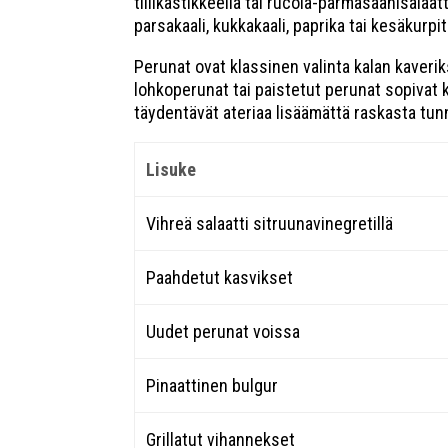
tillikastikkeella tai rucola-parmasaanisalaa
parsakaali, kukkakaali, paprika tai kesäkurpi
Perunat ovat klassinen valinta kalan kaveriks
lohkoperunat tai paistetut perunat sopivat ka
täydentävät ateriaa lisäämättä raskasta tun
Lisuke
Vihreä salaatti sitruunavinegretillä
Paahdetut kasvikset
Uudet perunat voissa
Pinaattinen bulgur
Grillatut vihannekset