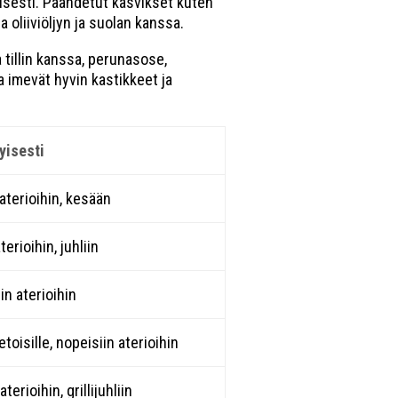
maisesti. Paahdetut kasvikset kuten
 oliiviöljyn ja suolan kanssa.
a tillin kanssa, perunasose,
ka imevät hyvin kastikkeet ja
tyisesti
 aterioihin, kesään
terioihin, juhliin
in aterioihin
toisille, nopeisiin aterioihin
terioihin, grillijuhliin