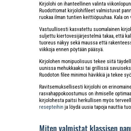
Kirjolohi on ihanteellinen valinta viikonlo
Ruodottomat kirjolohifileet valmistuvat pann
ruokaa ilman tuntien keittiöpuuhaa. Kala on 
Vastuullisesti kasvatettu suomalainen kirjo
suljettu kiertovesijärjestelmä takaa, että 
tuoreus näkyy sekä maussa että rakenteessa,
viikkoja ennen pöytään pääsyä.
Kirjolohen monipuolisuus tekee siitä täydell
uunissa mehukkaaksi tai grillissä savuiseksi,
Ruodoton filee minimoi hävikkiä ja tekee syö
Ravitsemuksellisesti kirjolohi on erinomain
rasvahappokoostumus on ihmiselle optimaalin
kirjolohesta paitsi herkullisen myös terveel
resepteihin
ja löydä uusia tapoja nauttia tu
Miten valmistat klassisen pan