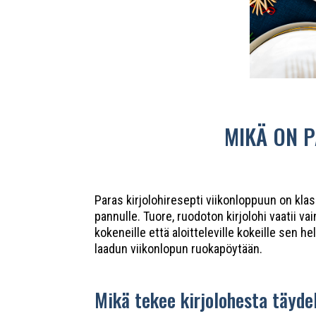
MIKÄ ON P
Paras kirjolohiresepti viikonloppuun on kla
pannulle. Tuore, ruodoton kirjolohi vaatii va
kokeneille että aloitteleville kokeille sen 
laadun viikonlopun ruokapöytään.
Mikä tekee kirjolohesta täydel