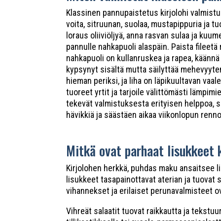
Klassinen pannupaistetus kirjolohi valmistu
voita, sitruunan, suolaa, mustapippuria ja tu
loraus oliiviöljyä, anna rasvan sulaa ja kuum
pannulle nahkapuoli alaspäin. Paista fileetä
nahkapuoli on kullanruskea ja rapea, käännä f
kypsynyt sisältä mutta säilyttää mehevyyten
hieman periksi, ja liha on läpikuultavan vaa
tuoreet yrtit ja tarjoile välittömästi lämpim
tekevät valmistuksesta erityisen helppoa, s
hävikkiä ja säästäen aikaa viikonlopun renn
Mitkä ovat parhaat lisukkeet k
Kirjolohen herkkä, puhdas maku ansaitsee lis
lisukkeet tasapainottavat aterian ja tuovat
vihannekset ja erilaiset perunavalmisteet ova
Vihreät salaatit tuovat raikkautta ja tekstuu