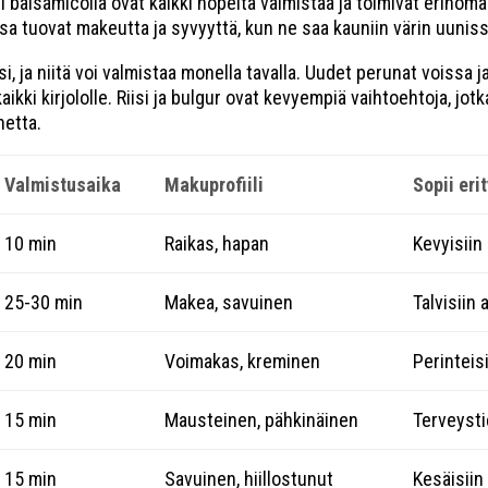
tti balsamicolla ovat kaikki nopeita valmistaa ja toimivat erino
tsa tuovat makeutta ja syvyyttä, kun ne saa kauniin värin uunissa
i, ja niitä voi valmistaa monella tavalla. Uudet perunat voissa j
ikki kirjololle. Riisi ja bulgur ovat kevyempiä vaihtoehtoja, jot
netta.
Valmistusaika
Makuprofiili
Sopii eri
10 min
Raikas, hapan
Kevyisiin
25-30 min
Makea, savuinen
Talvisiin a
20 min
Voimakas, kreminen
Perinteisi
15 min
Mausteinen, pähkinäinen
Terveystie
15 min
Savuinen, hiillostunut
Kesäisiin a