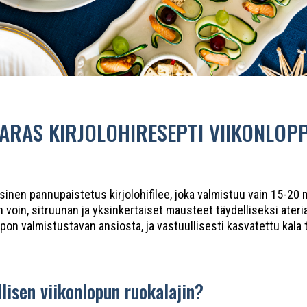
ARAS KIRJOLOHIRESEPTI VIIKONLOP
ssinen pannupaistetus kirjolohifilee, joka valmistuu vain 15-20
in voin, sitruunan ja yksinkertaiset mausteet täydelliseksi ateri
helpon valmistustavan ansiosta, ja vastuullisesti kasvatettu kal
lisen viikonlopun ruokalajin?