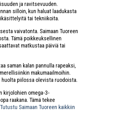
lisuuden ja ravitsevuuden.
innan silloin, kun haluat laadukasta
äsittelyitä tai tekniikoita.
misesta vaivatonta. Saimaan Tuoreen
tosta. Tämä poikkeuksellinen
saattavat matkustaa päiviä tai
staa saman kalan pannulla rapeaksi,
limerellisiinkin makumaailmoihin.
 huolta piilossa olevista ruodoista.
n kirjolohien omega-3-
 jopa raakana. Tämä tekee
.
Tutustu Saimaan Tuoreen kaikkiin