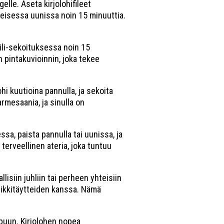
lle. Aseta kirjolohifileet
-asteisessa uunissa noin 15 minuuttia.
ili-sekoituksessa noin 15
n pintakuvioinnin, joka tekee
hi kuutioina pannulla, ja sekoita
armesaania, ja sinulla on
sa, paista pannulla tai uunissa, ja
terveellinen ateria, joka tuntuu
lisiin juhliin tai perheen yhteisiin
osikkitäytteiden kanssa. Nämä
ppuun. Kirjolohen nopea