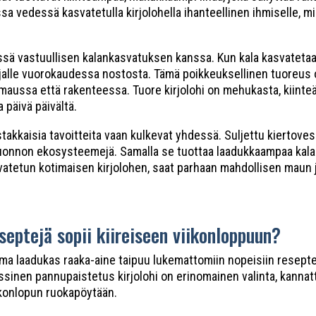
edessä kasvatetulla kirjolohella ihanteellinen ihmiselle, m
essä vastuullisen kalankasvatuksen kanssa. Kun kala kasvatetaa
tajalle vuorokaudessa nostosta. Tämä poikkeuksellinen tuoreus 
ä maussa että rakenteessa. Tuore kirjolohi on mehukasta, kiinte
 päivä päivältä.
takkaisia tavoitteita vaan kulkevat yhdessä. Suljettu kiertoves
e luonnon ekosysteemejä. Samalla se tuottaa laadukkaampaa kala
vatetun kotimaisen kirjolohen, saat parhaan mahdollisen maun 
septejä sopii kiireiseen viikonloppuun?
ma laadukas raaka-aine taipuu lukemattomiin nopeisiin resepteih
lassinen pannupaistetus kirjolohi on erinomainen valinta, kann
iikonlopun ruokapöytään.