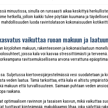
essä minuutissa, sinulla on runsaasti aikaa keskittyä herkullist
viime hetkellä, jolloin kaikki tulee pöytään kuumana ja täydellise
e mahdollisuuden luoda ravintolatason kokonaisuuden kotikeitti
 kasvatus vaikuttaa ruoan makuun ja laatuu
n kirjolohen makuun, rakenteeseen ja kokonaislaatuun monella m
uolosuhteet, joissa kala voi kasvaa stressittömästi ja terveen
korkeampana ravitsemuksellisena arvona verrattuna epäoptima
ssa. Suljetussa kiertovesijärjestelmässä vesi suodatetaan ja ki
sta veden laatua. Tämä tarkoittaa, että kala ei altistu ympäristö
a sekä makuun että turvallisuuteen. Saimaan puhtaan veden ansios
jopa raakana.
t optimaalisen ravinnon ja tasaisen kasvun, mikä vaikuttaa suo
alat tuottavat kiinteämpää, makukkaampi lihaa, joka säilyttää 