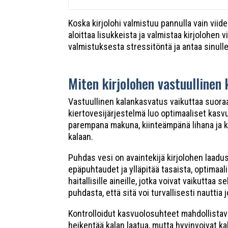
Koska kirjolohi valmistuu pannulla vain viid
aloittaa lisukkeista ja valmistaa kirjolohen 
valmistuksesta stressitöntä ja antaa sinull
Miten kirjolohen vastuullinen
Vastuullinen kalankasvatus vaikuttaa suoraa
kiertovesijärjestelmä luo optimaaliset kasv
parempana makuna, kiinteämpänä lihana ja 
kalaan.
Puhdas vesi on avaintekijä kirjolohen laadu
epäpuhtaudet ja ylläpitää tasaista, optimaali
haitallisille aineille, jotka voivat vaikutta
puhdasta, että sitä voi turvallisesti nauttia 
Kontrolloidut kasvuolosuhteet mahdollistava
heikentää kalan laatua, mutta hyvinvoivat k