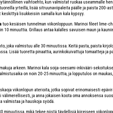
ytännöllinen vaihtoehto, kun valmistat ruokaa useammalle henge
a tuoreilla yrteillä, lisää sitruunaviipaleita päälle ja paista 200
 keskittyä lisukkeisiin samalla kun kala kypsyy.
a
tuo kesäisen tunnelman viikonloppuun. Marinoi fileet lime-ch
oin 10 minuuttia. Grillaus antaa kalalles savuisen maun ja kaunii
o, joka valmistuu alle 30 minuutissa. Keitä pasta, paista kirjolo
sa. Lisää tuoretta pinaattia, aurinkokuivattuja tomaatteja ja p
makuja arkeen. Marinoi kala soija-seesami-inkivääri-sekoitukses
Valmistusaika on noin 20-25 minuuttia, ja lopputulos on maukas, 
aoja viikonlopun aterioita, jotka sopivat erinomaisesti epäviral
 tai välimerellisesti, ja anna jokaisen koota oma annoksensa su
a valmistaa ja hauskoja syödä.
0 minuutissa, mikä tekee niistä täydellisiä kiireiseen viikonlo