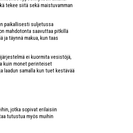
ikä tekee siitä sekä maistuvamman
n paikallisesti suljetussa
on mahdotonta saavuttaa pitkillä
ää ja täynnä makua, kun taas
ijärjestelmä ei kuormita vesistöjä,
a kuin monet perinteiset
ja laadun samalla kun tuet kestävää
in, jotka sopivat erilaisiin
attaa tutustua myös muihin