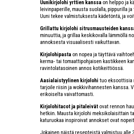
Uunikirjolohi yrttien kanssa
on helppo ja kä
leivinpaperille, mausta suolalla, pippurilla j
Uuni tekee valmistuksesta kädetöntä, ja voit
Grillattu kirjolohi sitrusmausteiden kanss
minuuttia, ja grillaa keskikovalla lämmöllä n
annoksesta visuaalisesti vaikuttavan.
Kirjolohipasta
on nopea ja täyttävä vaihtoeht
kerma- tai tomaattipohjaisen kastikkeen kans
ravintolatasoinen annos kotikeittiössä.
Aasialaistyylinen kirjolohi
tuo eksoottisia 
tarjoile riisin ja wokkivihannesten kanssa. 
erikoiselta vaivattomasti.
Kirjolohitacot ja pitaleivät
ovat rennon hausk
hetkiin. Mausta kirjolohi meksikolaisittain
katuruokaa inspiroivat annokset ovat nopeit
Jokainen näistä resepteistä valmistuu alle 3