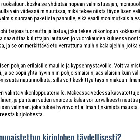
pun ruokailuun, koska se yhdistää nopean valmistusajan, monipuo
ulla vain viidessä minuutissa, mikä tekee niistä täydellisen val
valmis suoraan paketista pannulle, eikä vaadi monimutkaisia esik
lohi tarjoaa tuoreutta ja laatua, joka tekee viikonlopun kokkaa
kala saavuttaa kuluttajan lautasen jo vuorokauden kuluessa nos
 ja se on merkittävä etu verrattuna muihin kalalajeihin, jotka 
isen pohjan erilaisille mauille ja kypsennystavoille. Voit valmi
 ja se sopii yhtä hyvin niin pohjoismaisiin, aasialaisiin kuin vä
misestä nautinnollista, sillä voit keskittyä täysin makuun ilman
en valinta viikonloppuaterialle. Makeassa vedessä kasvatettuje
en, ja puhtaan veden ansiosta kalaa voi turvallisesti nauttia
lisen valinnan, joka tukee hyvinvointia ilman tinkimistä mausta
oreesta kirjolohesta.
nupaistettun kirjolohen täydellisesti?