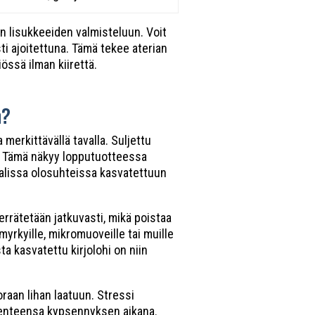
en lisukkeeiden valmisteluun. Voit
sti ajoitettuna. Tämä tekee aterian
össä ilman kiirettä.
n?
erkittävällä tavalla. Suljettu
ä. Tämä näkyy lopputuotteessa
alissa olosuhteissa kasvatettuun
errätetään jatkuvasti, mikä poistaa
myrkyille, mikromuoveille tai muille
ta kasvatettu kirjolohi on niin
raan lihan laatuun. Stressi
rakenteensa kypsennyksen aikana.