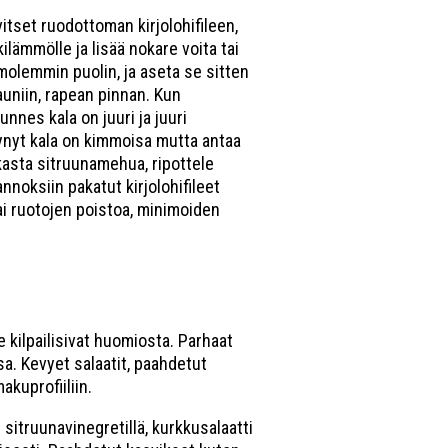
itset ruodottoman kirjolohifileen,
ilämmölle ja lisää nokare voita tai
a molemmin puolin, ja aseta se sitten
auniin, rapean pinnan. Kun
unnes kala on juuri ja juuri
synyt kala on kimmoisa mutta antaa
ikasta sitruunamehua, ripottele
annoksiin pakatut kirjolohifileet
ai ruotojen poistoa, minimoiden
e kilpailisivat huomiosta. Parhaat
a. Kevyet salaatit, paahdetut
akuprofiiliin.
 sitruunavinegretillä, kurkkusalaatti