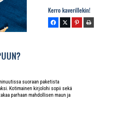
Kerro kaverillekin!
PUUN?
 minuutissa suoraan paketista
aksi. Kotimainen kirjolohi sopii sekä
a takaa parhaan mahdollisen maun ja