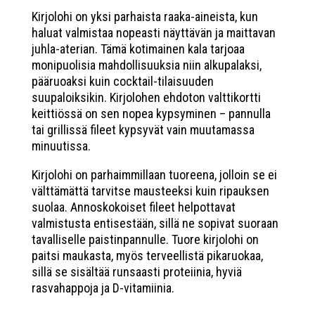
Kirjolohi on yksi parhaista raaka-aineista, kun
haluat valmistaa nopeasti näyttävän ja maittavan
juhla-aterian. Tämä kotimainen kala tarjoaa
monipuolisia mahdollisuuksia niin alkupalaksi,
pääruoaksi kuin cocktail-tilaisuuden
suupaloiksikin. Kirjolohen ehdoton valttikortti
keittiössä on sen nopea kypsyminen – pannulla
tai grillissä fileet kypsyvät vain muutamassa
minuutissa.
Kirjolohi on parhaimmillaan tuoreena, jolloin se ei
välttämättä tarvitse mausteeksi kuin ripauksen
suolaa. Annoskokoiset fileet helpottavat
valmistusta entisestään, sillä ne sopivat suoraan
tavalliselle paistinpannulle. Tuore kirjolohi on
paitsi maukasta, myös terveellistä pikaruokaa,
sillä se sisältää runsaasti proteiinia, hyviä
rasvahappoja ja D-vitamiinia.