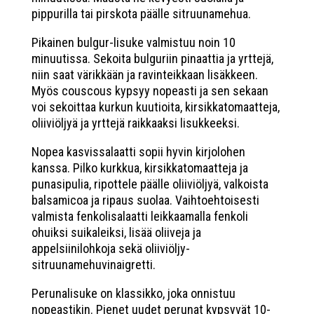
pippurilla tai pirskota päälle sitruunamehua.
Pikainen bulgur-lisuke valmistuu noin 10
minuutissa. Sekoita bulguriin pinaattia ja yrttejä,
niin saat värikkään ja ravinteikkaan lisäkkeen.
Myös couscous kypsyy nopeasti ja sen sekaan
voi sekoittaa kurkun kuutioita, kirsikkatomaatteja,
oliiviöljyä ja yrttejä raikkaaksi lisukkeeksi.
Nopea kasvissalaatti sopii hyvin kirjolohen
kanssa. Pilko kurkkua, kirsikkatomaatteja ja
punasipulia, ripottele päälle oliiviöljyä, valkoista
balsamicoa ja ripaus suolaa. Vaihtoehtoisesti
valmista fenkolisalaatti leikkaamalla fenkoli
ohuiksi suikaleiksi, lisää oliiveja ja
appelsiinilohkoja sekä oliiviöljy-
sitruunamehuvinaigretti.
Perunalisuke on klassikko, joka onnistuu
nopeastikin. Pienet uudet perunat kypsyvät 10-