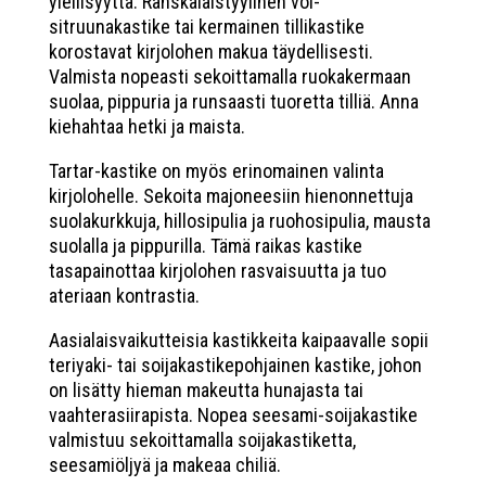
ylellisyyttä. Ranskalaistyylinen voi-
sitruunakastike tai kermainen tillikastike
korostavat kirjolohen makua täydellisesti.
Valmista nopeasti sekoittamalla ruokakermaan
suolaa, pippuria ja runsaasti tuoretta tilliä. Anna
kiehahtaa hetki ja maista.
Tartar-kastike on myös erinomainen valinta
kirjolohelle. Sekoita majoneesiin hienonnettuja
suolakurkkuja, hillosipulia ja ruohosipulia, mausta
suolalla ja pippurilla. Tämä raikas kastike
tasapainottaa kirjolohen rasvaisuutta ja tuo
ateriaan kontrastia.
Aasialaisvaikutteisia kastikkeita kaipaavalle sopii
teriyaki- tai soijakastikepohjainen kastike, johon
on lisätty hieman makeutta hunajasta tai
vaahterasiirapista. Nopea seesami-soijakastike
valmistuu sekoittamalla soijakastiketta,
seesamiöljyä ja makeaa chiliä.