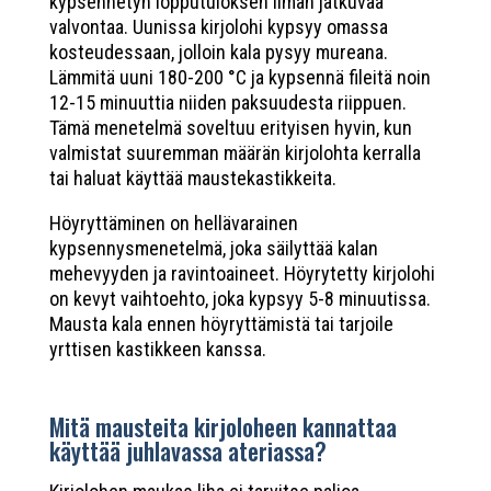
kypsennetyn lopputuloksen ilman jatkuvaa
valvontaa. Uunissa kirjolohi kypsyy omassa
kosteudessaan, jolloin kala pysyy mureana.
Lämmitä uuni 180-200 °C ja kypsennä fileitä noin
12-15 minuuttia niiden paksuudesta riippuen.
Tämä menetelmä soveltuu erityisen hyvin, kun
valmistat suuremman määrän kirjolohta kerralla
tai haluat käyttää maustekastikkeita.
Höyryttäminen on hellävarainen
kypsennysmenetelmä, joka säilyttää kalan
mehevyyden ja ravintoaineet. Höyrytetty kirjolohi
on kevyt vaihtoehto, joka kypsyy 5-8 minuutissa.
Mausta kala ennen höyryttämistä tai tarjoile
yrttisen kastikkeen kanssa.
Mitä mausteita kirjoloheen kannattaa
käyttää juhlavassa ateriassa?