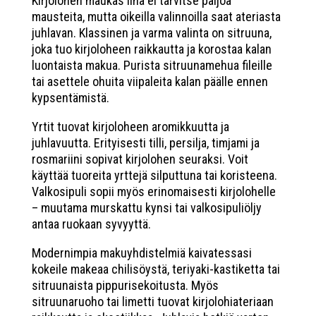
Kirjolohen maukas liha ei tarvitse paljoa
mausteita, mutta oikeilla valinnoilla saat ateriasta
juhlavan. Klassinen ja varma valinta on sitruuna,
joka tuo kirjoloheen raikkautta ja korostaa kalan
luontaista makua. Purista sitruunamehua fileille
tai asettele ohuita viipaleita kalan päälle ennen
kypsentämistä.
Yrtit tuovat kirjoloheen aromikkuutta ja
juhlavuutta. Erityisesti tilli, persilja, timjami ja
rosmariini sopivat kirjolohen seuraksi. Voit
käyttää tuoreita yrttejä silputtuna tai koristeena.
Valkosipuli sopii myös erinomaisesti kirjolohelle
– muutama murskattu kynsi tai valkosipuliöljy
antaa ruokaan syvyyttä.
Modernimpia makuyhdistelmiä kaivatessasi
kokeile makeaa chilisöystä, teriyaki-kastiketta tai
sitruunaista pippurisekoitusta. Myös
sitruunaruoho tai limetti tuovat kirjolohiateriaan