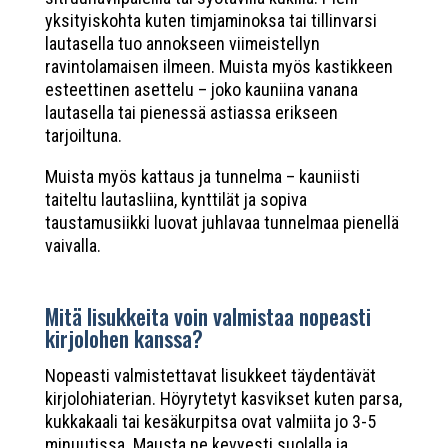
yksityiskohta kuten timjaminoksa tai tillinvarsi
lautasella tuo annokseen viimeistellyn
ravintolamaisen ilmeen. Muista myös kastikkeen
esteettinen asettelu – joko kauniina vanana
lautasella tai pienessä astiassa erikseen
tarjoiltuna.
Muista myös kattaus ja tunnelma – kauniisti
taiteltu lautasliina, kynttilät ja sopiva
taustamusiikki luovat juhlavaa tunnelmaa pienellä
vaivalla.
Mitä lisukkeita voin valmistaa nopeasti
kirjolohen kanssa?
Nopeasti valmistettavat lisukkeet täydentävät
kirjolohiaterian. Höyrytetyt kasvikset kuten parsa,
kukkakaali tai kesäkurpitsa ovat valmiita jo 3-5
minuutissa. Mausta ne kevyesti suolalla ja