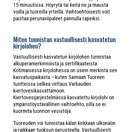
15 minuutissa. Höyrytä tai keitä ne ja mausta
voilla ja tuoreilla yrteillä. Vaihtoehtoisesti voit
paistaa perunaviipaleet pannulla rapeiksi.
Miten tunnistan vastuullisesti kasvatetun
kirjolohen?
Vastuullisesti kasvatetun kirjolohen tunnistaa
alkuperämerkinnöistä ja sertifikaateista.
Kotimaisessa kirjolohessa on usein merkintä sen
kasvatuspaikasta – kuten Saimaan Tuoreen
tuotteissa selkeä viittaus Varkauden
kiertovesikasvattamoon.
Kiertovesijärjestelmässä kasvatettu kirjolohi on
ympäristöystävällinen vaihtoehto, sillä se ei
kuormita luonnon vesistöjä.
Tuoreuden voi tunnistaa kalan kirkkaan ulkonäön
ja raikkaan tuoksun perusteella. Vastuullisesti