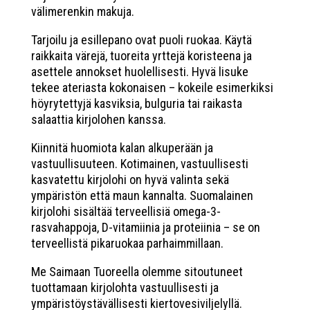
välimerenkin makuja.
Tarjoilu ja esillepano ovat puoli ruokaa. Käytä
raikkaita värejä, tuoreita yrttejä koristeena ja
asettele annokset huolellisesti. Hyvä lisuke
tekee ateriasta kokonaisen – kokeile esimerkiksi
höyrytettyjä kasviksia, bulguria tai raikasta
salaattia kirjolohen kanssa.
Kiinnitä huomiota kalan alkuperään ja
vastuullisuuteen. Kotimainen, vastuullisesti
kasvatettu kirjolohi on hyvä valinta sekä
ympäristön että maun kannalta. Suomalainen
kirjolohi sisältää terveellisiä omega-3-
rasvahappoja, D-vitamiinia ja proteiinia – se on
terveellistä pikaruokaa parhaimmillaan.
Me Saimaan Tuoreella olemme sitoutuneet
tuottamaan kirjolohta vastuullisesti ja
ympäristöystävällisesti kiertovesiviljelyllä.