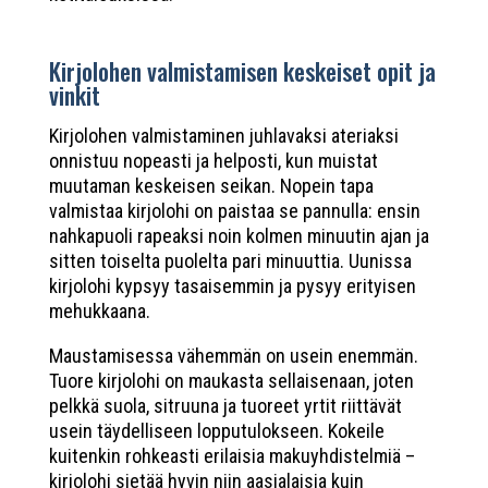
Kirjolohen valmistamisen keskeiset opit ja
vinkit
Kirjolohen valmistaminen juhlavaksi ateriaksi
onnistuu nopeasti ja helposti, kun muistat
muutaman keskeisen seikan. Nopein tapa
valmistaa kirjolohi on paistaa se pannulla: ensin
nahkapuoli rapeaksi noin kolmen minuutin ajan ja
sitten toiselta puolelta pari minuuttia. Uunissa
kirjolohi kypsyy tasaisemmin ja pysyy erityisen
mehukkaana.
Maustamisessa vähemmän on usein enemmän.
Tuore kirjolohi on maukasta sellaisenaan, joten
pelkkä suola, sitruuna ja tuoreet yrtit riittävät
usein täydelliseen lopputulokseen. Kokeile
kuitenkin rohkeasti erilaisia makuyhdistelmiä –
kirjolohi sietää hyvin niin aasialaisia kuin