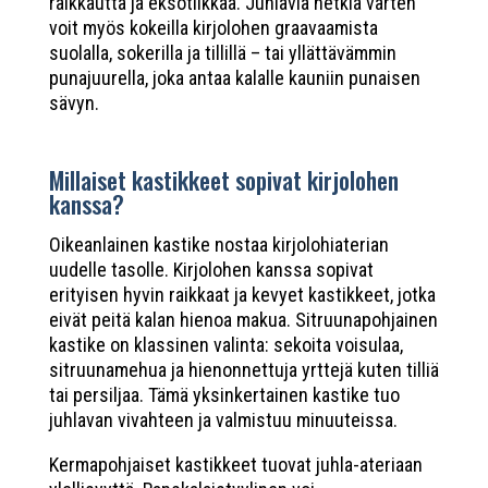
raikkautta ja eksotiikkaa. Juhlavia hetkiä varten
voit myös kokeilla kirjolohen graavaamista
suolalla, sokerilla ja tillillä – tai yllättävämmin
punajuurella, joka antaa kalalle kauniin punaisen
sävyn.
Millaiset kastikkeet sopivat kirjolohen
kanssa?
Oikeanlainen kastike nostaa kirjolohiaterian
uudelle tasolle. Kirjolohen kanssa sopivat
erityisen hyvin raikkaat ja kevyet kastikkeet, jotka
eivät peitä kalan hienoa makua. Sitruunapohjainen
kastike on klassinen valinta: sekoita voisulaa,
sitruunamehua ja hienonnettuja yrttejä kuten tilliä
tai persiljaa. Tämä yksinkertainen kastike tuo
juhlavan vivahteen ja valmistuu minuuteissa.
Kermapohjaiset kastikkeet tuovat juhla-ateriaan