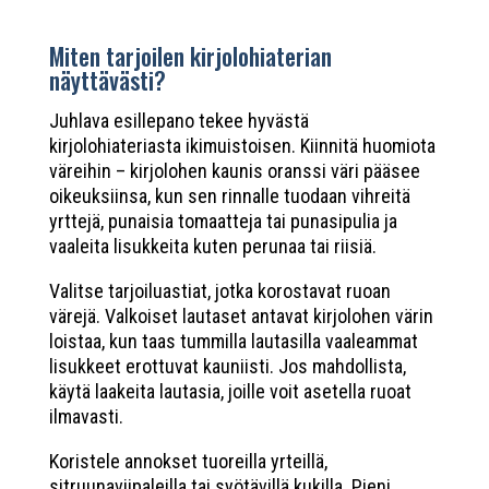
Miten tarjoilen kirjolohiaterian
näyttävästi?
Juhlava esillepano tekee hyvästä
kirjolohiateriasta ikimuistoisen. Kiinnitä huomiota
väreihin – kirjolohen kaunis oranssi väri pääsee
oikeuksiinsa, kun sen rinnalle tuodaan vihreitä
yrttejä, punaisia tomaatteja tai punasipulia ja
vaaleita lisukkeita kuten perunaa tai riisiä.
Valitse tarjoiluastiat, jotka korostavat ruoan
värejä. Valkoiset lautaset antavat kirjolohen värin
loistaa, kun taas tummilla lautasilla vaaleammat
lisukkeet erottuvat kauniisti. Jos mahdollista,
käytä laakeita lautasia, joille voit asetella ruoat
ilmavasti.
Koristele annokset tuoreilla yrteillä,
sitruunaviipaleilla tai syötävillä kukilla. Pieni