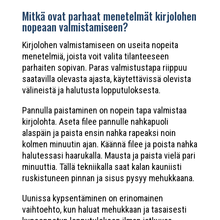
Mitkä ovat parhaat menetelmät kirjolohen
nopeaan valmistamiseen?
Kirjolohen valmistamiseen on useita nopeita
menetelmiä, joista voit valita tilanteeseen
parhaiten sopivan. Paras valmistustapa riippuu
saatavilla olevasta ajasta, käytettävissä olevista
välineistä ja halutusta lopputuloksesta.
Pannulla paistaminen on nopein tapa valmistaa
kirjolohta. Aseta filee pannulle nahkapuoli
alaspäin ja paista ensin nahka rapeaksi noin
kolmen minuutin ajan. Käännä filee ja poista nahka
halutessasi haarukalla. Mausta ja paista vielä pari
minuuttia. Tällä tekniikalla saat kalan kauniisti
ruskistuneen pinnan ja sisus pysyy mehukkaana.
Uunissa kypsentäminen on erinomainen
vaihtoehto, kun haluat mehukkaan ja tasaisesti