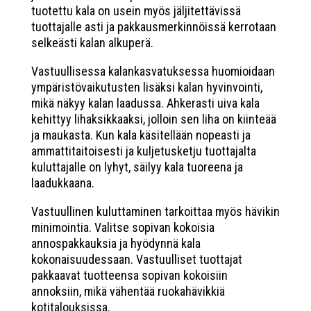
tuotettu kala on usein myös jäljitettävissä
tuottajalle asti ja pakkausmerkinnöissä kerrotaan
selkeästi kalan alkuperä.
Vastuullisessa kalankasvatuksessa huomioidaan
ympäristövaikutusten lisäksi kalan hyvinvointi,
mikä näkyy kalan laadussa. Ahkerasti uiva kala
kehittyy lihaksikkaaksi, jolloin sen liha on kiinteää
ja maukasta. Kun kala käsitellään nopeasti ja
ammattitaitoisesti ja kuljetusketju tuottajalta
kuluttajalle on lyhyt, säilyy kala tuoreena ja
laadukkaana.
Vastuullinen kuluttaminen tarkoittaa myös hävikin
minimointia. Valitse sopivan kokoisia
annospakkauksia ja hyödynnä kala
kokonaisuudessaan. Vastuulliset tuottajat
pakkaavat tuotteensa sopivan kokoisiin
annoksiin, mikä vähentää ruokahävikkiä
kotitalouksissa.