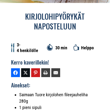
KIRJOLOHIPYÖRYKÄT
NAPOSTELUUN
3-
30 min
Helppo
4 henkilölle
Kerro kaverillekin!
Ainekset:
Saimaan Tuore kirjolohen fileejauheliha
280g
1 pieni sipuli