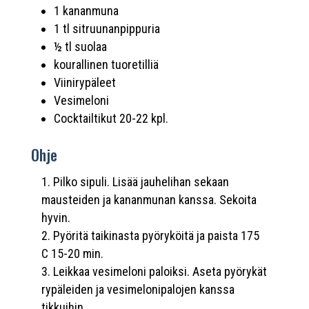
1 kananmuna
1 tl sitruunanpippuria
½ tl suolaa
kourallinen tuoretilliä
Viinirypäleet
Vesimeloni
Cocktailtikut 20-22 kpl.
Ohje
Pilko sipuli. Lisää jauhelihan sekaan
mausteiden ja kananmunan kanssa. Sekoita
hyvin.
Pyöritä taikinasta pyöryköitä ja paista 175
C 15-20 min.
Leikkaa vesimeloni paloiksi. Aseta pyörykät
rypäleiden ja vesimelonipalojen kanssa
tikkuihin.