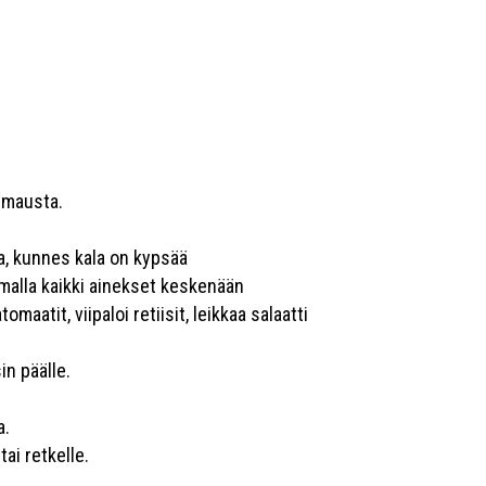
a mausta.
sa, kunnes kala on kypsää
amalla kaikki ainekset keskenään
omaatit, viipaloi retiisit, leikkaa salaatti
in päälle.
a.
tai retkelle.