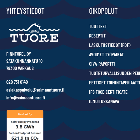
YHTEYSTIEDOT
OIKOPOLUT
TUOTTEET
RESEPTIT
LASKUTUSTIEDOT (PDF)
FINNFOREL OY
AVOIMET TYÖPAIKAT
SATAKUNNANKATU 10
OIVA-RAPORTTI
78300 VARKAUS
TUOTETURVALLISUUDEN PER
020 731 0140
EETTISET TOIMINTAPERIAATT
asiakaspalvelu@saimaantuore.fi
IFS FOOD CERTIFICATE
info@saimaantuore.fi
ILMOITUSKANAVA