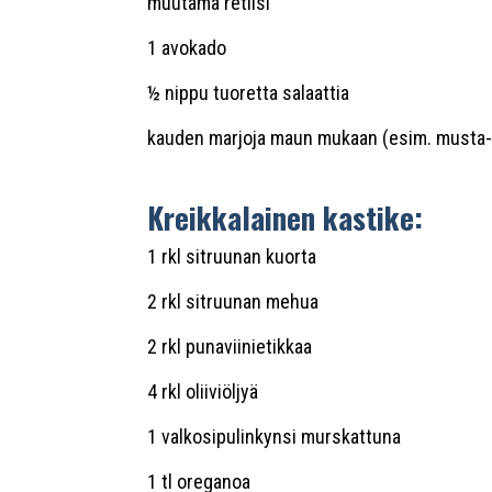
muutama retiisi
1 avokado
½ nippu tuoretta salaattia
kauden marjoja maun mukaan (esim. musta-
Kreikkalainen kastike:
1 rkl sitruunan kuorta
2 rkl sitruunan mehua
2 rkl punaviinietikkaa
4 rkl oliiviöljyä
1 valkosipulinkynsi murskattuna
1 tl oreganoa