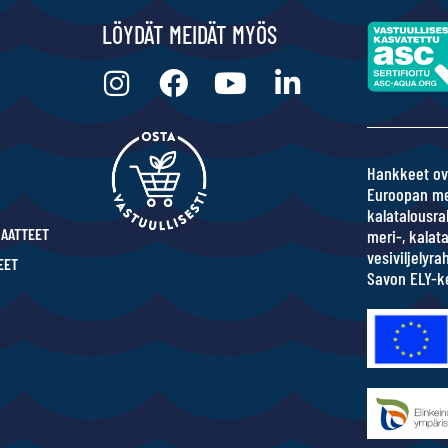
LÖYDÄT MEIDÄT MYÖS
Hankkeet ov
Euroopan me
kalatalousra
IAATTEET
meri-, kalata
vesiviljelyr
EET
Savon ELY-k