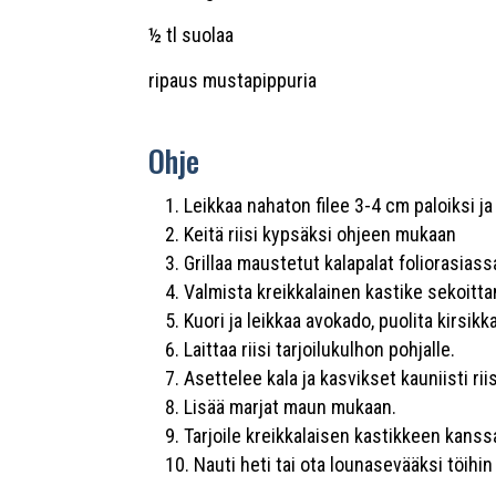
½ tl suolaa
ripaus mustapippuria
Ohje
Leikkaa nahaton filee 3-4 cm paloiksi j
Keitä riisi kypsäksi ohjeen mukaan
Grillaa maustetut kalapalat foliorasias
Valmista kreikkalainen kastike sekoitt
Kuori ja leikkaa avokado, puolita kirsikkat
Laittaa riisi tarjoilukulhon pohjalle.
Asettelee kala ja kasvikset kauniisti riis
Lisää marjat maun mukaan.
Tarjoile kreikkalaisen kastikkeen kanss
Nauti heti tai ota lounasevääksi töihin 