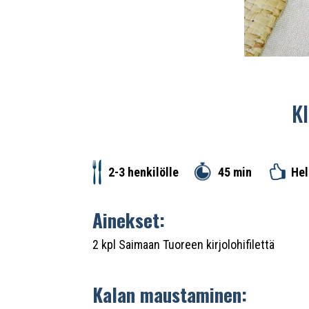
K
45 min
2-3 henkilölle
He
Ainekset:
2 kpl Saimaan Tuoreen kirjolohifilettä
Kalan maustaminen: