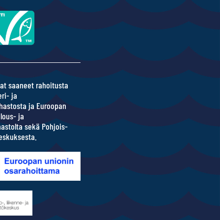
at saaneet rahoitusta
ri- ja
hastosta ja Euroopan
lous- ja
ahastolta sekä Pohjois-
eskuksesta.