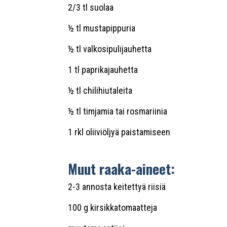
2/3 tl suolaa
½ tl mustapippuria
½ tl valkosipulijauhetta
1 tl paprikajauhetta
½ tl chilihiutaleita
½ tl timjamia tai rosmariinia
1 rkl oliiviöljyä paistamiseen
Muut raaka-aineet:
2-3 annosta keitettyä riisiä
100 g kirsikkatomaatteja