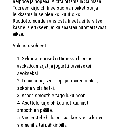
helppoa ja nopeaa. Aloita ottamalla Saimaan
Tuoreen kirjolohifilee suoraan paketista ja
leikkaamalla se pieniksi kuutioiksi.
Ruodottomuuden ansiosta fileetä ei tarvitse
käsitellä erikseen, mikä säästää huomattavasti
aikaa.
Valmistusohjeet:
Sekoita tehosekoittimessa banaani,
avokado, marjat ja jogurtti tasaiseksi
seokseksi.
Lisää hunaja/siirappi ja ripaus suolaa,
sekoita vielä hetki.
Kaada smoothie tarjoilukulhoon.
Asettele kirjolohikuutiot kauniisti
smoothien päälle.
Viimeistele haluamillasi koristeilla kuten
siemenillä tai pähkinöillä.