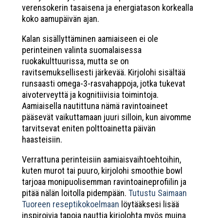
verensokerin tasaisena ja energiatason korkealla
koko aamupäivän ajan.
Kalan sisällyttäminen aamiaiseen ei ole
perinteinen valinta suomalaisessa
ruokakulttuurissa, mutta se on
ravitsemuksellisesti järkevää. Kirjolohi sisältää
runsaasti omega-3-rasvahappoja, jotka tukevat
aivoterveyttä ja kognitiivisia toimintoja.
Aamiaisella nautittuna nämä ravintoaineet
pääsevät vaikuttamaan juuri silloin, kun aivomme
tarvitsevat eniten polttoainetta päivän
haasteisiin.
Verrattuna perinteisiin aamiaisvaihtoehtoihin,
kuten murot tai puuro, kirjolohi smoothie bowl
tarjoaa monipuolisemman ravintoaineprofiilin ja
pitää nälän loitolla pidempään.
Tutustu Saimaan
Tuoreen reseptikokoelmaan
löytääksesi lisää
inspiroivia tapoja nauttia kirjolohta myös muina