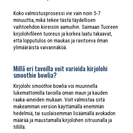
Koko valmistusprosessi vie vain noin 5-7
minuuttia, mikä tekee tästä täydellisen
vaihtoehdon kiireisiin aamuihin. Saimaan Tuoreen
kirjolohifileen tuoreus ja korkea laatu takaavat,
että lopputulos on maukas ja ravitseva ilman
ylimääräistä vaivannäköä.
Millä eri tavoilla voit varioida kirjolohi
smoothie bowlia?
Kirjolohi smoothie bowlia voi muunnella
lukemattomilla tavoilla oman maun ja kauden
raaka-aineiden mukaan. Voit valmistaa siitä
makeamman version käyttämällä enemmän
hedelmiä, tai suolaisemman lisäämällä avokadon
määrää ja maustamalla kirjolohen sitruunalla ja
tillillä.