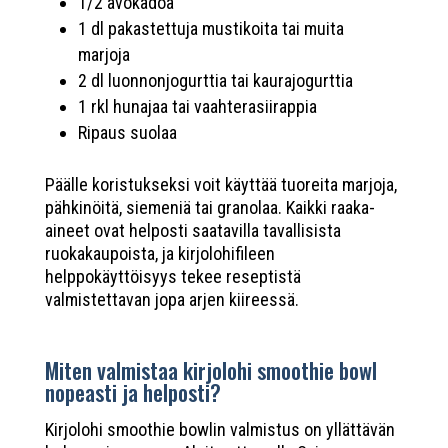
1/2 avokadoa
1 dl pakastettuja mustikoita tai muita
marjoja
2 dl luonnonjogurttia tai kaurajogurttia
1 rkl hunajaa tai vaahterasiirappia
Ripaus suolaa
Päälle koristukseksi voit käyttää tuoreita marjoja,
pähkinöitä, siemeniä tai granolaa. Kaikki raaka-
aineet ovat helposti saatavilla tavallisista
ruokakaupoista, ja kirjolohifileen
helppokäyttöisyys tekee reseptistä
valmistettavan jopa arjen kiireessä.
Miten valmistaa kirjolohi smoothie bowl
nopeasti ja helposti?
Kirjolohi smoothie bowlin valmistus on yllättävän