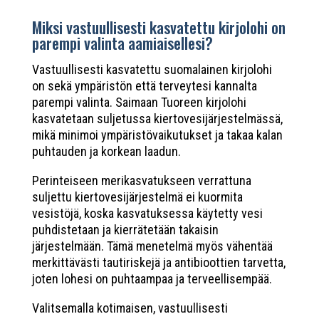
Miksi vastuullisesti kasvatettu kirjolohi on
parempi valinta aamiaisellesi?
Vastuullisesti kasvatettu suomalainen kirjolohi
on sekä ympäristön että terveytesi kannalta
parempi valinta. Saimaan Tuoreen kirjolohi
kasvatetaan suljetussa kiertovesijärjestelmässä,
mikä minimoi ympäristövaikutukset ja takaa kalan
puhtauden ja korkean laadun.
Perinteiseen merikasvatukseen verrattuna
suljettu kiertovesijärjestelmä ei kuormita
vesistöjä, koska kasvatuksessa käytetty vesi
puhdistetaan ja kierrätetään takaisin
järjestelmään. Tämä menetelmä myös vähentää
merkittävästi tautiriskejä ja antibioottien tarvetta,
joten lohesi on puhtaampaa ja terveellisempää.
Valitsemalla kotimaisen, vastuullisesti