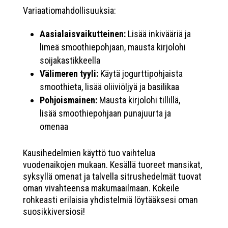
Variaatiomahdollisuuksia:
Aasialaisvaikutteinen:
Lisää inkivääriä ja
limeä smoothiepohjaan, mausta kirjolohi
soijakastikkeella
Välimeren tyyli:
Käytä jogurttipohjaista
smoothieta, lisää oliiviöljyä ja basilikaa
Pohjoismainen:
Mausta kirjolohi tillillä,
lisää smoothiepohjaan punajuurta ja
omenaa
Kausihedelmien käyttö tuo vaihtelua
vuodenaikojen mukaan. Kesällä tuoreet mansikat,
syksyllä omenat ja talvella sitrushedelmät tuovat
oman vivahteensa makumaailmaan. Kokeile
rohkeasti erilaisia yhdistelmiä löytääksesi oman
suosikkiversiosi!