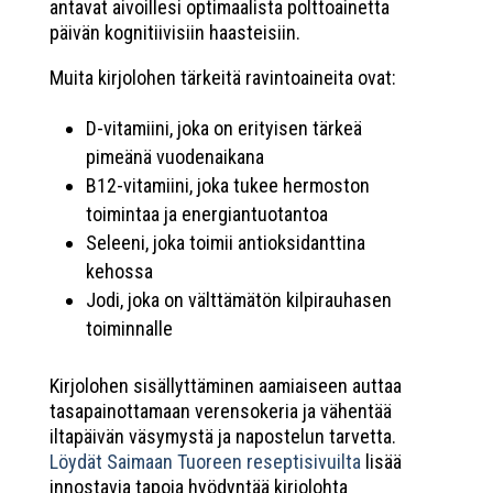
antavat aivoillesi optimaalista polttoainetta
päivän kognitiivisiin haasteisiin.
Muita kirjolohen tärkeitä ravintoaineita ovat:
D-vitamiini, joka on erityisen tärkeä
pimeänä vuodenaikana
B12-vitamiini, joka tukee hermoston
toimintaa ja energiantuotantoa
Seleeni, joka toimii antioksidanttina
kehossa
Jodi, joka on välttämätön kilpirauhasen
toiminnalle
Kirjolohen sisällyttäminen aamiaiseen auttaa
tasapainottamaan verensokeria ja vähentää
iltapäivän väsymystä ja napostelun tarvetta.
Löydät Saimaan Tuoreen reseptisivuilta
lisää
innostavia tapoja hyödyntää kirjolohta