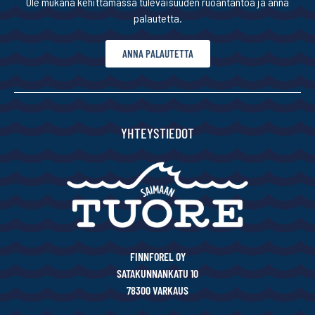
Ole mukana kehittämässä tulevaisuuden ruoantantoa ja anna
palautetta.
ANNA PALAUTETTA
YHTEYSTIEDOT
FINNFOREL OY
SATAKUNNANKATU 10
78300 VARKAUS