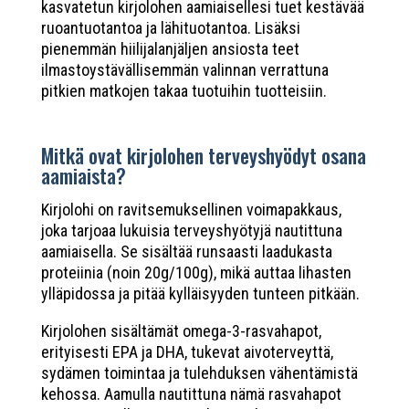
kasvatetun kirjolohen aamiaisellesi tuet kestävää
ruoantuotantoa ja lähituotantoa. Lisäksi
pienemmän hiilijalanjäljen ansiosta teet
ilmastoystävällisemmän valinnan verrattuna
pitkien matkojen takaa tuotuihin tuotteisiin.
Mitkä ovat kirjolohen terveyshyödyt osana
aamiaista?
Kirjolohi on ravitsemuksellinen voimapakkaus,
joka tarjoaa lukuisia terveyshyötyjä nautittuna
aamiaisella. Se sisältää runsaasti laadukasta
proteiinia (noin 20g/100g), mikä auttaa lihasten
ylläpidossa ja pitää kylläisyyden tunteen pitkään.
Kirjolohen sisältämät omega-3-rasvahapot,
erityisesti EPA ja DHA, tukevat aivoterveyttä,
sydämen toimintaa ja tulehduksen vähentämistä
kehossa. Aamulla nautittuna nämä rasvahapot