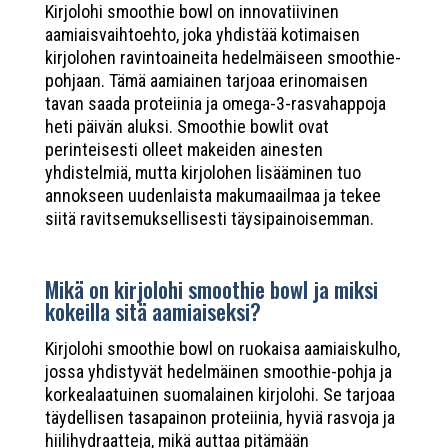
Kirjolohi smoothie bowl on innovatiivinen
aamiaisvaihtoehto, joka yhdistää kotimaisen
kirjolohen ravintoaineita hedelmäiseen smoothie-
pohjaan. Tämä aamiainen tarjoaa erinomaisen
tavan saada proteiinia ja omega-3-rasvahappoja
heti päivän aluksi. Smoothie bowlit ovat
perinteisesti olleet makeiden ainesten
yhdistelmiä, mutta kirjolohen lisääminen tuo
annokseen uudenlaista makumaailmaa ja tekee
siitä ravitsemuksellisesti täysipainoisemman.
Mikä on kirjolohi smoothie bowl ja miksi
kokeilla sitä aamiaiseksi?
Kirjolohi smoothie bowl on ruokaisa aamiaiskulho,
jossa yhdistyvät hedelmäinen smoothie-pohja ja
korkealaatuinen suomalainen kirjolohi. Se tarjoaa
täydellisen tasapainon proteiinia, hyviä rasvoja ja
hiilihydraatteja, mikä auttaa pitämään