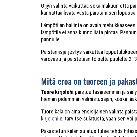
Öljyn valinta vaikuttaa sekä makuun että pa
kannattaa lisätä vasta paistamisen lopussa 
Lämpötilan hallinta on avain mehukkaaseen l
lämpötila ei anna kunnollista pintaa. Pannu
pannulle.
Paistamisjärjestys vaikuttaa lopputulokseen
varovasti ja paistetaan toiselta puolelta 2–
Mitä eroa on tuoreen ja pakas
Tuore kirjolohi
paistuu tasaisemmin ja säily
hieman pidemmän valmistusajan, koska jääki
Tuore kala on aina ensisijainen valinta pa
kirjolohi
ei tarvitse sulatusta, vaan sen voi
Pakastetun kalan sulatus tulee tehdä hitaas