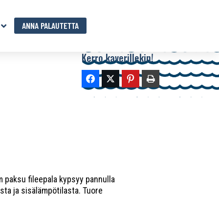
ANNA PALAUTETTA
Kerro kaverillekin!
m paksu fileepala kypsyy pannulla
ta ja sisälämpötilasta. Tuore