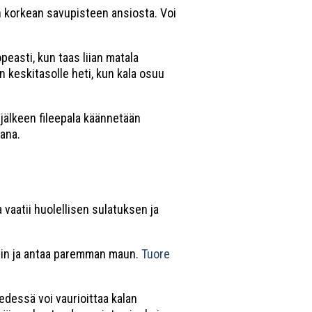
en korkean savupisteen ansiosta. Voi
easti, kun taas liian matala
n keskitasolle heti, kun kala osuu
jälkeen fileepala käännetään
aana.
vaatii huolellisen sulatuksen ja
mmin ja antaa paremman maun.
Tuore
edessä voi vaurioittaa kalan