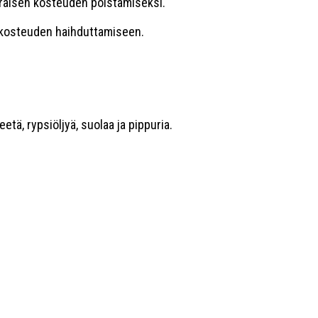
ääräisen kosteuden poistamiseksi.
n kosteuden haihduttamiseen.
etä, rypsiöljyä, suolaa ja pippuria.