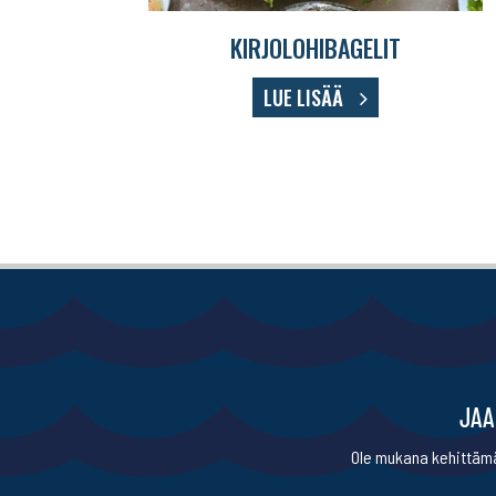
KIRJOLOHIBAGELIT
LUE LISÄÄ
JAA
Ole mukana kehittämä