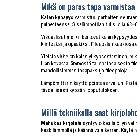
Mikä on paras tapa varmistaa 
Kalan kypsyys
varmistuu parhaiten seuraama
painettaessa. Sisälämpötilan tulisi olla 63
Visuaaliset merkit kertovat kalan kypsyydes
kiinteäksi ja opaakiksi. Fileepalan keskiosa 
Yleisin virhe on kalan ylikypsentäminen, mi
liian kovasta lämmöstä tai epätasaisesta fil
mahdollisimman tasapaksuja fileepaloja.
Lämpömittarin käyttö poistaa arvailun. Pist
täydellisesti kypsän lopputuloksen.
Millä tekniikalla saat kirjol
Mehukas kirjolohi
syntyy oikealla öljyn vali
keskilämmöllä ja käännä vain kerran. Käytä ne