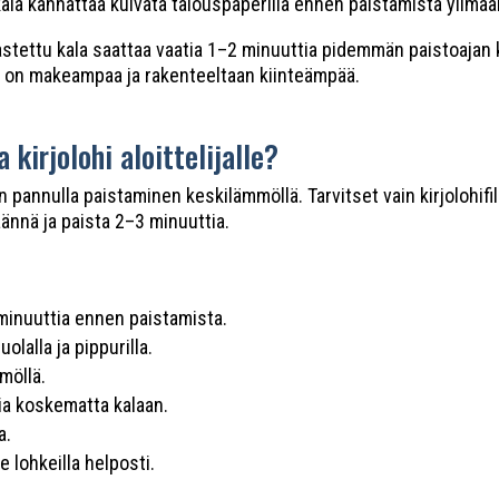
u kala kannattaa kuivata talouspaperilla ennen paistamista ylim
akastettu kala saattaa vaatia 1–2 minuuttia pidemmän paistoaja
a on makeampaa ja rakenteeltaan kiinteämpää.
kirjolohi aloittelijalle?
pannulla paistaminen keskilämmöllä. Tarvitset vain kirjolohifile
ännä ja paista 2–3 minuuttia.
minuuttia ennen paistamista.
olalla ja pippurilla.
möllä.
ia koskematta kalaan.
a.
e lohkeilla helposti.