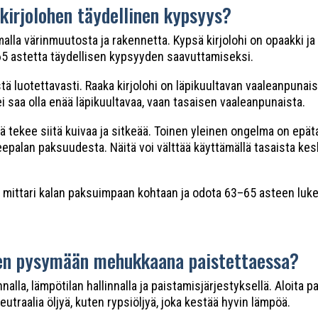
kirjolohen täydellinen kypsyys?
lla värinmuutosta ja rakennetta. Kypsä kirjolohi on opaakki ja 
–65 astetta täydellisen kypsyyden saavuttamiseksi.
tä luotettavasti. Raaka kirjolohi on läpikuultavan vaaleanpunai
ei saa olla enää läpikuultavaa, vaan tasaisen vaaleanpunaista.
kä tekee siitä kuivaa ja sitkeää. Toinen yleinen ongelma on epä
eepalan paksuudesta. Näitä voi välttää käyttämällä tasaista kes
ä mittari kalan paksuimpaan kohtaan ja odota 63–65 asteen luke
ohen pysymään mehukkaana paistettaessa?
nnalla, lämpötilan hallinnalla ja paistamisjärjestyksellä. Aloita
utraalia öljyä, kuten rypsiöljyä, joka kestää hyvin lämpöä.