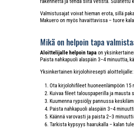
rakennetta ja tehdä siitä vetistä. Sulatett
Valmistusajat voivat hieman erota, sillä p
Makuero on myös havaittavissa – tuore kal
Mikä on helpoin tapa valmistaa 
Aloittelijalle helpoin tapa
on yksinkertainen 
Paista nahkapuoli alaspäin 3–4 minuuttia, kä
Yksinkertainen kirjolohiresepti aloittelijalle:
Ota kirjolohifileet huoneenlämpöön 15 
Kuivaa fileet talouspaperilla ja mausta su
Kuumenna rypsiöljy pannussa keskiläm
Paista nahkapuoli alaspäin 3–4 minuutt
Käännä varovasti ja paista 2–3 minuutti
Tarkista kypsyys haarukalla – kalan tule