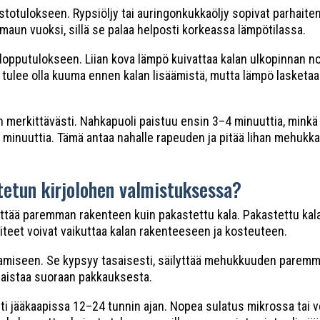
istotulokseen. Rypsiöljy tai auringonkukkaöljy sopivat parhait
maun vuoksi, sillä se palaa helposti korkeassa lämpötilassa.
opputulokseen. Liian kova lämpö kuivattaa kalan ulkopinnan nop
n tulee olla kuuma ennen kalan lisäämistä, mutta lämpö lasketaa
 merkittävästi. Nahkapuoli paistuu ensin 3–4 minuuttia, minkä 
3 minuuttia. Tämä antaa nahalle rapeuden ja pitää lihan mehukk
tetun kirjolohen valmistuksessa?
ttää paremman rakenteen kuin pakastettu kala. Pakastettu kala 
teet voivat vaikuttaa kalan rakenteeseen ja kosteuteen.
istamiseen. Se kypsyy tasaisesti, säilyttää mehukkuuden pare
 paistaa suoraan pakkauksesta.
ti jääkaapissa 12–24 tunnin ajan. Nopea sulatus mikrossa tai v