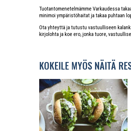
Tuotantomenetelmämme Varkaudessa takaa, ett
minimoi ympäristöhaitat ja takaa puhtaan l
Ota yhteyttä ja tutustu vastuulliseen kala
kirjolohta ja koe ero, jonka tuore, vastuulli
KOKEILE MYÖS NÄITÄ RE