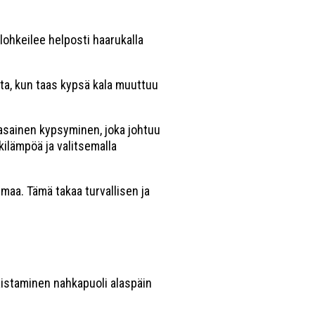
lohkeilee helposti haarukalla
sta, kun taas kypsä kala muuttuu
tasainen kypsyminen, joka johtuu
kilämpöä ja valitsemalla
maa. Tämä takaa turvallisen ja
 paistaminen nahkapuoli alaspäin