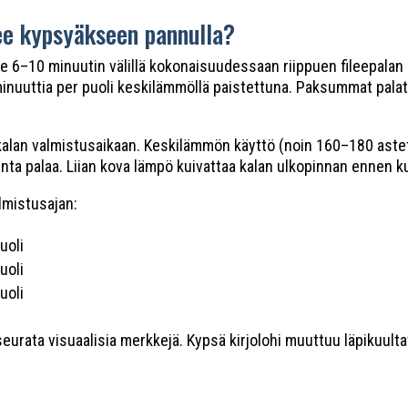
see kypsyäkseen pannulla?
e 6–10 minuutin välillä kokonaisuudessaan riippuen fileepalan
minuuttia per puoli keskilämmöllä paistettuna. Paksummat palat
 kalan valmistusaikaan. Keskilämmön käyttö (noin 160–180 aste
 pinta palaa. Liian kova lämpö kuivattaa kalan ulkopinnan ennen k
lmistusajan:
uoli
uoli
uoli
 seurata visuaalisia merkkejä. Kypsä kirjolohi muuttuu läpikuul