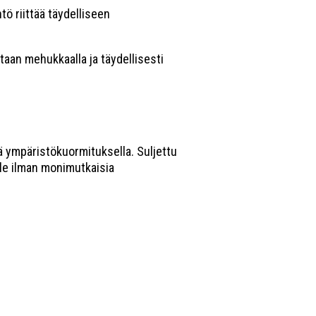
ö riittää täydelliseen
itaan mehukkaalla ja täydellisesti
lä ympäristökuormituksella. Suljettu
lle ilman monimutkaisia