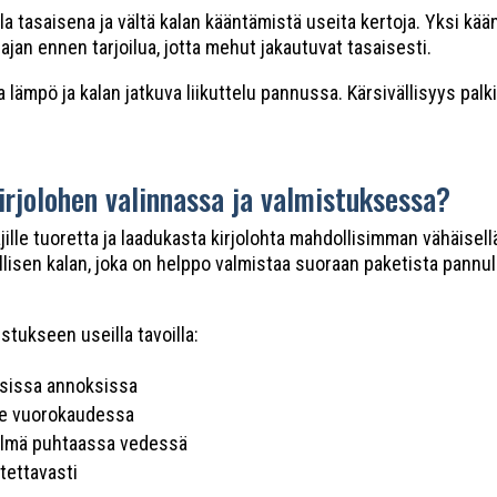
tasaisena ja vältä kalan kääntämistä useita kertoja. Yksi käänt
jan ennen tarjoilua, jotta mehut jakautuvat tasaisesti.
va lämpö ja kalan jatkuva liikuttelu pannussa. Kärsivällisyys palk
rjolohen valinnassa ja valmistuksessa?
ajille tuoretta ja laadukasta kirjolohta mahdollisimman vähäisel
allisen kalan, joka on helppo valmistaa suoraan paketista pannu
stukseen useilla tavoilla:
isissa annoksissa
lle vuorokaudessa
elmä puhtaassa vedessä
tettavasti