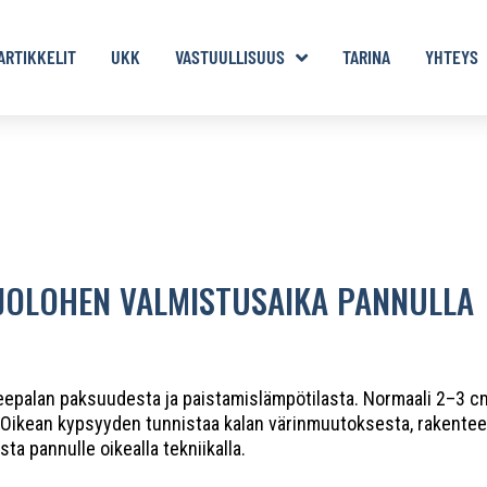
ARTIKKELIT
UKK
VASTUULLISUUS
TARINA
YHTEYS
JOLOHEN VALMISTUSAIKA PANNULLA
ileepalan paksuudesta ja paistamislämpötilasta. Normaali 2–3 c
. Oikean kypsyyden tunnistaa kalan värinmuutoksesta, rakentees
ta pannulle oikealla tekniikalla.