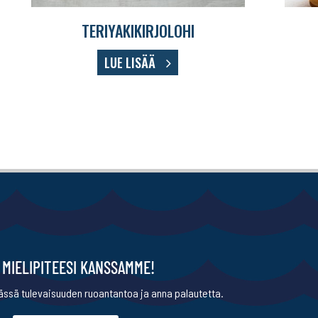
TERIYAKIKIRJOLOHI
LUE LISÄÄ
 MIELIPITEESI KANSSAMME!
ssä tulevaisuuden ruoantantoa ja anna palautetta.