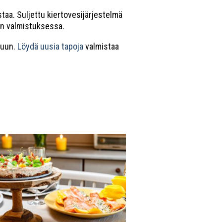
taa. Suljettu kiertovesijärjestelmä
an valmistuksessa.
tuun.
Löydä uusia tapoja
valmistaa