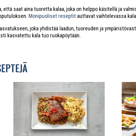
ä saat aina tuoretta kalaa, joka on helppo käsitellä ja valmis
opputuloksen.
Monipuoliset reseptit
auttavat vaihtelevassa kal
nkasvatukseen, joka yhdistää laadun, tuoreuden ja ympäristövas
sesti kasvatettu kala tuo ruokapöytään.
SEPTEJÄ