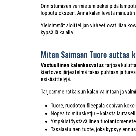
Onnistumisen varmistamiseksi pidä lämpötila 
lopputulokseen. Anna kalan levätä minuutin a
Yleisimmät aloittelijan virheet ovat liian ko
kypsällä kalalla.
Miten Saimaan Tuore auttaa ki
Vastuullinen kalankasvatus
tarjoaa kulutt
kiertovesijärjestelmä takaa puhtaan ja turv
esikäsittelyjä.
Tarjoamme ratkaisun kalan valintaan ja valmi
Tuore, ruodoton fileepala sopivan koko
Nopea toimitusketju – kalasta lautase
Ympäristöystävällinen tuotantomenet
Tasalaatuinen tuote, joka kypsyy ennus