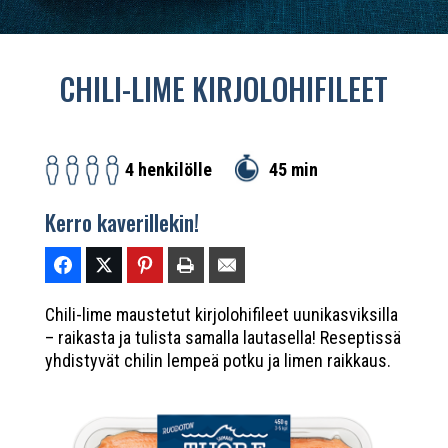
CHILI-LIME KIRJOLOHIFILEET
45 min
4 henkilölle
Kerro kaverillekin!
Chili-lime maustetut kirjolohifileet uunikasviksilla
– raikasta ja tulista samalla lautasella! Reseptissä
yhdistyvät chilin lempeä potku ja limen raikkaus.