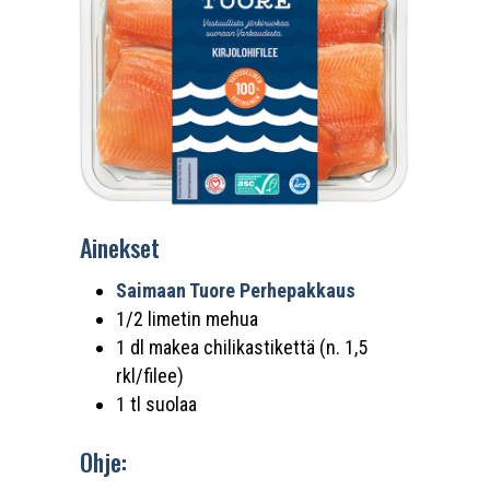
Ainekset
Saimaan Tuore Perhepakkaus
1/2 limetin mehua
1 dl makea chilikastikettä (n. 1,5
rkl/filee)
1 tl suolaa
Ohje: