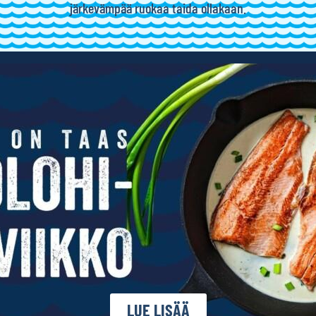
järkevämpää ruokaa taida ollakaan.
LUE LISÄÄ