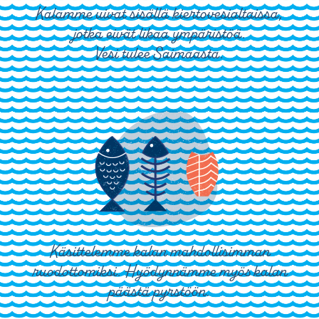
Kalamme uivat sisällä kiertovesialtaissa,
jotka eivät likaa ympäristöä.
Vesi tulee Saimaasta.
Käsittelemme kalan mahdollisimman
ruodottomiksi. Hyödynnämme myös kalan
päästä pyrstöön.