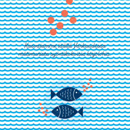
Kasvatamme täällä Varkaudessa
mätimunista syöntikokoisia kirjolohia.