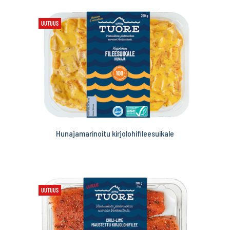
UUTUUS
Hunajamarinoitu kirjolohifileesuikale
UUTUUS