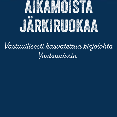
AIKAMOISTA
JÄRKIRUOKAA
Vastuullisesti kasvatettua kirjolohta
Varkaudesta.