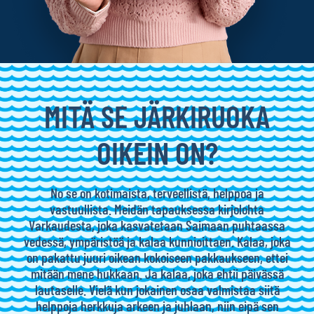
MITÄ SE JÄRKIRUOKA
OIKEIN ON?
No se on kotimaista, terveellistä, helppoa ja
vastuullista. Meidän tapauksessa kirjolohta
Varkaudesta, joka kasvatetaan Saimaan puhtaassa
vedessä, ympäristöä ja kalaa kunnioittaen. Kalaa, joka
on pakattu juuri oikean kokoiseen pakkaukseen, ettei
mitään mene hukkaan. Ja kalaa, joka ehtii päivässä
lautaselle. Vielä kun jokainen osaa valmistaa siitä
helppoja herkkuja arkeen ja juhlaan, niin eipä sen