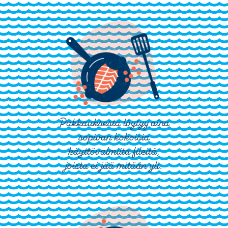
Pakkauksesta löytyy aina
sopivan kokoisia
käyttövalmiita fileitä,
joista ei jää mitään yli.