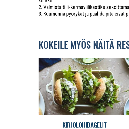
kurkku.
2. Valmista tilli-kermaviilikastike sekoitta
3. Kuumenna pyörykät ja paahda pitaleivät pa
KOKEILE MYÖS NÄITÄ RE
KIRJOLOHIBAGELIT