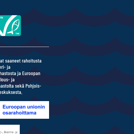
at saaneet rahoitusta
ri- ja
hastosta ja Euroopan
lous- ja
ahastolta sekä Pohjois-
eskuksesta.