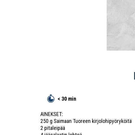
< 30 min
AINEKSET:
250 g Saimaan Tuoreen kirjolohipyöryköitä
2 pitaleipää
4 jääsalaatin lehteä