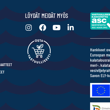
LÖYDÄT MEIDÄT MYÖS
Hankkeet ov
Euroopan me
kalatalousra
IAATTEET
meri-, kalata
vesiviljelyr
EET
Savon ELY-k