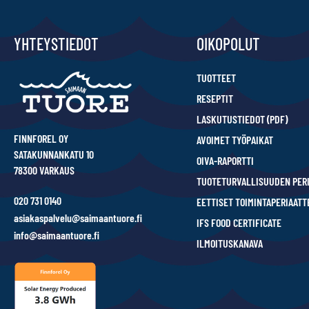
YHTEYSTIEDOT
OIKOPOLUT
TUOTTEET
RESEPTIT
LASKUTUSTIEDOT (PDF)
FINNFOREL OY
AVOIMET TYÖPAIKAT
SATAKUNNANKATU 10
OIVA-RAPORTTI
78300 VARKAUS
TUOTETURVALLISUUDEN PER
020 731 0140
EETTISET TOIMINTAPERIAATT
asiakaspalvelu@saimaantuore.fi
IFS FOOD CERTIFICATE
info@saimaantuore.fi
ILMOITUSKANAVA