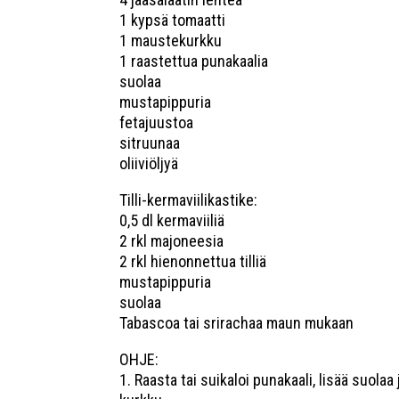
1 kypsä tomaatti
1 maustekurkku
1 raastettua punakaalia
suolaa
mustapippuria
fetajuustoa
sitruunaa
oliiviöljyä
Tilli-kermaviilikastike:
0,5 dl kermaviiliä
2 rkl majoneesia
2 rkl hienonnettua tilliä
mustapippuria
suolaa
Tabascoa tai srirachaa maun mukaan
OHJE:
1. Raasta tai suikaloi punakaali, lisää suolaa 