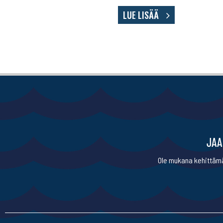
LUE LISÄÄ
JAA
Ole mukana kehittämä