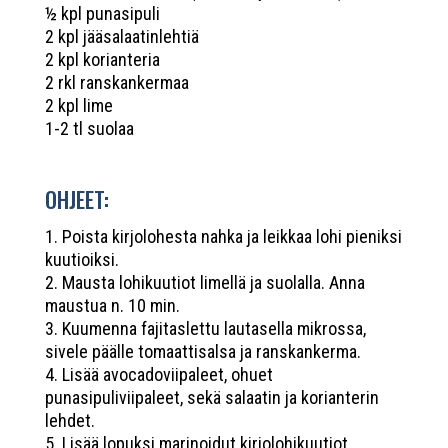
½ kpl punasipuli
2 kpl jääsalaatinlehtiä
2 kpl korianteria
2 rkl ranskankermaa
2 kpl lime
1-2 tl suolaa
OHJEET:
1. Poista kirjolohesta nahka ja leikkaa lohi pieniksi
kuutioiksi.
2. Mausta lohikuutiot limellä ja suolalla. Anna
maustua n. 10 min.
3. Kuumenna fajitaslettu lautasella mikrossa,
sivele päälle tomaattisalsa ja ranskankerma.
4. Lisää avocadoviipaleet, ohuet
punasipuliviipaleet, sekä salaatin ja korianterin
lehdet.
5. Lisää lopuksi marinoidut kirjolohikuutiot.