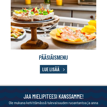
PÄÄSIÄISMENU
LUE LISÄÄ
JAA MIELIPITEESI KANSSAMME!
Ole mukana kehittämässä tulevaisuuden ruoantantoa ja anna