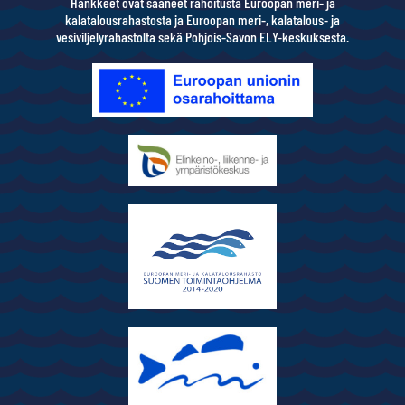
Hankkeet ovat saaneet rahoitusta Euroopan meri- ja
kalatalousrahastosta ja Euroopan meri-, kalatalous- ja
vesiviljelyrahastolta sekä Pohjois-Savon ELY-keskuksesta.