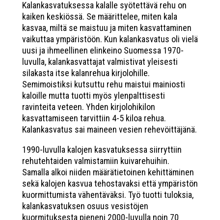
Kalankasvatuksessa kalalle syötettävä rehu on
kaiken keskiössä. Se määrittelee, miten kala
kasvaa, miltä se maistuu ja miten kasvattaminen
vaikuttaa ympäristöön. Kun kalankasvatus oli vielä
uusi ja ihmeellinen elinkeino Suomessa 1970-
luvulla, kalankasvattajat valmistivat yleisesti
silakasta itse kalanrehua kirjolohille.
Semimoistiksi kutsuttu rehu maistui mainiosti
kaloille mutta tuotti myös ylenpalttisesti
ravinteita veteen. Yhden kirjolohikilon
kasvattamiseen tarvittiin 4-5 kiloa rehua.
Kalankasvatus sai maineen vesien rehevöittäjänä.
1990-luvulla kalojen kasvatuksessa siirryttiin
rehutehtaiden valmistamiin kuivarehuihin.
Samalla alkoi niiden määrätietoinen kehittäminen
sekä kalojen kasvua tehostavaksi että ympäristön
kuormittumista vähentäväksi. Työ tuotti tuloksia,
kalankasvatuksen osuus vesistöjen
kuormituksesta pieneni 2000-luvulla noin 70