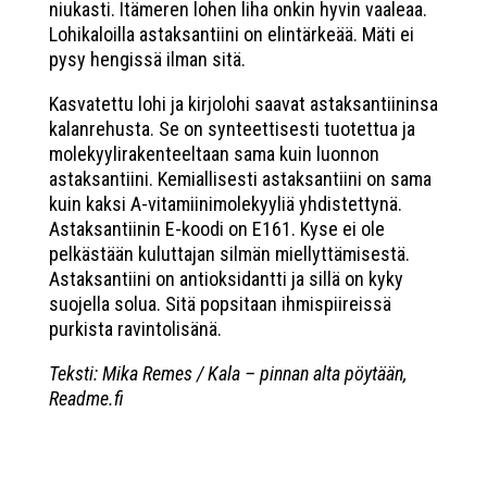
niukasti. Itämeren lohen liha onkin hyvin vaaleaa.
Lohikaloilla astaksantiini on elintärkeää. Mäti ei
pysy hengissä ilman sitä.
Kasvatettu lohi ja kirjolohi saavat astaksantiininsa
kalanrehusta. Se on synteettisesti tuotettua ja
molekyylirakenteeltaan sama kuin luonnon
astaksantiini. Kemiallisesti astaksantiini on sama
kuin kaksi A-vitamiinimolekyyliä yhdistettynä.
Astaksantiinin E-koodi on E161. Kyse ei ole
pelkästään kuluttajan silmän miellyttämisestä.
Astaksantiini on antioksidantti ja sillä on kyky
suojella solua. Sitä popsitaan ihmispiireissä
purkista ravintolisänä.
Teksti: Mika Remes / Kala – pinnan alta pöytään,
Readme.fi