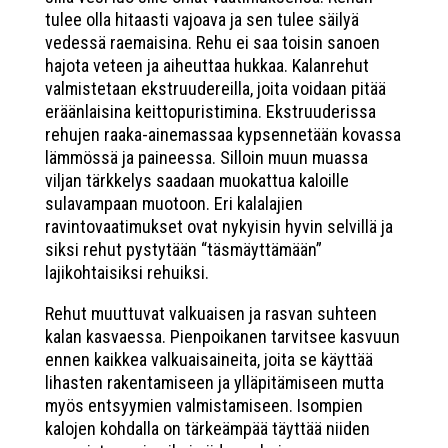
tulee olla hitaasti vajoava ja sen tulee säilyä
vedessä raemaisina. Rehu ei saa toisin sanoen
hajota veteen ja aiheuttaa hukkaa. Kalanrehut
valmistetaan ekstruudereilla, joita voidaan pitää
eräänlaisina keittopuristimina. Ekstruuderissa
rehujen raaka-ainemassaa kypsennetään kovassa
lämmössä ja paineessa. Silloin muun muassa
viljan tärkkelys saadaan muokattua kaloille
sulavampaan muotoon. Eri kalalajien
ravintovaatimukset ovat nykyisin hyvin selvillä ja
siksi rehut pystytään “täsmäyttämään”
lajikohtaisiksi rehuiksi.
Rehut muuttuvat valkuaisen ja rasvan suhteen
kalan kasvaessa. Pienpoikanen tarvitsee kasvuun
ennen kaikkea valkuaisaineita, joita se käyttää
lihasten rakentamiseen ja ylläpitämiseen mutta
myös entsyymien valmistamiseen. Isompien
kalojen kohdalla on tärkeämpää täyttää niiden