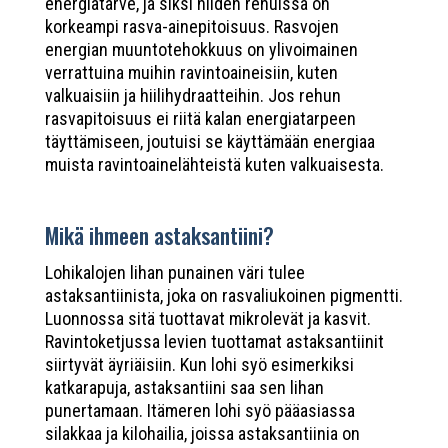
energiatarve, ja siksi niiden rehuissa on
korkeampi rasva-ainepitoisuus. Rasvojen
energian muuntotehokkuus on ylivoimainen
verrattuina muihin ravintoaineisiin, kuten
valkuaisiin ja hiilihydraatteihin. Jos rehun
rasvapitoisuus ei riitä kalan energiatarpeen
täyttämiseen, joutuisi se käyttämään energiaa
muista ravintoainelähteistä kuten valkuaisesta.
Mikä ihmeen astaksantiini?
Lohikalojen lihan punainen väri tulee
astaksantiinista, joka on rasvaliukoinen pigmentti.
Luonnossa sitä tuottavat mikrolevät ja kasvit.
Ravintoketjussa levien tuottamat astaksantiinit
siirtyvät äyriäisiin. Kun lohi syö esimerkiksi
katkarapuja, astaksantiini saa sen lihan
punertamaan. Itämeren lohi syö pääasiassa
silakkaa ja kilohailia, joissa astaksantiinia on