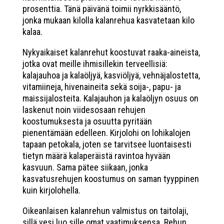
prosenttia. Tänä päivänä toimii nyrkkisääntö,
jonka mukaan kilolla kalanrehua kasvatetaan kilo
kalaa.
Nykyaikaiset kalanrehut koostuvat raaka-aineista,
jotka ovat meille ihmisillekin terveellisiä:
kalajauhoa ja kalaöljyä, kasviöljyä, vehnäjalostetta,
vitamiineja, hivenaineita sekä soija-, papu- ja
maissijalosteita. Kalajauhon ja kalaöljyn osuus on
laskenut noin viidesosaan rehujen
koostumuksesta ja osuutta pyritään
pienentämään edelleen. Kirjolohi on lohikalojen
tapaan petokala, joten se tarvitsee luontaisesti
tietyn määrä kalaperäistä ravintoa hyvään
kasvuun. Sama pätee siikaan, jonka
kasvatusrehujen koostumus on saman tyyppinen
kuin kirjolohella.
Oikeanlaisen kalanrehun valmistus on taitolaji,
sillä vesi luo sille omat vaatimuksensa. Rehun